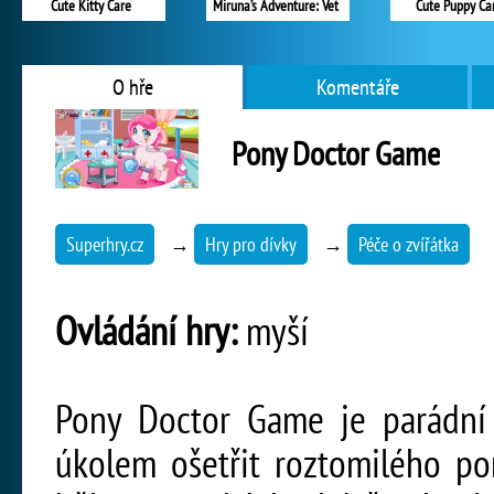
Cute Kitty Care
Miruna’s Adventure: Vet
Cute Puppy Ca
O hře
Komentáře
Pony Doctor Game
Superhry.cz
→
Hry pro dívky
→
Péče o zvířátka
Ovládání hry:
myší
Pony Doctor Game je parádní 
úkolem ošetřit roztomilého pon