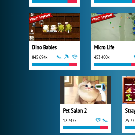
Dino Babies
Micro Life
845 694x
453 400x
Pet Salon 2
Stra
12 747x
29 77