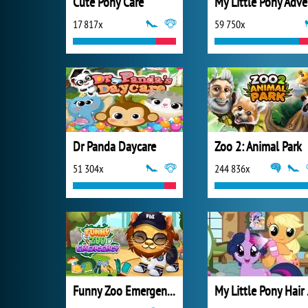
Cute Pony Care
My 
17 817x
59 750x
Dr Panda Daycare
Zoo 2: Animal Park
51 304x
244 836x
Funny Zoo Emergency
My L