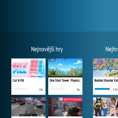
Nejnovější hry
Nejhr
Cut N Fill
One Shot Tower: Physics Destroyer
Bubble Shooter Ex
13x
8x
5 52
před 58 minutami