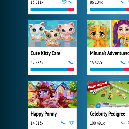
13 811x
86 104x
Cute Kitty Care
M
42 536x
15 527x
Happy Ponny
Celebrity Pedigree
14 813x
100 491x