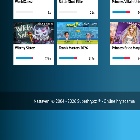
WorldGuessr
Battle Shot Elite
8x
21x
3
před 1 dnem
před 3 dny
Witchy Sisters
Tennis Masters 2026
Princess Bride Mag
271x
317x
1
Nastavení
© 2004 - 2026 Superhry.cz ® - Online hry zdarma