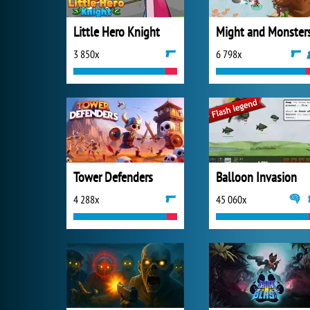
Little Hero Knight
Might and Monster
3 850x
6 798x
Tower Defenders
Balloon Invasion
4 288x
45 060x