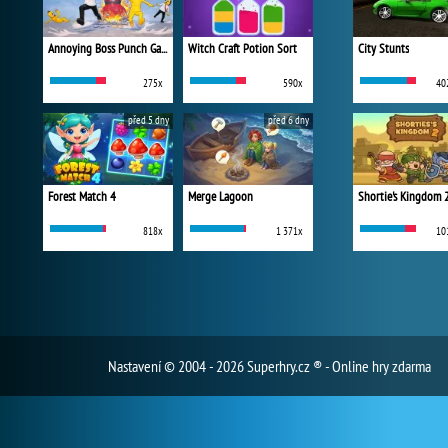
Annoying Boss Punch Game
Witch Craft Potion Sort
City Stunts
275x
590x
40
před 5 dny
před 6 dny
Forest Match 4
Merge Lagoon
Shortie's Kingdom 
818x
1 371x
10
Nastavení
© 2004 - 2026 Superhry.cz ® - Online hry zdarma