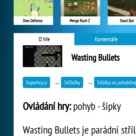
Dino Defense
Merge Rush Z
Dead Zed
O hře
Komentáře
Wasting Bullets
Superhry.cz
→
Střílečky
→
Střelba na pohyblivý 
Ovládání hry:
pohyb - šipky
Wasting Bullets je parádní stří