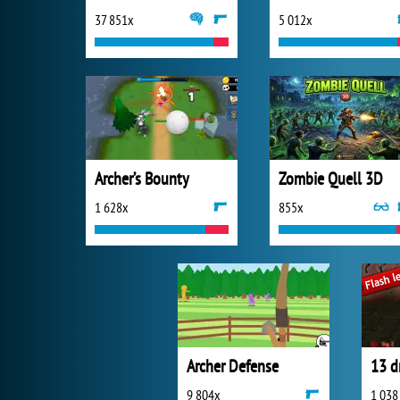
37 851x
5 012x
Archer’s Bounty
Zombie Quell 3D
1 628x
855x
Archer Defense
13 d
9 804x
1 038