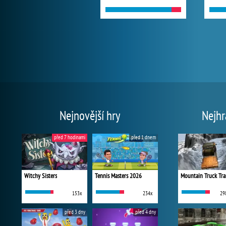
Nejnovější hry
Nejhr
před 7 hodinami
před 1 dnem
Witchy Sisters
Tennis Masters 2026
Mountain Truck Tra
153x
234x
29
před 3 dny
před 4 dny