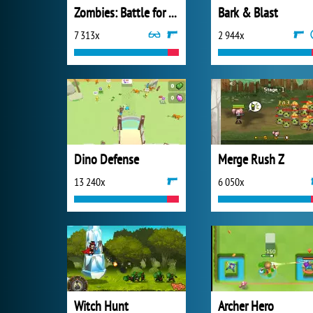
Zombies: Battle for Survival
Bark & Blast
7 313x
2 944x
Dino Defense
Merge Rush Z
13 240x
6 050x
Witch Hunt
Archer Hero