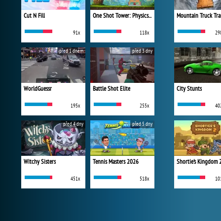
Cut N Fill
One Shot Tower: Physics Destroyer
Mountain Truck Tra
91x
118x
29
před 1 dnem
před 3 dny
WorldGuessr
Battle Shot Elite
City Stunts
195x
255x
40
před 4 dny
před 5 dny
Witchy Sisters
Tennis Masters 2026
Shortie's Kingdom 
451x
518x
10