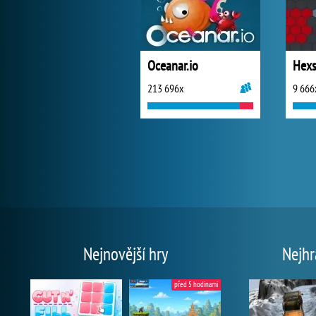
Oceanar.io
Hexs
213 696x
9 666
Nejnovější hry
Nejhr
před 5 hodinami