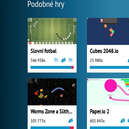
Podobné hry
Slovní fotbal
Cubes 2048.io
546 938x
25 980x
Worms Zone a Slithery Snake
Paper.io 2
105 773x
601 843x