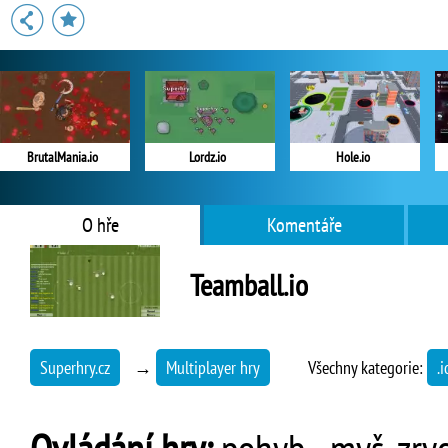
BrutalMania.io
Lordz.io
Hole.io
O hře
Komentáře
Teamball.io
Superhry.cz
→
Multiplayer hry
Všechny kategorie:
.