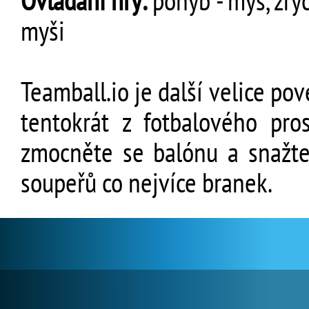
Ovládání hry:
pohyb - myš, zryc
myši
Teamball.io je další velice pov
tentokrát z fotbalového pro
zmocněte se balónu a snažte 
soupeřů co nejvíce branek.