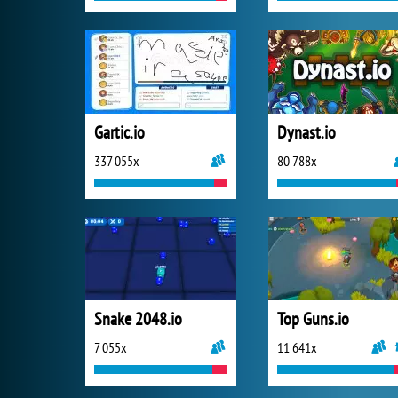
Gartic.io
Dynast.io
337 055x
80 788x
Snake 2048.io
Top Guns.io
7 055x
11 641x