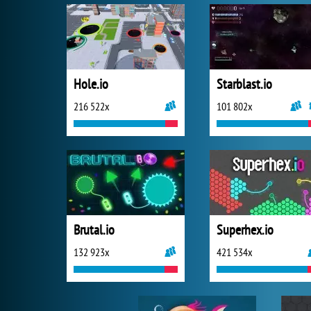
Hole.io
Starblast.io
216 522x
101 802x
Brutal.io
Superhex.io
132 923x
421 534x