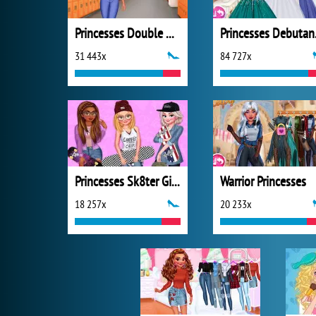
Princesses Double Date
Prin
31 443x
84 727x
Princesses Sk8ter Girls
Warrior Princesses
18 257x
20 233x