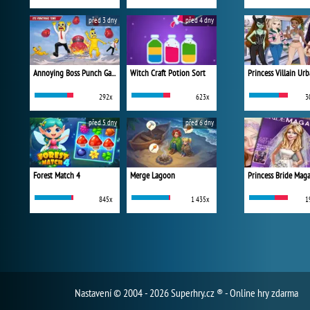
před 3 dny
před 4 dny
Annoying Boss Punch Game
Witch Craft Potion Sort
292x
623x
3
před 5 dny
před 6 dny
Forest Match 4
Merge Lagoon
Princess Bride Mag
845x
1 435x
1
Nastavení
© 2004 - 2026 Superhry.cz ® - Online hry zdarma