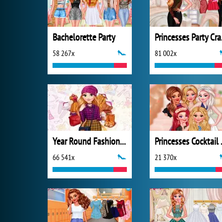
Bachelorette Party
Prin
58 267x
81 002x
Year Round Fashionista: Rapunzel
Princes
66 541x
21 370x