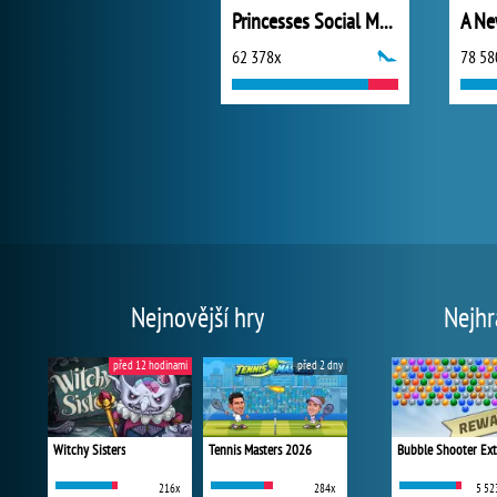
Princesses Social Media Stars
62 378x
78 58
Nejnovější hry
Nejhr
před 12 hodinami
před 2 dny
Witchy Sisters
Tennis Masters 2026
Bubble Shooter Ex
216x
284x
5 52