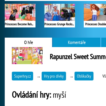
Princesses Become Rebels Punks
Princesses Grunge Rockstars
Princesses Double
O hře
Komentáře
Rapunzel Sweet Summe
Superhry.cz
→
Hry pro dívky
→
Oblíkačky
Vš
Ovládání hry:
myší