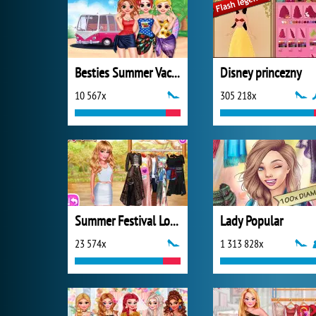
Besties Summer Vacation
Disney princezny
10 567x
305 218x
Summer Festival Looks
Lady Popular
23 574x
1 313 828x