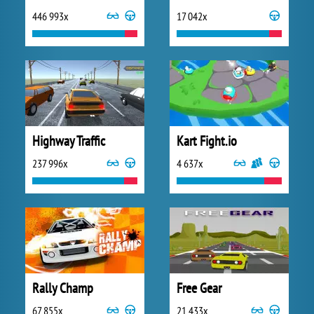
446 993x
17 042x
Highway Traffic
Kart Fight.io
237 996x
4 637x
Rally Champ
Free Gear
67 855x
21 433x