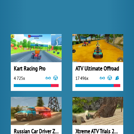
Kart Racing Pro
ATV Ultimate Offroad
4 725x
17 496x
Russian Car Driver ZIL 130
Xtreme ATV Trials 2021