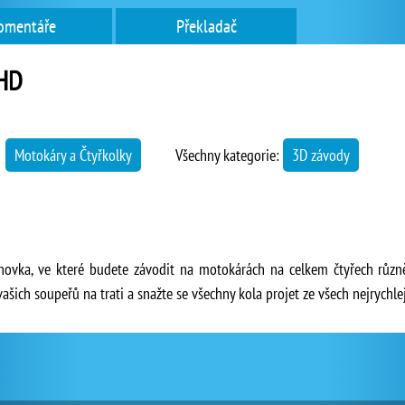
omentáře
Překladač
 HD
→
Motokáry a Čtyřkolky
Všechny kategorie:
3D závody
hovka, ve které budete závodit na motokárách na celkem čtyřech různ
ašich soupeřů na trati a snažte se všechny kola projet ze všech nejrychlej