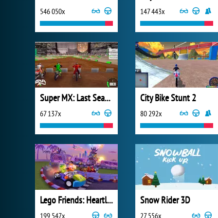
546 050x
147 443x
Super MX: Last Season
City Bike Stunt 2
67 137x
80 292x
Lego Friends: Heartlake Rush
Snow Rider 3D
199 547x
27 556x