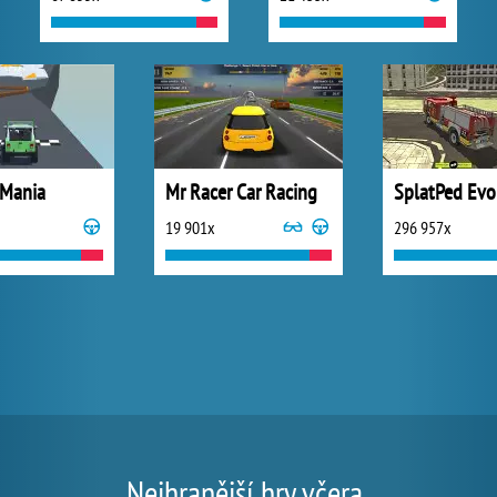
 Mania
Mr Racer Car Racing
SplatPed Evo
19 901x
296 957x
Nejhranější hry včera