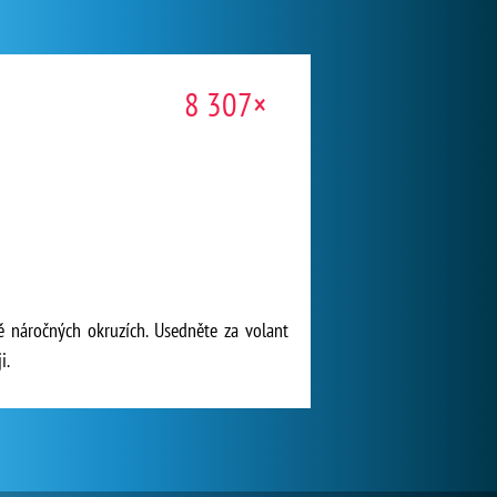
8 307×
ě náročných okruzích. Usedněte za volant
i.