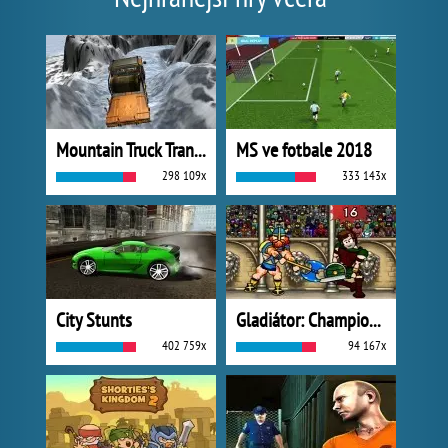
Mountain Truck Transport
MS ve fotbale 2018
298 109x
333 143x
City Stunts
Gladiátor: Champions Sprint
402 759x
94 167x