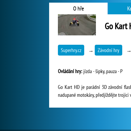
O hře
K
Go Kart
Superhry.cz
→
Závodní hry
Ovládání hry:
jízda - šipky, pauza - P
Go Kart HD je parádní 3D závodní flas
nadupané motokáry, předjíždějte trojici v