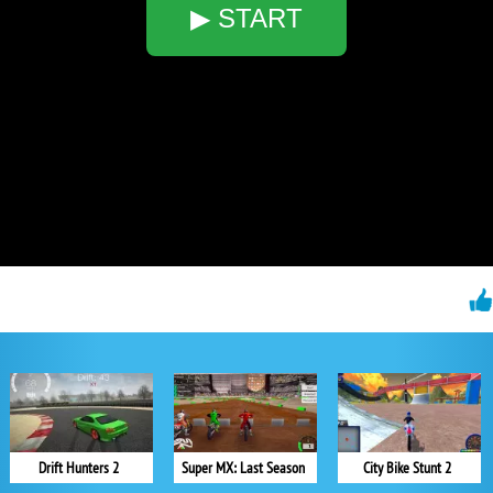
▶ START
Drift Hunters 2
Super MX: Last Season
City Bike Stunt 2