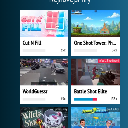
Cut N Fill
One Shot Tower: Physics Destroyer
35x
37x
před 13 hodinami
WorldGuessr
Battle Shot Elite
45x
133x
před 2 dny
před 3 dny