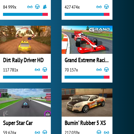
84 999x
427 474x
Dirt Rally Driver HD
Grand Extreme Racing
117 781x
70 157x
Super Star Car
Burnin' Rubber 5 XS
59 676x
217 039x