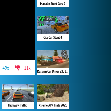
Madalin Stunt Cars 2
City Car Stunt 4
49x
11x
Russian Car Driver ZIL 130
Xtreme ATV Trials 2021
Highway Traffic