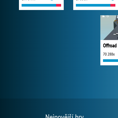
Offroad
70 288x
Nejnovější hry