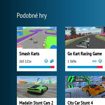
Podobné hry
Smash Karts
Go Kart Racing Game
265 121x
1 369x
Madalin Stunt Cars 2
City Car Stunt 4