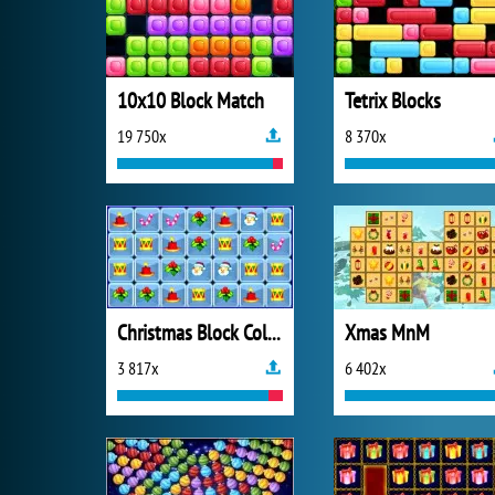
10x10 Block Match
Tetrix Blocks
19 750x
8 370x
Christmas Block Collapse
Xmas MnM
3 817x
6 402x