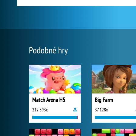
Podobné hry
Match Arena H5
Big Farm
212 393x
37 128x