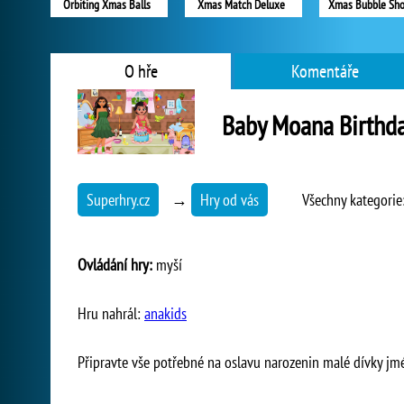
Orbiting Xmas Balls
Xmas Match Deluxe
Xmas Bubble Sho
O hře
Komentáře
Baby Moana Birthda
Superhry.cz
→
Hry od vás
Všechny kategorie
Ovládání hry:
myší
Hru nahrál:
anakids
Připravte vše potřebné na oslavu narozenin malé dívky j