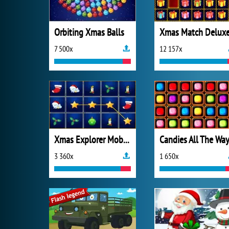
Orbiting Xmas Balls
Xmas Match Delux
7 500x
12 157x
Xmas Explorer Mobile
Candies All The Wa
3 360x
1 650x