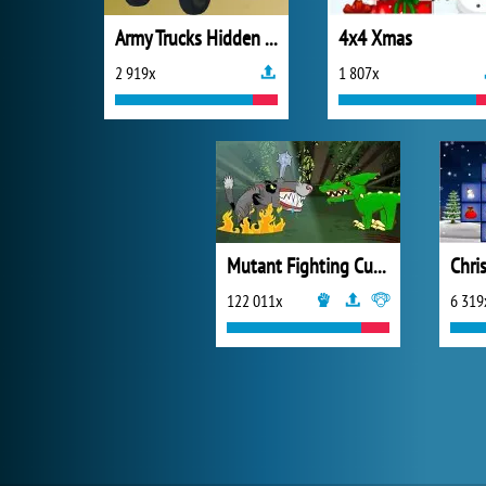
Army Trucks Hidden Letters
4x4 Xmas
2 919x
1 807x
Mutant Fighting Cup 2016
Chri
122 011x
6 319