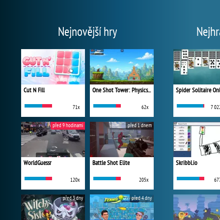
Nejnovější hry
Nejhr
Cut N Fill
One Shot Tower: Physics Destroyer
Spider Solitaire On
71x
62x
7 02
před 9 hodinami
před 1 dnem
WorldGuessr
Battle Shot Elite
Skribbl.io
120x
205x
67
před 3 dny
před 4 dny