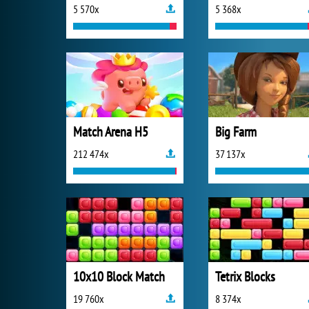
5 570x
5 368x
Match Arena H5
Big Farm
212 474x
37 137x
10x10 Block Match
Tetrix Blocks
19 760x
8 374x