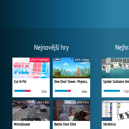
Nejnovější hry
Nejhr
před 5 hodinami
před 1 dnem
Cut N Fill
One Shot Tower: Physics Destroyer
Spider Solitaire On
135x
246x
7 02
před 3 dny
před 4 dny
WorldGuessr
Battle Shot Elite
Skribbl.io