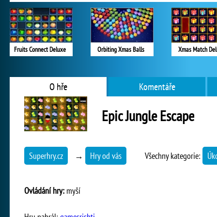
Fruits Connect Deluxe
Orbiting Xmas Balls
Xmas Match Del
O hře
Komentáře
Epic Jungle Escape
Superhry.cz
→
Hry od vás
Všechny kategorie:
Úko
Ovládání hry:
myší
Hru nahrál:
gamesrishti