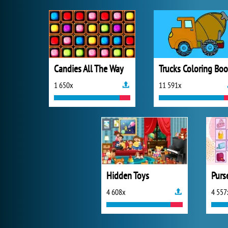
Candies All The Way
Trucks Coloring Bo
1 650x
11 591x
Hidden Toys
Purs
4 608x
4 557