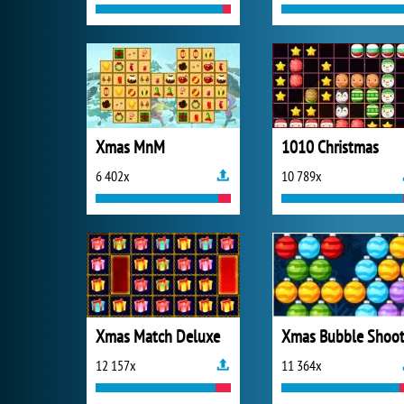
Xmas MnM
1010 Christmas
6 402x
10 789x
Xmas Match Deluxe
Xmas Bubble Shoot
12 157x
11 364x