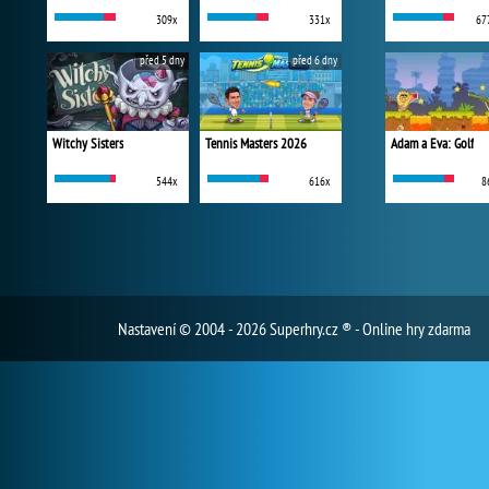
309x
331x
67
před 5 dny
před 6 dny
Witchy Sisters
Tennis Masters 2026
Adam a Eva: Golf
544x
616x
8
Nastavení
© 2004 - 2026 Superhry.cz ® - Online hry zdarma