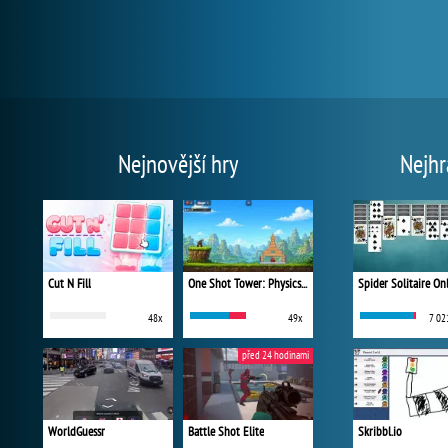
Nejnovější hry
Nejhr
Cut N Fill
One Shot Tower: Physics Destroyer
Spider Solitaire On
48x
49x
7 02
před 24 hodinami
WorldGuessr
Battle Shot Elite
Skribbl.io