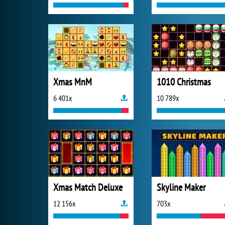
Xmas MnM
1010 Christmas
6 401x
10 789x
Xmas Match Deluxe
Skyline Maker
12 156x
703x