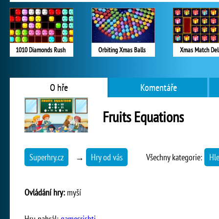
1010 Diamonds Rush
Orbiting Xmas Balls
Xmas Match Del
O hře
Komentáře
Fruits Equations
Superhry.cz
→
Hry od vás
Všechny kategorie:
Hl
Ovládání hry:
myší
Hru nahrál:
gamesrishti