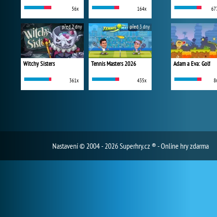
56x
164x
67
před 2 dny
před 3 dny
Witchy Sisters
Tennis Masters 2026
Adam a Eva: Golf
361x
435x
8
Nastavení
© 2004 - 2026 Superhry.cz ® - Online hry zdarma