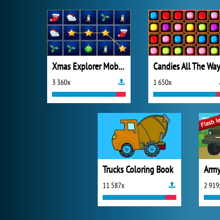
Xmas Explorer Mobile
Candies All The Wa
3 360x
1 650x
Trucks Coloring Book
11 587x
2 919