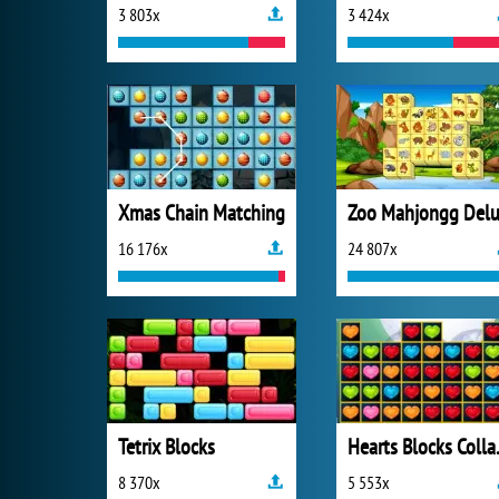
3 803x
3 424x
Xmas Chain Matching
16 176x
24 807x
Tetrix Blocks
Heart
8 370x
5 553x