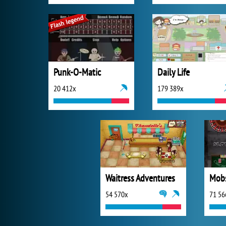
Punk-O-Matic
Daily Life
20 412x
179 389x
Waitress Adventures
Mobs
54 570x
71 56