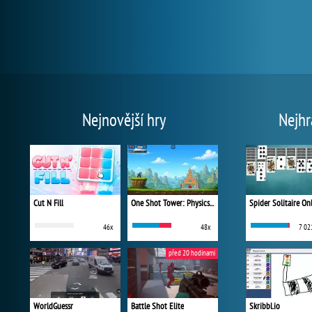
Nejnovější hry
Nejhr
Cut N Fill
One Shot Tower: Physics Destroyer
Spider Solitaire On
46x
48x
7 02
před 20 hodinami
WorldGuessr
Battle Shot Elite
Skribbl.io