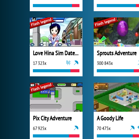
Love Hina Sim Date RPG
Sprouts Adventure
17 323x
300 843x
Pix City Adventure
A Goody Life
67 925x
70 475x