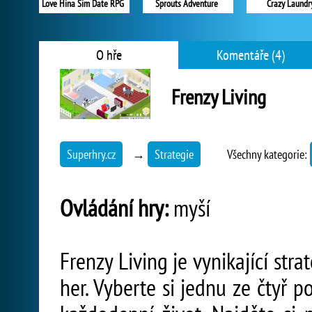
Love Hina Sim Date RPG
Sprouts Adventure
Crazy Laundr
O hře
Komentáře (4)
Frenzy Living
Superhry.cz
→
Strategie
Všechny kategorie:
Ovládání hry:
myší
Frenzy Living je vynikající stra
her. Vyberte si jednu ze čtyř p