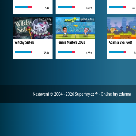
54x
161x
67
před 2 dny
před 3 dny
Witchy Sisters
Tennis Masters 2026
Adam a Eva: Golf
358x
425x
8
Nastavení
© 2004 - 2026 Superhry.cz ® - Online hry zdarma