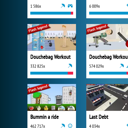
1 586x
6 009x
Douchebag Workout
D
332 825x
574 029x
Bummin a ride
Last Debt
462 717x
4 034x