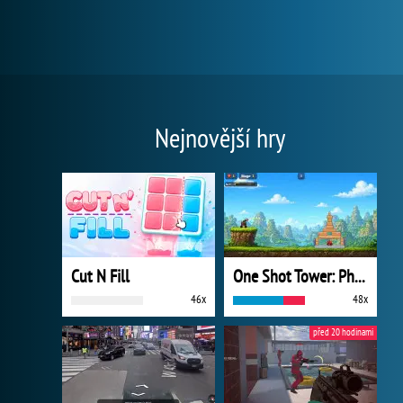
Nejnovější hry
Cut N Fill
One Shot Tower: Physics Destroyer
46x
48x
před 20 hodinami