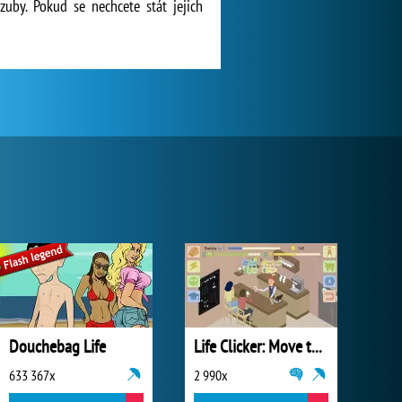
zuby. Pokud se nechcete stát jejich
Douchebag Life
Life Clicker: Move to Success
633 367x
2 990x