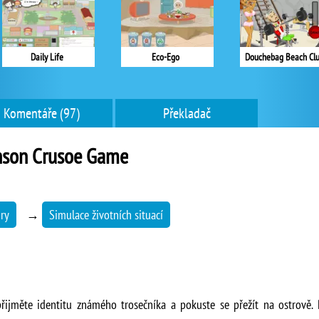
Daily Life
Eco-Ego
Douchebag Beach Cl
Komentáře (97)
Překladač
nson Crusoe Game
ry
→
Simulace životních situací
ijměte identitu známého trosečníka a pokuste se přežít na ostrově.