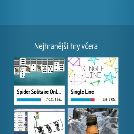
Nejhranější hry včera
Spider Solitaire Online
Single Line
7 021 626x
136 598x