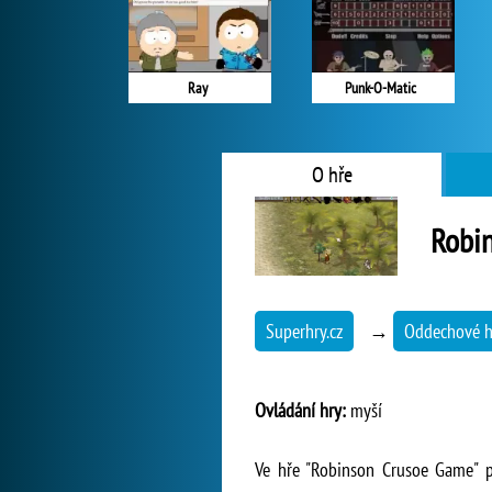
Ray
Punk-O-Matic
O hře
Robi
Superhry.cz
→
Oddechové h
Ovládání hry:
myší
Ve hře "Robinson Crusoe Game" př