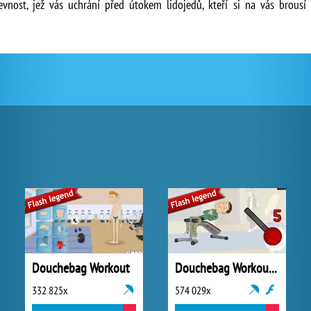
vnost, jež vás uchrání před útokem lidojedů, kteří si na vás brousí 
Douchebag Workout
Douchebag Workout 2
332 825x
574 029x