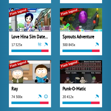
Love Hina Sim Date RPG
Sprouts Adventure
17 323x
300 843x
Ray
Punk-O-Matic
74 300x
20 412x