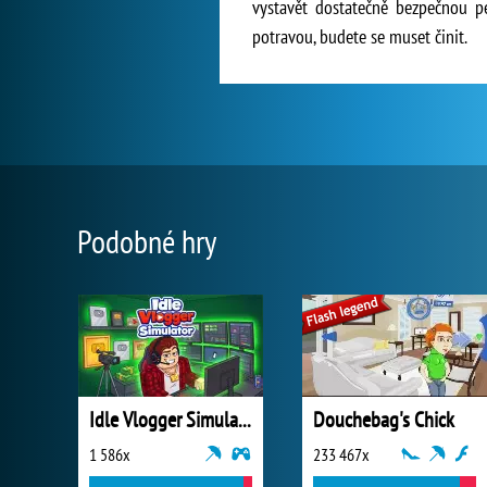
vystavět dostatečně bezpečnou pe
potravou, budete se muset činit.
Podobné hry
Idle Vlogger Simulator
Douchebag's Chick
1 586x
233 467x