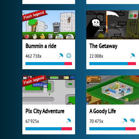
Bummin a ride
The Getaway
462 718x
22 008x
Pix City Adventure
A Goody Life
67 925x
70 475x