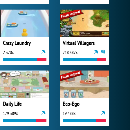
Crazy Laundry
Virtual Villagers
2 370x
218 387x
Daily Life
Eco-Ego
179 389x
19 488x