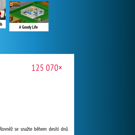
ub
A Goody Life
125 070×
 Rovněž se snažte během desíti dnů