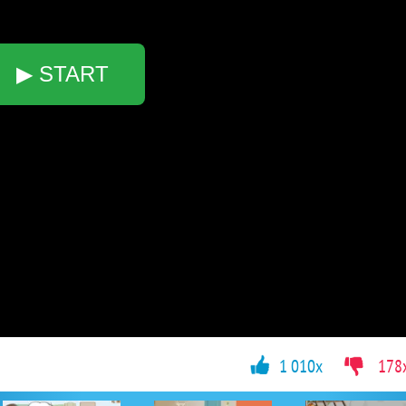
▶ START
1 010x
178