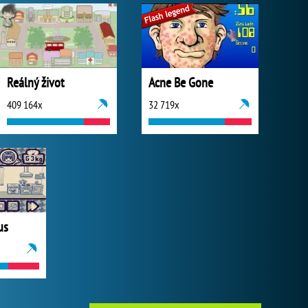
Reálný život
Acne Be Gone
409 164x
32 719x
us