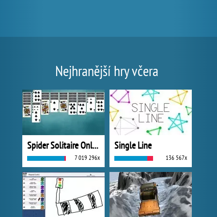
Nejhranější hry včera
Spider Solitaire Online
Single Line
7 019 296x
136 567x