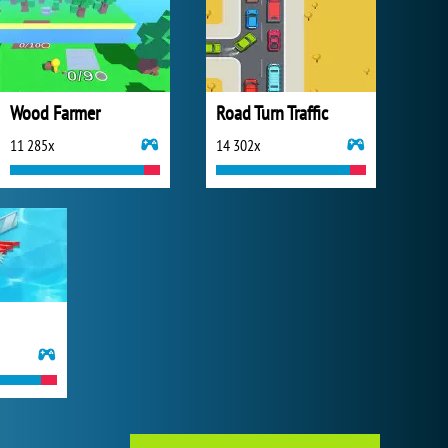
Wood Farmer
Road Turn Traffic
11 285x
14 302x