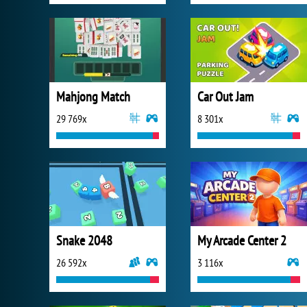
Mahjong Match
Car Out Jam
29 769x
8 301x
Snake 2048
My Arcade Center 2
26 592x
3 116x