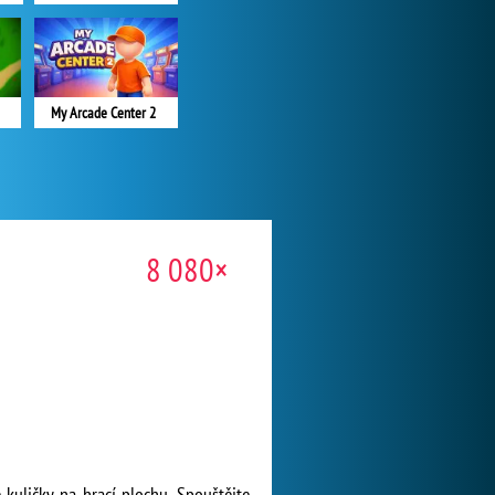
My Arcade Center 2
8 080×
 kuličky na hrací plochu. Spouštějte