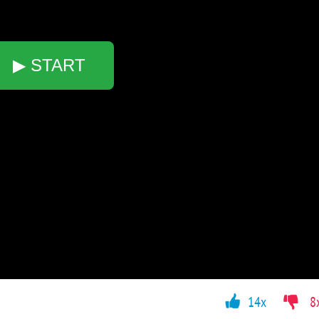
▶ START
14x
8