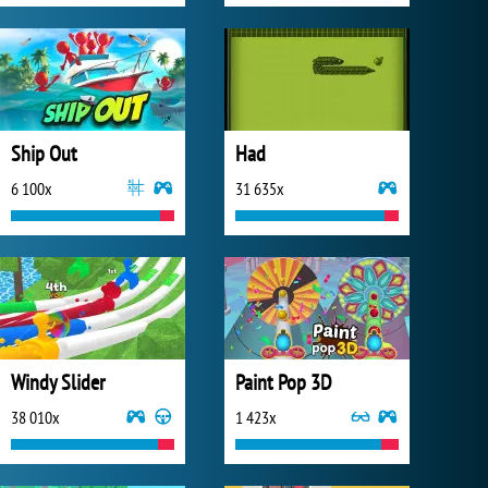
Ship Out
Had
6 100x
31 635x
Windy Slider
Paint Pop 3D
38 010x
1 423x