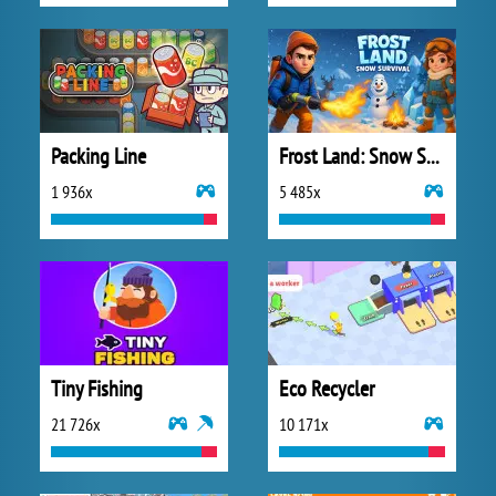
Packing Line
Frost Land: Snow Survival
1 936x
5 485x
Tiny Fishing
Eco Recycler
21 726x
10 171x