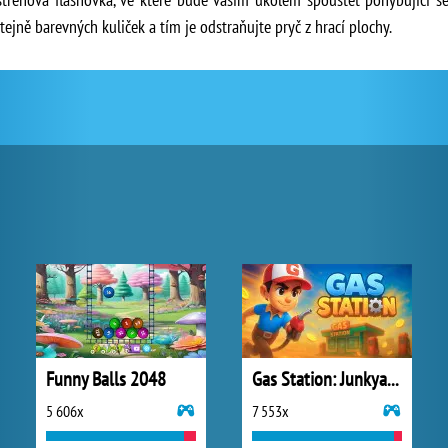
stejně barevných kuliček a tím je odstraňujte pryč z hrací plochy.
Funny Balls 2048
Gas Station: Junkyard Tycoon
5 606x
7 553x