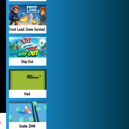
Frost Land: Snow Survival
Ship Out
Had
x
Snake 2048