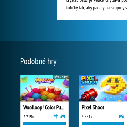
kuličky tak, aby padaly na skupiny 
Podobné hry
před 22 dny
Woolloop! Color Puzzle
Pixel Shoot
3 219x
5 551x