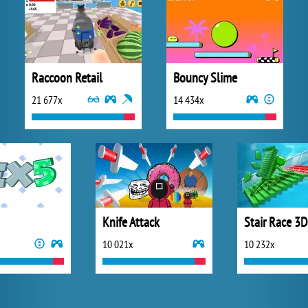
Raccoon Retail
Bouncy Slime
21 677x
14 434x
Knife Attack
Stair Race 3D
10 021x
10 232x