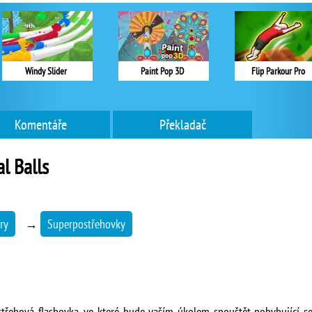
Windy Slider
Paint Pop 3D
Flip Parkour Pro
Komentáře
Překladač
al Balls
ry
→
Superpostřehovky
postřehová flashovka, ve které bude vaším úkolem spouštět pohybující se