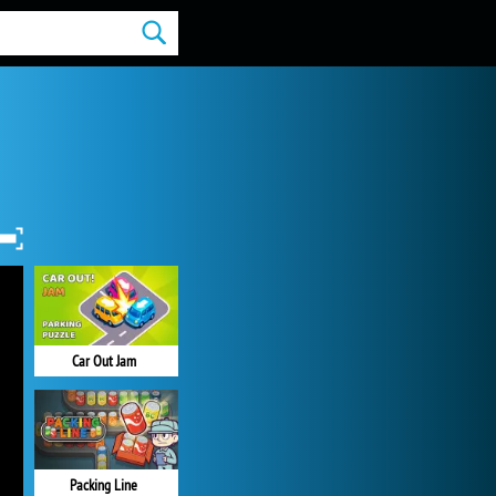
Car Out Jam
Packing Line