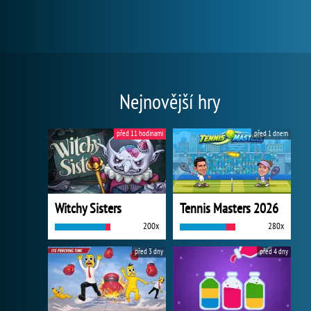
Nejnovější hry
před 11 hodinami
před 1 dnem
Witchy Sisters
Tennis Masters 2026
200x
280x
před 3 dny
před 4 dny