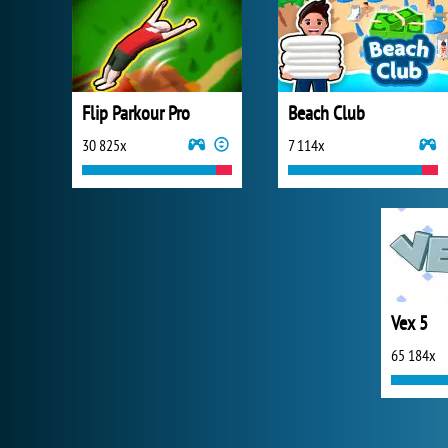
Flip Parkour Pro
Beach Club
30 825x
7 114x
Vex 5
65 184x