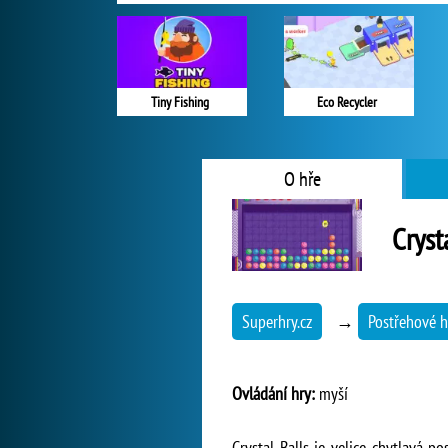
Tiny Fishing
Eco Recycler
O hře
Cryst
Superhry.cz
→
Postřehové h
Ovládání hry:
myší
Crystal Balls je velice chytlavá 