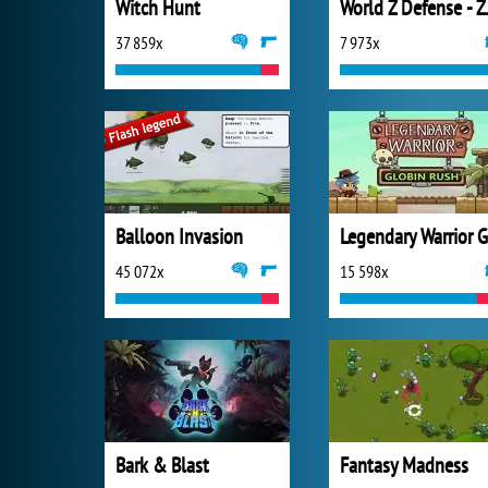
Witch Hunt
World Z 
37 859x
7 973x
Balloon Invasion
45 072x
15 598x
Bark & Blast
Fantasy Madness