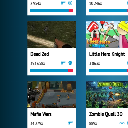
2 954x
10 246x
Dead Zed
Little Hero Knight
393 658x
3 863x
Mafia Wars
Zombie Quell 3D
34 279x
889x