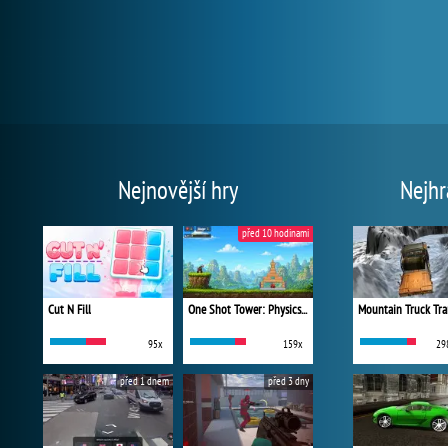
Nejnovější hry
Nejhr
před 10 hodinami
Cut N Fill
One Shot Tower: Physics Destroyer
Mountain Truck Tra
95x
159x
29
před 1 dnem
před 3 dny