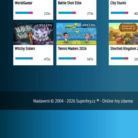
WorldGuessr
Battle Shot Elite
City Stunts
223x
273x
40
před 4 dny
před 5 dny
Witchy Sisters
Tennis Masters 2026
Shortie's Kingdom 
473x
547x
10
Nastavení
© 2004 - 2026 Superhry.cz ® - Online hry zdarma