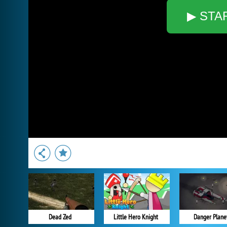
▶ STA
Dead Zed
Little Hero Knight
Danger Plane