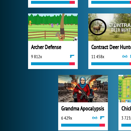
Archer Defense
Contract Deer Hunt
9 812x
11 458x
Grandma Apocalypsis
6 429x
3 723