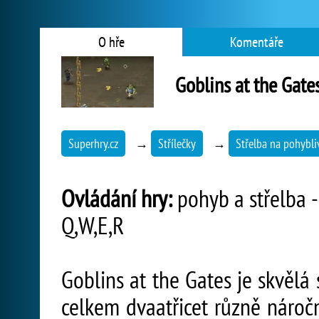
O hře
Komentáře
Goblins at the Gate
Superhry.cz
→
Střílečky
→
Střelba na pohybliv
Ovládání hry:
pohyb a střelba -
Q,W,E,R
Goblins at the Gates je skvělá 
celkem dvaatřicet různě nároč