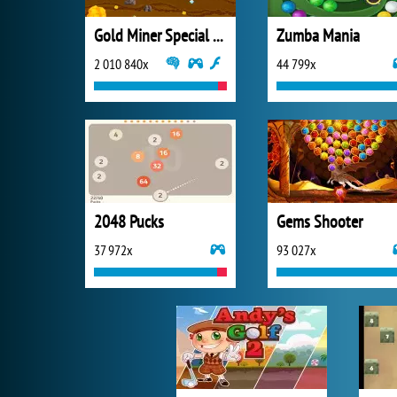
Gold Miner Special Edition
Zumba Mania
2 010 840x
44 799x
2048 Pucks
Gems Shooter
37 972x
93 027x