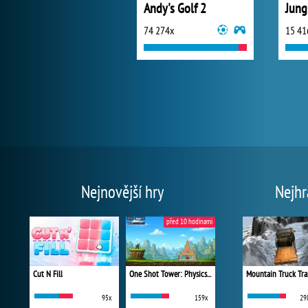
Andy's Golf 2
Jung
74 274x
15 41
Nejnovější hry
Nejhr
před 10 hodinami
Cut N Fill
One Shot Tower: Physics Destroyer
Mountain Truck Tra
95x
159x
29