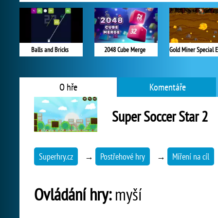
Balls and Bricks
2048 Cube Merge
O hře
Komentáře
Super Soccer Star 2
Superhry.cz
→
Postřehové hry
→
Míření na cíl
Ovládání hry:
myší