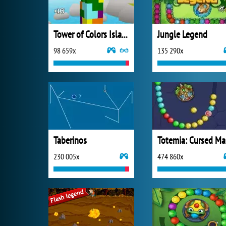
Tower of Colors Island Edition
Jungle Legend
98 659x
135 290x
Taberinos
T
230 005x
474 860x