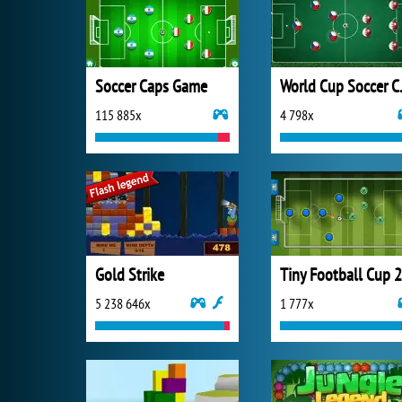
Soccer Caps Game
World
115 885x
4 798x
Gold Strike
5 238 646x
1 777x