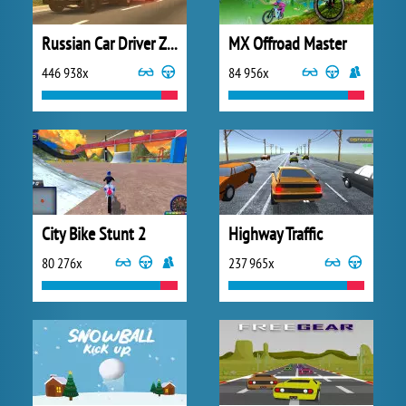
Russian Car Driver ZIL 130
MX Offroad Master
446 938x
84 956x
City Bike Stunt 2
Highway Traffic
80 276x
237 965x