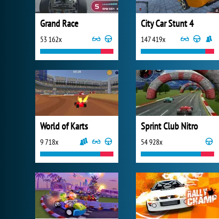
Grand Race
City Car Stunt 4
53 162x
147 419x
World of Karts
Sprint Club Nitro
9 718x
54 928x