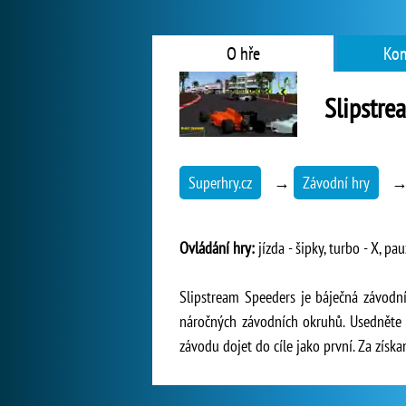
O hře
Kom
Slipstre
Superhry.cz
→
Závodní hry
Ovládání hry:
jízda - šipky, turbo - X, pau
Slipstream Speeders je báječná závodn
náročných závodních okruhů. Usedněte 
závodu dojet do cíle jako první. Za získa