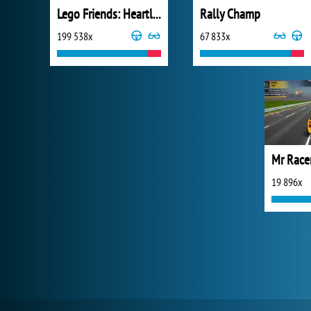
Lego Friends: Heartlake Rush
Rally Champ
199 538x
67 833x
Mr Race
19 896x