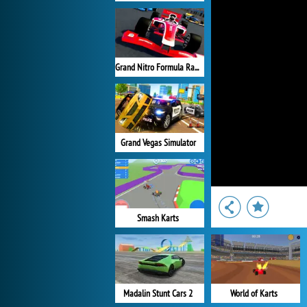
Grand Nitro Formula Racing
Grand Vegas Simulator
Smash Karts
Madalin Stunt Cars 2
World of Karts