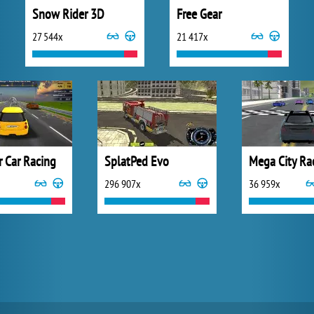
Snow Rider 3D
Free Gear
27 544x
21 417x
r Car Racing
SplatPed Evo
Mega City Ra
296 907x
36 959x