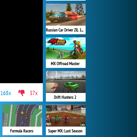
Russian Car Driver ZIL 130
MX Offroad Master
168x
37x
Drift Hunters 2
Formula Racers
Super MX: Last Season