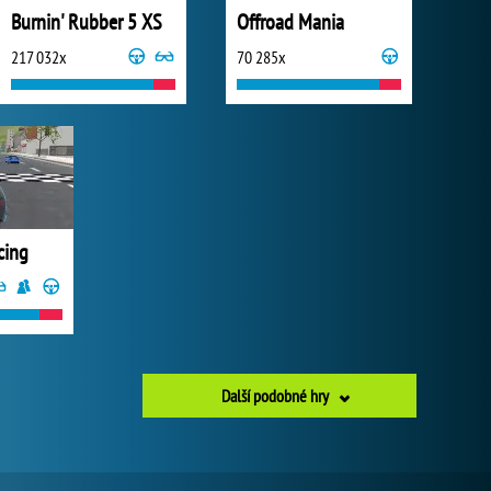
Burnin' Rubber 5 XS
Offroad Mania
217 032x
70 285x
cing
Další podobné hry