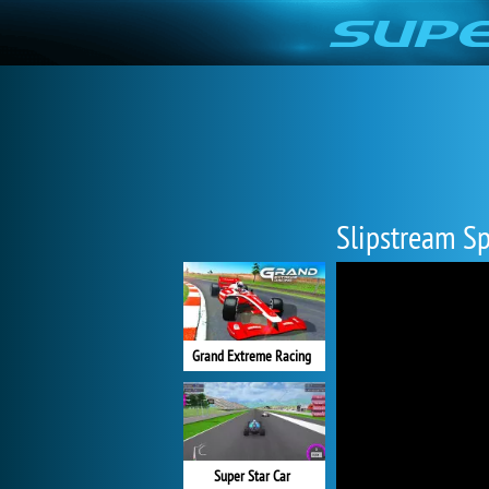
Slipstream S
Grand Extreme Racing
Super Star Car