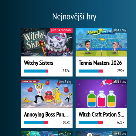
Nejnovější hry
před 14 hodinami
před 2 dny
Witchy Sisters
Tennis Masters 2026
232x
290x
před 3 dny
před 4 dny
Annoying Boss Punch Game
Witch Craft Potion Sort
303x
628x
před 5 dny
před 6 dny