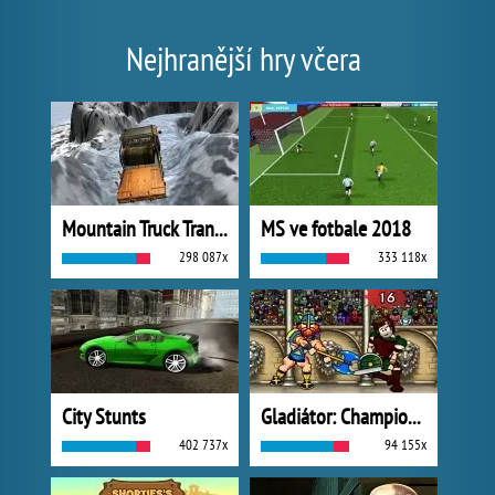
Nejhranější hry včera
Mountain Truck Transport
MS ve fotbale 2018
298 087x
333 118x
City Stunts
Gladiátor: Champions Sprint
402 737x
94 155x