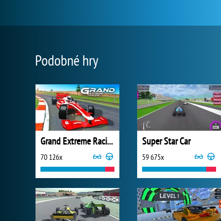
Podobné hry
Grand Extreme Racing
Super Star Car
70 126x
59 675x