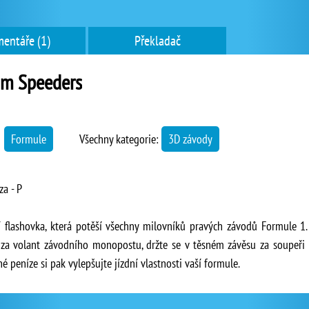
entáře (1)
Překladač
am Speeders
→
Formule
Všechny kategorie:
3D závody
za - P
í flashovka, která potěší všechny milovníků pravých závodů Formule 1
za volant závodního monopostu, držte se v těsném závěsu za soupeři 
né peníze si pak vylepšujte jízdní vlastnosti vaší formule.