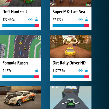
Drift Hunters 2
Super MX: Last Season
427 460x
67 122x
Formula Racers
Dirt Rally Driver HD
3 137x
117 757x