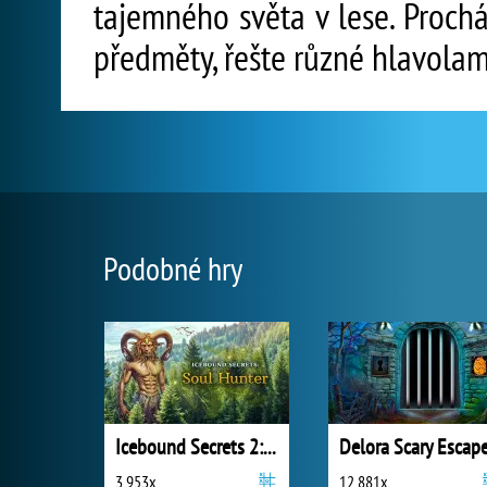
tajemného světa v lese. Prochá
předměty, řešte různé hlavolam
Podobné hry
Icebound Secrets 2: Soul Hunter
3 953x
12 881x