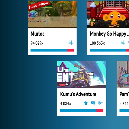
Murloc
Monkey Go Happ
94 029x
188 563x
Kumu's Adventure
4 084x
5 344