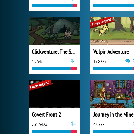
Clickventure: The Secret Beneath
Vulpin Adventure
5 254x
17 828x
Covert Front 2
Journey in the Mine
731 542x
4 077x