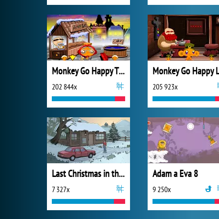
Monkey Go Happy Thanksgiving
202 844x
205 923x
Last Christmas in the Cabin
Adam a Eva 8
7 327x
9 250x