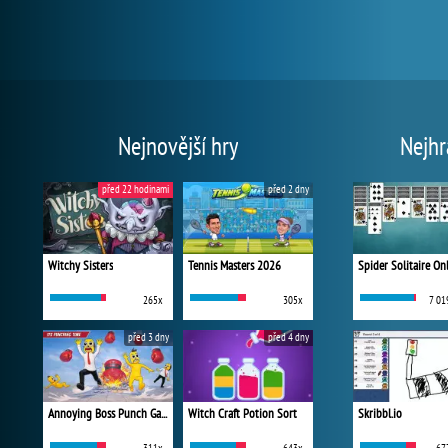
Nejnovější hry
Nejhr
před 22 hodinami
před 2 dny
Witchy Sisters
Tennis Masters 2026
Spider Solitaire On
265x
305x
7 01
před 3 dny
před 4 dny
Annoying Boss Punch Game
Witch Craft Potion Sort
Skribbl.io