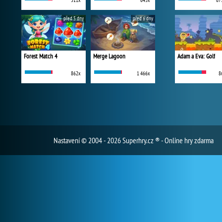
311x
643x
67
před 5 dny
před 6 dny
Forest Match 4
Merge Lagoon
Adam a Eva: Golf
862x
1 466x
8
Nastavení
© 2004 - 2026 Superhry.cz ® - Online hry zdarma