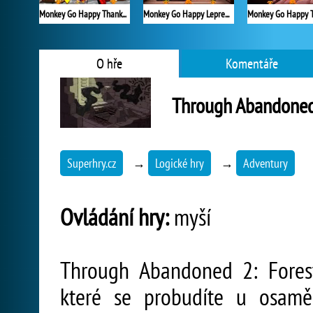
Monkey Go Happy Thanksgiving
Monkey Go Happy Leprechauns
O hře
Komentáře
Through Abandoned 
Superhry.cz
→
Logické hry
→
Adventury
Ovládání hry:
myší
Through Abandoned 2: Forest
které se probudíte u osamě