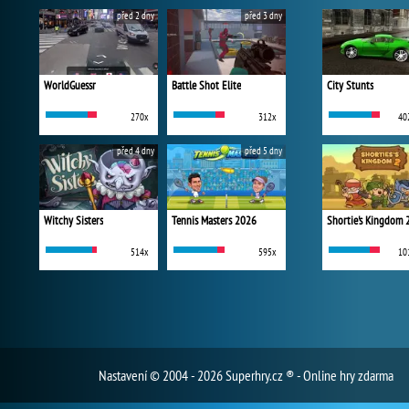
před 2 dny
před 3 dny
WorldGuessr
Battle Shot Elite
City Stunts
270x
312x
40
před 4 dny
před 5 dny
Witchy Sisters
Tennis Masters 2026
Shortie's Kingdom 
514x
595x
10
Nastavení
© 2004 - 2026 Superhry.cz ® - Online hry zdarma