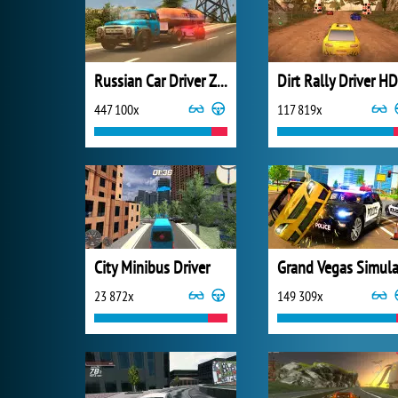
Russian Car Driver ZIL 130
Dirt Rally Driver HD
447 100x
117 819x
City Minibus Driver
23 872x
149 309x