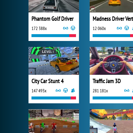
Phantom Golf Driver
172 388x
12 060x
City Car Stunt 4
Traffic Jam 3D
147 493x
281 181x