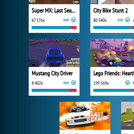
Super MX: Last Season
City Bike Stunt 2
67 176x
80 340x
Mustang City Driver
8 402x
199 569x