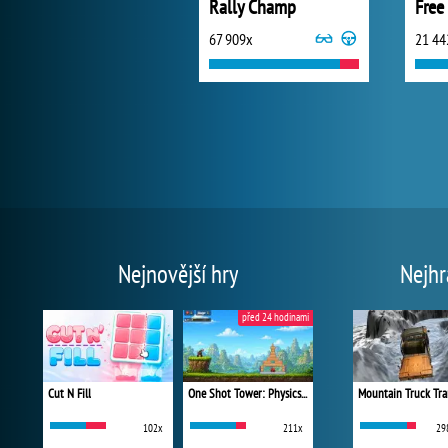
Rally Champ
Free
67 909x
21 44
Nejnovější hry
Nejhr
před 24 hodinami
Cut N Fill
One Shot Tower: Physics Destroyer
Mountain Truck Tra
102x
211x
29