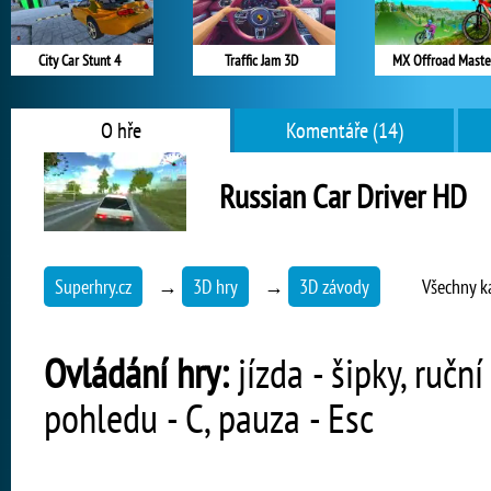
City Car Stunt 4
Traffic Jam 3D
MX Offroad Maste
O hře
Komentáře (14)
Russian Car Driver HD
Superhry.cz
→
3D hry
→
3D závody
Všechny k
Ovládání hry:
jízda - šipky, ručn
pohledu - C, pauza - Esc