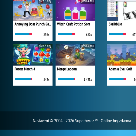
před 3 dny
před 4 dny
Annoying Boss Punch Game
Witch Craft Potion Sort
Skribbl.io
292x
620x
67
před 5 dny
před 6 dny
Forest Match 4
Merge Lagoon
Adam a Eva: Golf
843x
1 435x
8
Nastavení
© 2004 - 2026 Superhry.cz ® - Online hry zdarma