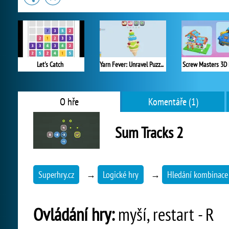
Let's Catch
Yarn Fever: Unravel Puzzle
Screw Masters 3D 
O hře
Komentáře (1)
Sum Tracks 2
Superhry.cz
→
Logické hry
→
Hledání kombinace
Ovládání hry:
myší, restart - R