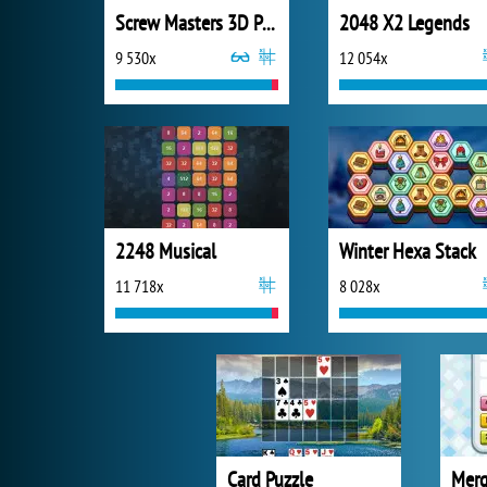
Screw Masters 3D Puzzle
2048 X2 Legends
9 530x
12 054x
2248 Musical
Winter Hexa Stack
11 718x
8 028x
Card Puzzle
Merg