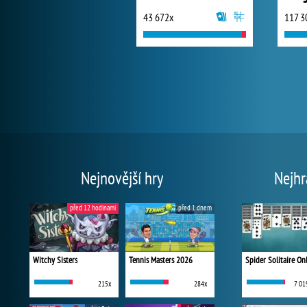
43 672x
117 3
Nejnovější hry
Nejhr
před 12 hodinami
před 1 dnem
Witchy Sisters
Tennis Masters 2026
Spider Solitaire On
215x
284x
7 01