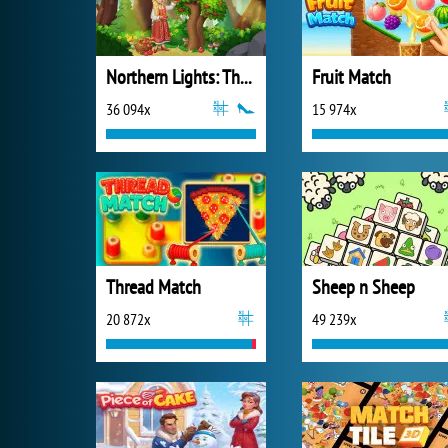
Northern Lights: The Secret of the Forest
Fruit Match
36 094x
15 974x
Thread Match
Sheep n Sheep
20 872x
49 239x