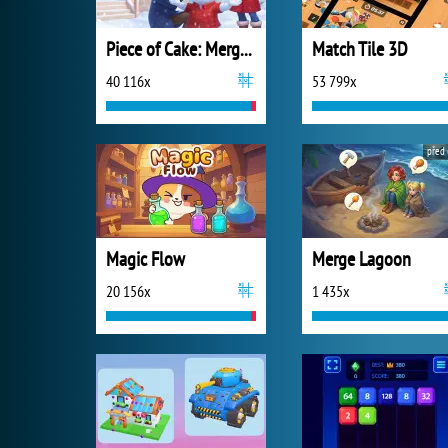
Piece of Cake: Merge and Bake
Match Tile 3D
40 116x
53 799x
před 
Magic Flow
Merge Lagoon
20 156x
1 435x