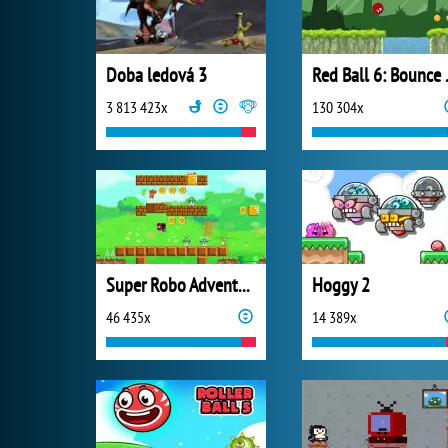
Doba ledová 3
Red B
3 813 423x
130 304x
Super Robo Adventure
Hoggy 2
46 435x
14 389x