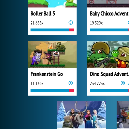
Roller Ball 5
Bab
21 688x
19 329x
Frankenstein Go
Dino 
11 136x
234 723x