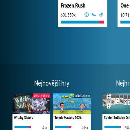
Frozen Rush
One 
601 339x
10 71
Nejnovější hry
Nejhr
před hodinou
před 1 dnem
Witchy Sisters
Tennis Masters 2026
Spider Solitaire On
101x
194x
7 01