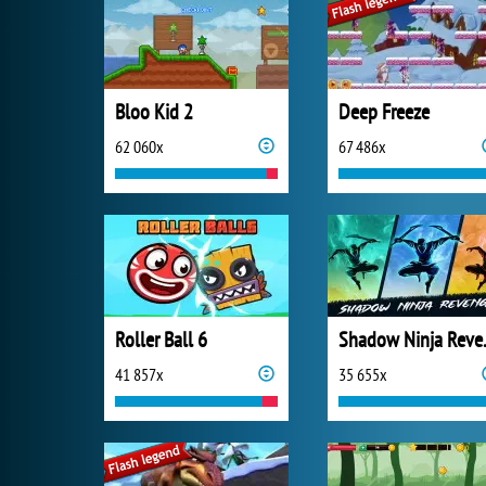
Bloo Kid 2
Deep Freeze
62 060x
67 486x
Roller Ball 6
Shado
41 857x
35 655x