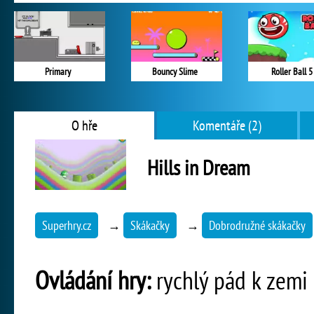
Primary
Bouncy Slime
Roller Ball 5
O hře
Komentáře (2)
Hills in Dream
Superhry.cz
→
Skákačky
→
Dobrodružné skákačky
Ovládání hry:
rychlý pád k zemi 