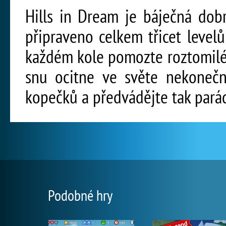
Hills in Dream je báječná dob
připraveno celkem třicet level
každém kole pomozte roztomilé
snu ocitne ve světe nekonečn
kopečků a předvádějte tak parád
Podobné hry