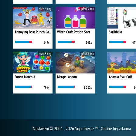
před 3 dny
před 3 dny
Annoying Boss Punch Game
Witch Craft Potion Sort
Skribbl.io
245x
565x
67
před 5 dny
před 6 dny
Forest Match 4
Merge Lagoon
Adam a Eva: Golf
796x
1 320x
8
Nastavení
© 2004 - 2026 Superhry.cz ® - Online hry zdarma