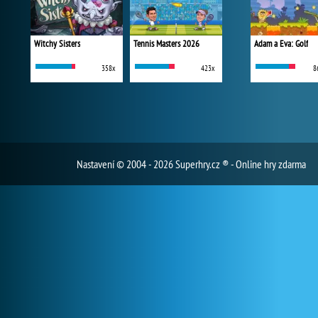
Witchy Sisters
Tennis Masters 2026
Adam a Eva: Golf
358x
423x
8
Nastavení
© 2004 - 2026 Superhry.cz ® - Online hry zdarma