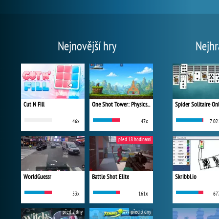
Nejnovější hry
Nejhr
Cut N Fill
One Shot Tower: Physics Destroyer
Spider Solitaire On
46x
47x
7 02
před 18 hodinami
WorldGuessr
Battle Shot Elite
Skribbl.io
53x
161x
67
před 2 dny
před 3 dny