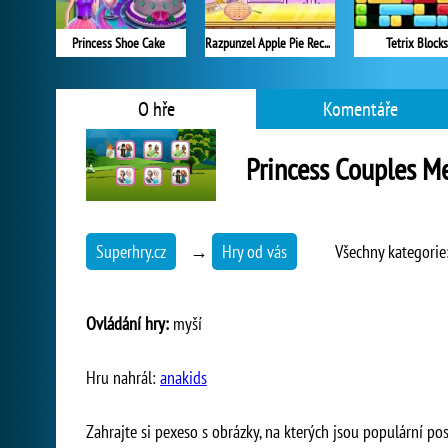
Princess Shoe Cake
Razpunzel Apple Pie Recipe
Tetrix Blocks
O hře
Komentáře
Princess Couples 
Superhry.cz
→
Hry od vás
Všechny kategorie
Ovládání hry:
myší
Hru nahrál:
anakids
Zahrajte si pexeso s obrázky, na kterých jsou populární p