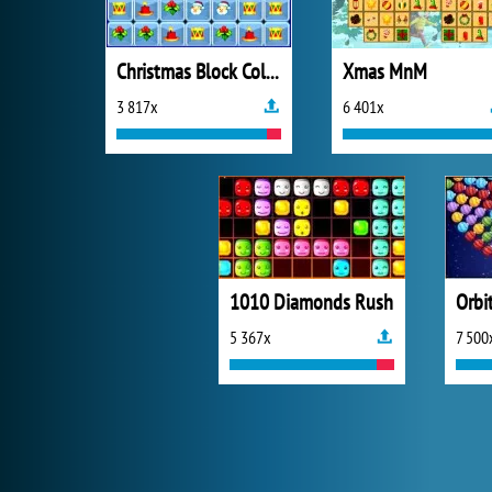
Christmas Block Collapse
Xmas MnM
3 817x
6 401x
1010 Diamonds Rush
Orbi
5 367x
7 500