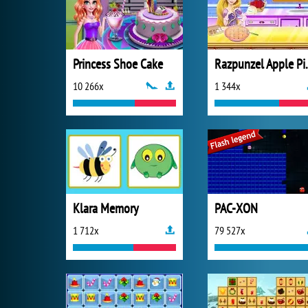
Princess Shoe Cake
Razpunze
10 266x
1 344x
Klara Memory
PAC-XON
1 712x
79 527x