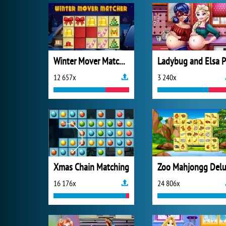
Winter Mover Matcher
La
12 657x
3 240x
Xmas Chain Matching
16 176x
24 806x