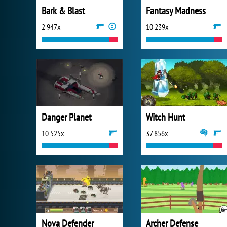
Bark & Blast
Fantasy Madness
2 947x
10 239x
Danger Planet
Witch Hunt
10 525x
37 856x
Nova Defender
Archer Defense