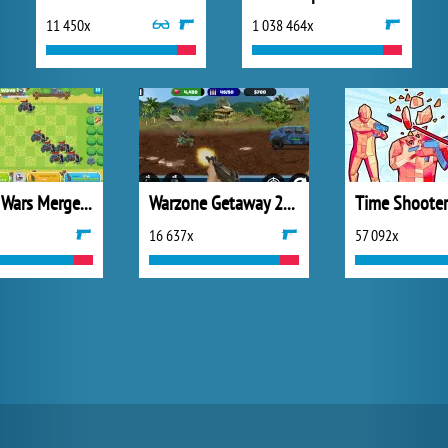
11 450x
1 038 464x
Chicken Wars Merge Connect
Warzone Getaway 2020
Time Shooter
16 637x
57 092x