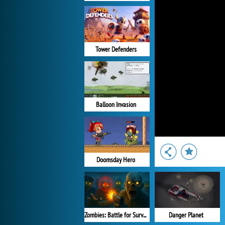
Tower Defenders
Balloon Invasion
Doomsday Hero
Zombies: Battle for Survival
Danger Planet