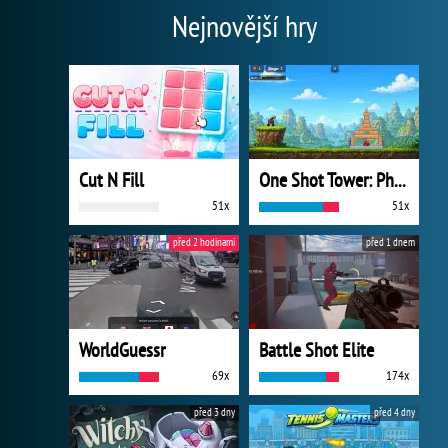
Nejnovější hry
Cut N Fill
One Shot Tower: Physics Destroyer
51x
51x
před 2 hodinami
před 1 dnem
WorldGuessr
Battle Shot Elite
69x
174x
před 3 dny
před 4 dny