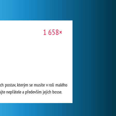
1 658×
ých postav, kterým se musíte v roli malého
ujte nepřátele a především jejich bosse.