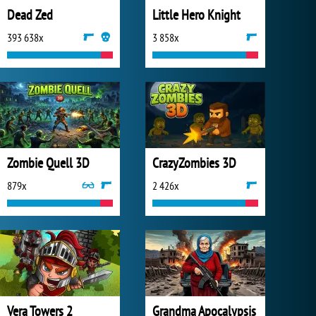
Dead Zed
Little Hero Knight
393 638x
3 858x
Zombie Quell 3D
CrazyZombies 3D
879x
2 426x
Vera Towers 2
Grandma Apocalypsis