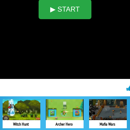
▶ START
Witch Hunt
Archer Hero
Mafia Wars