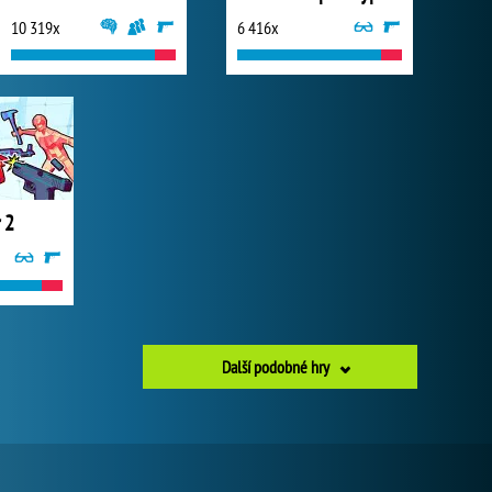
10 319x
6 416x
 2
Další podobné hry