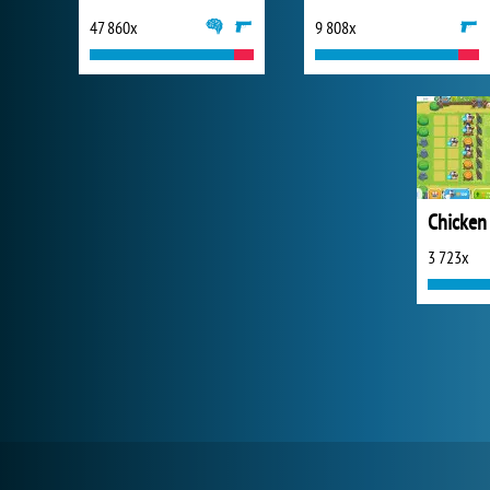
47 860x
9 808x
3 723x