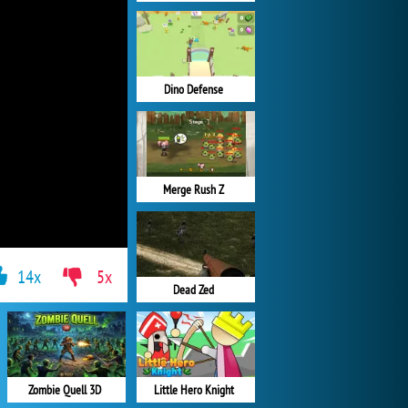
Dino Defense
Merge Rush Z
14x
5x
Dead Zed
Zombie Quell 3D
Little Hero Knight