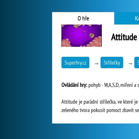
O hře
K
Attitude
Superhry.cz
→
Střílečky
→
Ovládání hry:
pohyb - W,A,S,D, míření a st
Attitude je parádní střílečka, ve které
zeleného tvora pokusit pomoct zbavit se 