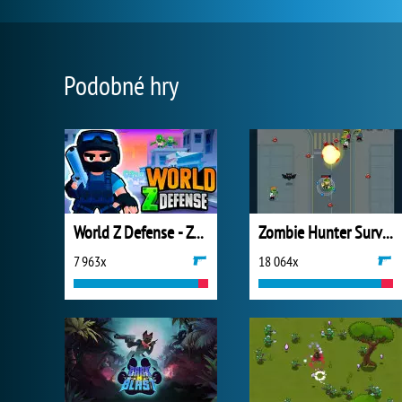
Podobné hry
World Z Defense - Zombie Defense
Zombie Hunter Survival
7 963x
18 064x