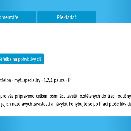
omentáře
Překladač
Střelba na pohyblivý cíl
řelba - myš, speciality - 1,2,3, pauza - P
 je pro vás připraveno celkem osmnáct levelů rozdělených do třech odlišn
jejich nezdravých závislostí a návyků. Pohybujte se po hrací ploše likvid