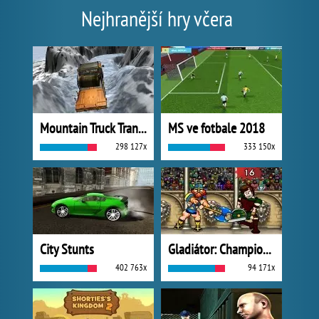
Nejhranější hry včera
Mountain Truck Transport
MS ve fotbale 2018
298 127x
333 150x
City Stunts
Gladiátor: Champions Sprint
402 763x
94 171x