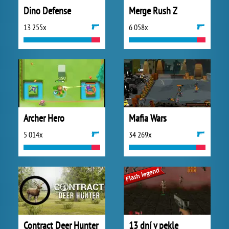
Dino Defense
Merge Rush Z
13 255x
6 058x
Archer Hero
Mafia Wars
5 014x
34 269x
Contract Deer Hunter
13 dní v pekle