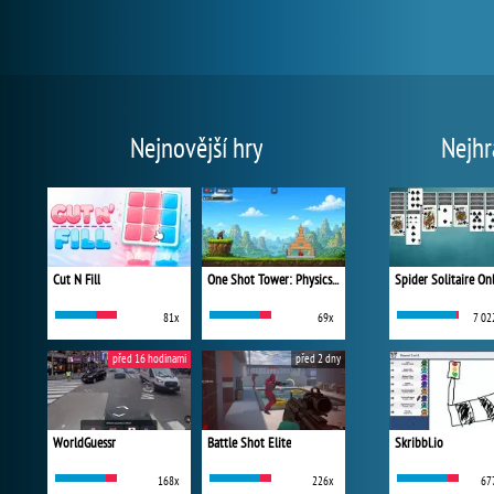
Nejnovější hry
Nejhr
Cut N Fill
One Shot Tower: Physics Destroyer
Spider Solitaire On
81x
69x
7 02
před 16 hodinami
před 2 dny
WorldGuessr
Battle Shot Elite
Skribbl.io
168x
226x
67