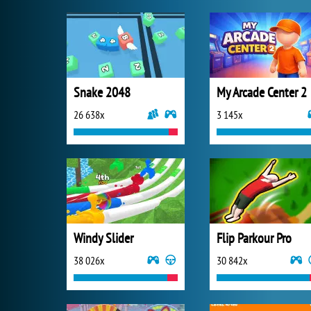
Snake 2048
My Arcade Center 2
26 638x
3 145x
Windy Slider
Flip Parkour Pro
38 026x
30 842x