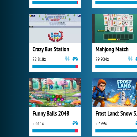
Crazy Bus Station
Mahjong Match
22 818x
29 904x
Funny Balls 2048
Frost 
5 611x
5 499x