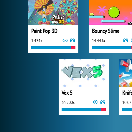
Paint Pop 3D
Bouncy Slime
1 424x
14 443x
Vex 5
Knif
65 200x
10 02