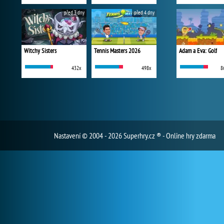
před 3 dny
před 4 dny
Witchy Sisters
Tennis Masters 2026
Adam a Eva: Golf
432x
498x
8
Nastavení
© 2004 - 2026 Superhry.cz ® - Online hry zdarma