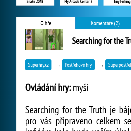
Snake 2048
My Arcade Center 2
Tiny Fishing
O hře
Komentáře (2)
Searching for the T
Superhry.cz
→
Postřehové hry
→
Superpostře
Ovládání hry:
myší
Searching for the Truth je báj
pro vás připraveno celkem s