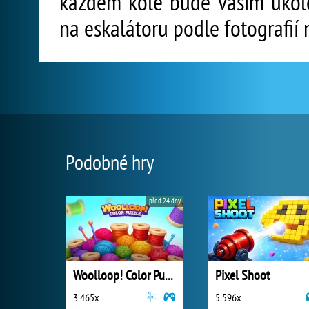
každém kole bude vaším úkolem
na eskalátoru podle fotografií 
Podobné hry
před 24 dny
Woolloop! Color Puzzle
Pixel Shoot
3 465x
5 596x