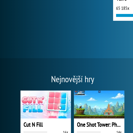
65 185x
Nejnovější hry
Cut N Fill
One Shot Tower: Physics Destroyer
16x
14x