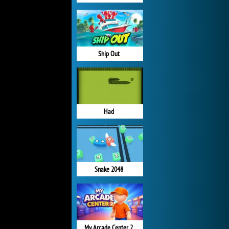
Ship Out
Had
Snake 2048
My Arcade Center 2