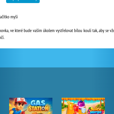
lačítko myši
hovka, ve které bude vaším úkolem vystřelovat bílou kouli tak, aby se vžd
čí.