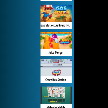
Gas Station: Junkyard Tycoon
Juice Merge
Crazy Bus Station
Mahjong Match