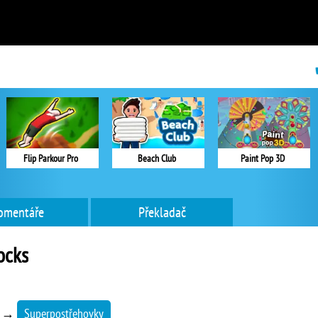
Flip Parkour Pro
Beach Club
Paint Pop 3D
omentáře
Překladač
ocks
→
Superpostřehovky