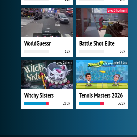
před 3 hodinami
WorldGuessr
Battle Shot Elite
18x
39x
před 1 dnem
před 3 dny
Witchy Sisters
Tennis Masters 2026
280x
328x