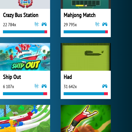
Crazy Bus Station
Mahjong Match
22 784x
29 795x
Ship Out
Had
6 107x
31 642x