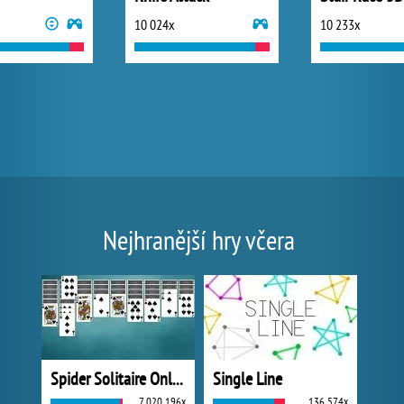
10 024x
10 233x
Nejhranější hry včera
Spider Solitaire Online
Single Line
7 020 196x
136 574x