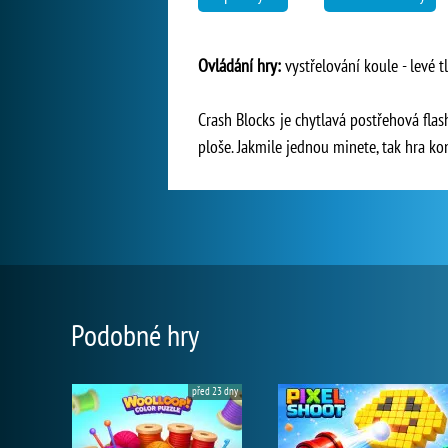
Ovládání hry:
vystřelování koule - levé t
Crash Blocks je chytlavá postřehová flas
ploše. Jakmile jednou minete, tak hra kon
Podobné hry
před 23 dny