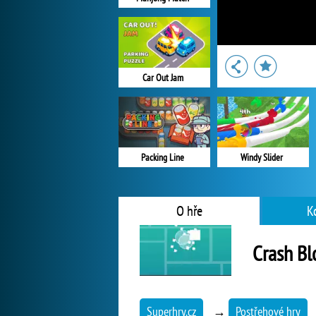
Car Out Jam
Windy Slider
Packing Line
O hře
K
Crash Bl
Superhry.cz
→
Postřehové hry