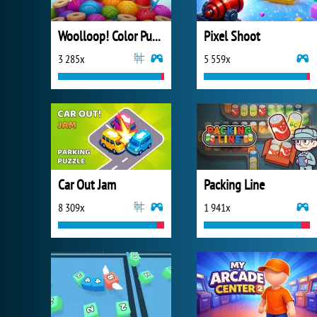
Woolloop! Color Puzzle
Pixel Shoot
3 285x
5 559x
Car Out Jam
Packing Line
8 309x
1 941x