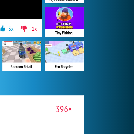
3x
1x
Tiny Fishing
Raccoon Retail
Eco Recycler
396×