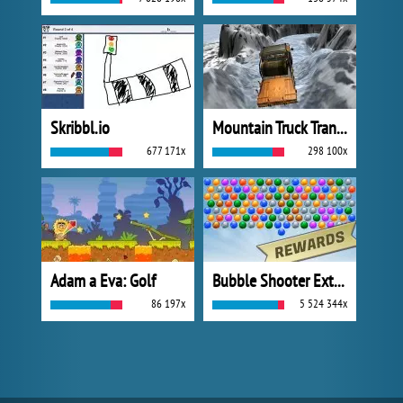
Skribbl.io
Mountain Truck Transport
677 171x
298 100x
Adam a Eva: Golf
Bubble Shooter Extreme
86 197x
5 524 344x