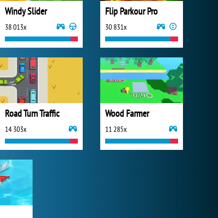
Windy Slider
Flip Parkour Pro
38 013x
30 831x
Road Turn Traffic
Wood Farmer
14 303x
11 285x