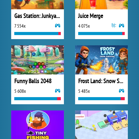
Gas Station: Junkyard Tycoon
Juice Merge
7 554x
4 075x
Funny Balls 2048
Frost Land: Snow Survival
5 608x
5 485x