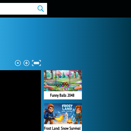
Funny Balls 2048
Frost Land: Snow Survival