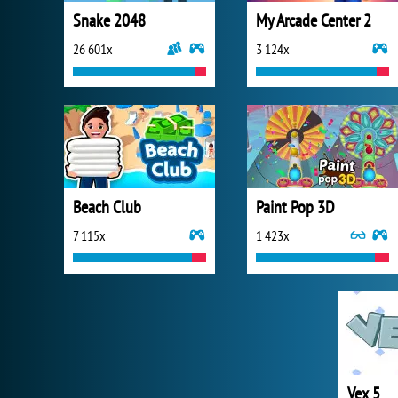
Snake 2048
My Arcade Center 2
26 601x
3 124x
Beach Club
Paint Pop 3D
7 115x
1 423x
Vex 5