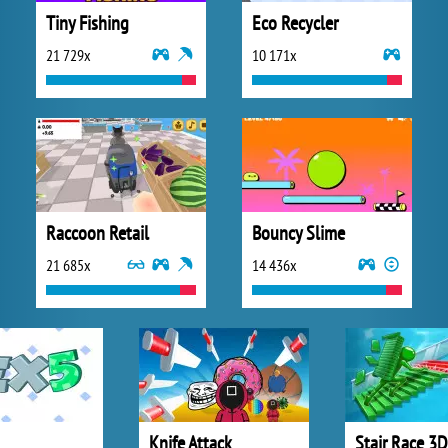
Tiny Fishing
Eco Recycler
21 729x
10 171x
Raccoon Retail
Bouncy Slime
21 685x
14 436x
Knife Attack
Stair Race 3D