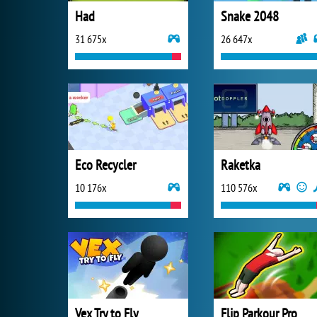
Had
Snake 2048
31 675x
26 647x
Eco Recycler
Raketka
10 176x
110 576x
Vex Try to Fly
Flip Parkour Pro