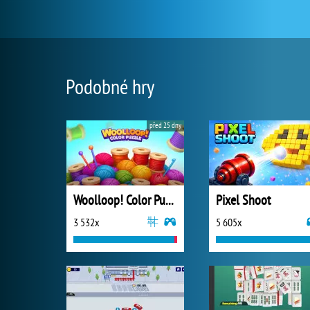
Podobné hry
před 25 dny
Woolloop! Color Puzzle
Pixel Shoot
3 532x
5 605x