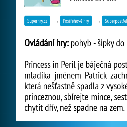
Superhry.cz
→
Postřehové hry
→
Superpostře
Ovládání hry:
pohyb - šipky do 
Princess in Peril je báječná pos
mladíka jménem Patrick zachr
která nešťastně spadla z vysok
princeznou, sbírejte mince, ses
chytit dřív, než spadne na zem.