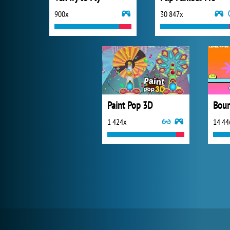
900x
30 847x
Paint Pop 3D
Boun
1 424x
14 44