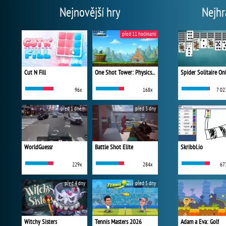
Nejnovější hry
Nejhr
před 11 hodinami
Cut N Fill
One Shot Tower: Physics Destroyer
Spider Solitaire On
96x
168x
7 02
před 1 dnem
před 3 dny
WorldGuessr
Battle Shot Elite
Skribbl.io
229x
284x
67
před 4 dny
před 5 dny
Witchy Sisters
Tennis Masters 2026
Adam a Eva: Golf