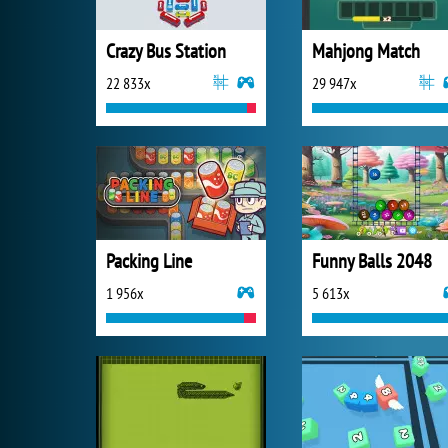
Crazy Bus Station
Mahjong Match
22 833x
29 947x
Packing Line
Funny Balls 2048
1 956x
5 613x