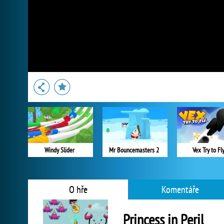
Windy Slider
Mr Bouncemasters 2
Vex Try to Fl
O hře
Komentáře
Princess in Peril