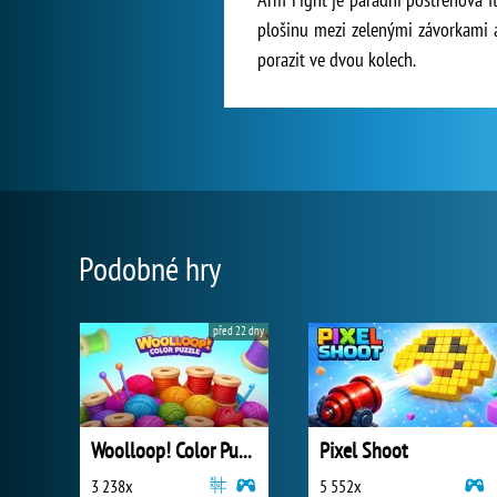
plošinu mezi zelenými závorkami a
porazit ve dvou kolech.
Podobné hry
před 22 dny
Woolloop! Color Puzzle
Pixel Shoot
3 238x
5 552x