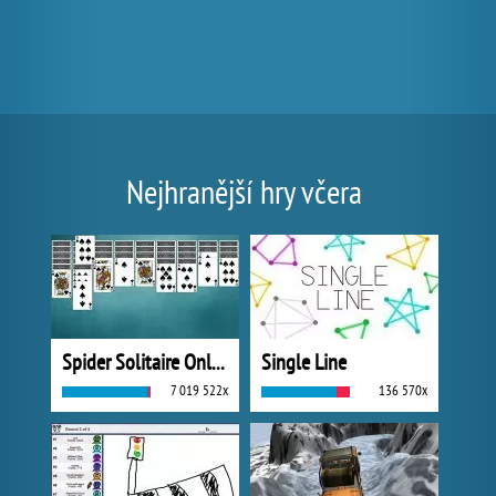
Nejhranější hry včera
Spider Solitaire Online
Single Line
7 019 522x
136 570x