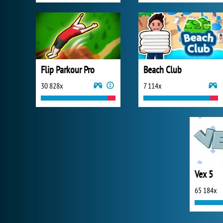
Flip Parkour Pro
Beach Club
30 828x
7 114x
Vex 5
65 184x