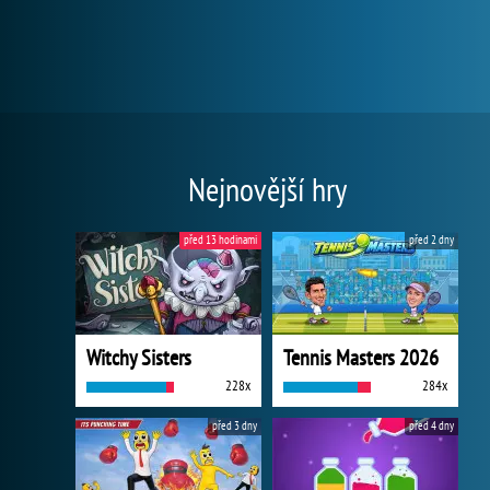
Nejnovější hry
před 13 hodinami
před 2 dny
Witchy Sisters
Tennis Masters 2026
228x
284x
před 3 dny
před 4 dny