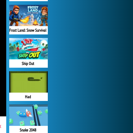
Frost Land: Snow Survival
Ship Out
Had
x
Snake 2048