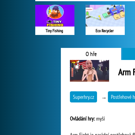
Tiny Fishing
Eco Recycler
O hře
Arm 
Superhry.cz
→
Postřehové h
Ovládání hry:
myší
Arm Fight je parádní postřehová f