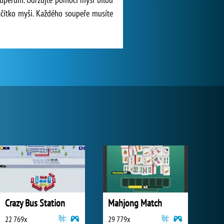
lačítko myši. Každého soupeře musíte
Crazy Bus Station
Mahjong Match
22 769x
29 779x