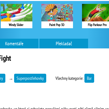
Windy Slider
Paint Pop 3D
Flip Parkour Pro
Komentáře
Překladač
Fight
ry
→
Superpostřehovky
Všechny kategorie:
Bar
lashovka, ve které si zahrajete populární páku proti pěti různě silným 