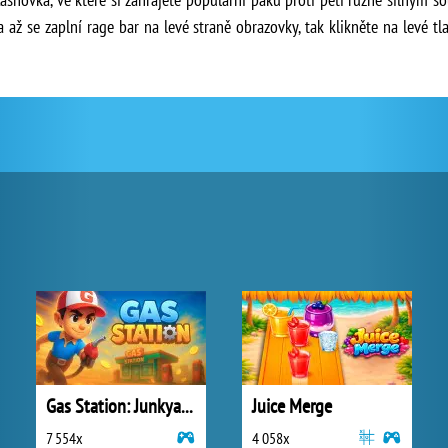
 až se zaplní rage bar na levé straně obrazovky, tak klikněte na levé t
Gas Station: Junkyard Tycoon
Juice Merge
7 554x
4 058x