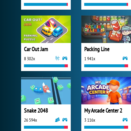
Car Out Jam
Packing Line
8 302x
1 941x
Snake 2048
My Arcade Center 2
26 594x
3 116x