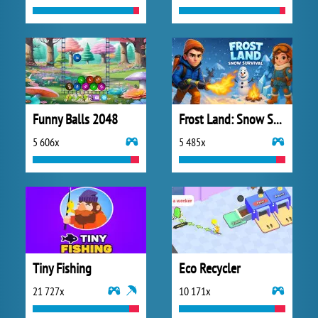
Funny Balls 2048
Frost Land: Snow Survival
5 606x
5 485x
Tiny Fishing
Eco Recycler
21 727x
10 171x