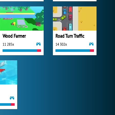
Wood Farmer
Road Turn Traffic
11 285x
14 302x