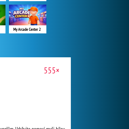
My Arcade Center 2
555×
soupeřům. Udržujte pomocí myši bílou