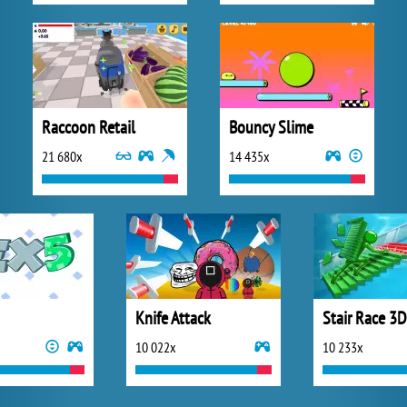
Raccoon Retail
Bouncy Slime
21 680x
14 435x
Knife Attack
Stair Race 3D
10 022x
10 233x