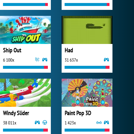
Ship Out
Had
6 100x
31 637x
Windy Slider
Paint Pop 3D
38 011x
1 423x