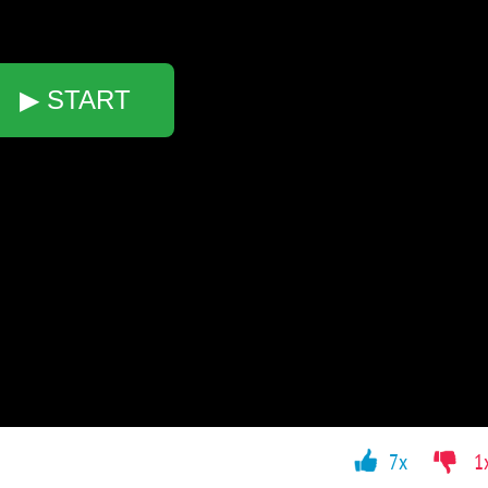
▶ START
7x
1