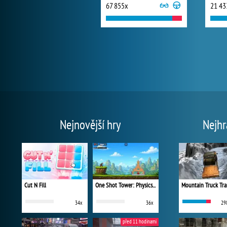
67 855x
21 43
Nejnovější hry
Nejhr
Cut N Fill
One Shot Tower: Physics Destroyer
Mountain Truck Tra
34x
36x
29
před 11 hodinami