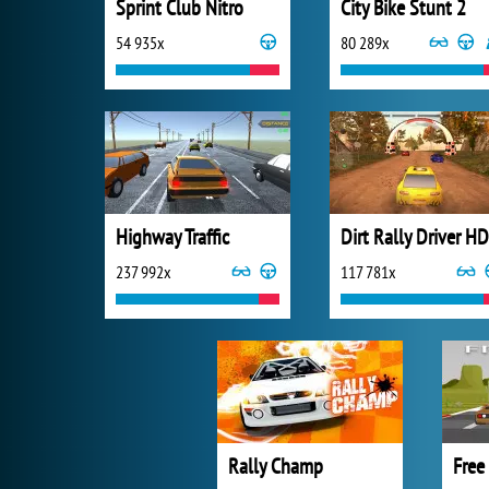
Sprint Club Nitro
City Bike Stunt 2
54 935x
80 289x
Highway Traffic
Dirt Rally Driver HD
237 992x
117 781x
Rally Champ
Free