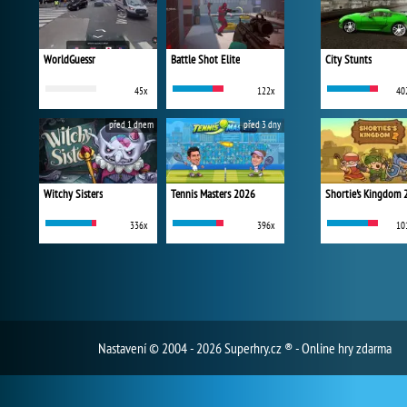
WorldGuessr
Battle Shot Elite
City Stunts
45x
122x
40
před 1 dnem
před 3 dny
Witchy Sisters
Tennis Masters 2026
Shortie's Kingdom 
336x
396x
10
Nastavení
© 2004 - 2026 Superhry.cz ® - Online hry zdarma