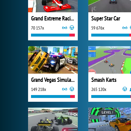
Grand Extreme Racing
Super Star Car
70 157x
59 676x
Grand Vegas Simulator
Smash Karts
149 218x
265 120x