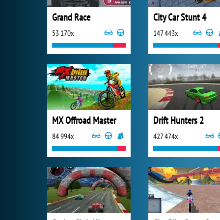
Grand Race
City Car Stunt 4
53 170x
147 443x
MX Offroad Master
Drift Hunters 2
84 994x
427 474x