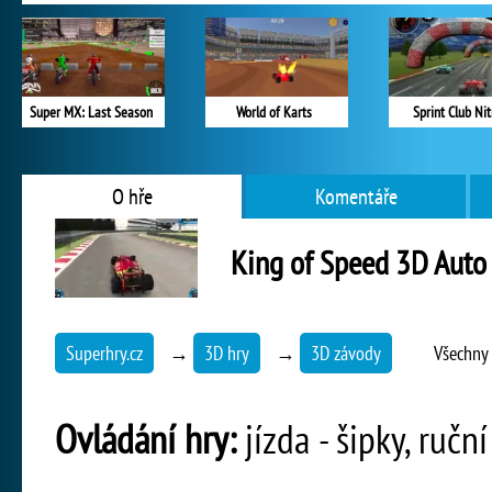
Super MX: Last Season
World of Karts
Sprint Club Nit
O hře
Komentáře
King of Speed 3D Auto
Superhry.cz
→
3D hry
→
3D závody
Všechny 
Ovládání hry:
jízda - šipky, ruč