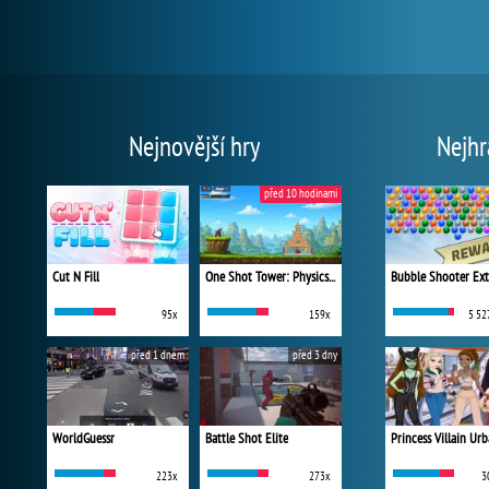
Nejnovější hry
Nejhr
před 10 hodinami
Cut N Fill
One Shot Tower: Physics Destroyer
Bubble Shooter Ex
95x
159x
5 52
před 1 dnem
před 3 dny
WorldGuessr
Battle Shot Elite
223x
273x
3