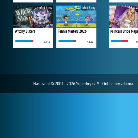
před 4 dny
před 5 dny
Witchy Sisters
Tennis Masters 2026
Princess Bride Mag
473x
544x
1
Nastavení
© 2004 - 2026 Superhry.cz ® - Online hry zdarma