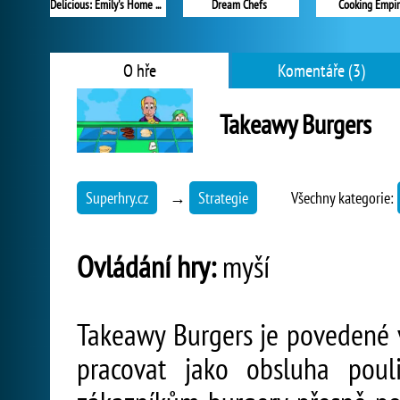
Delicious: Emily's Home Sweet Home
Dream Chefs
Cooking Empi
O hře
Komentáře (3)
Takeawy Burgers
Superhry.cz
→
Strategie
Všechny kategorie:
Ovládání hry:
myší
Takeawy Burgers je povedené v
pracovat jako obsluha pouli