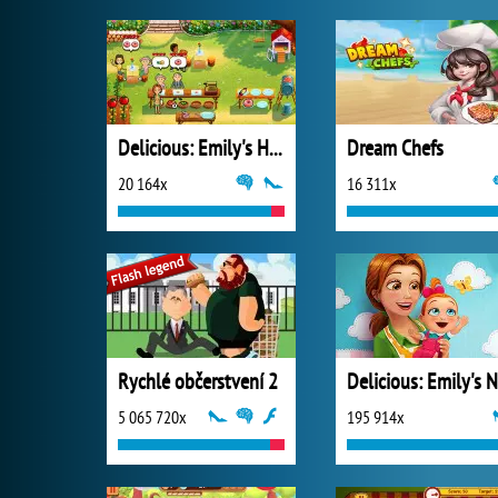
Delicious: Emily's Home Sweet Home
Dream Chefs
20 164x
16 311x
Rychlé občerstvení 2
5 065 720x
195 914x