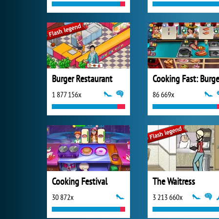
Burger Restaurant
1 877 156x
86 669x
Cooking Festival
The Waitress
30 872x
3 213 660x