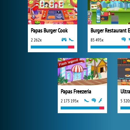
Papas Burger Cook
2 262x
85 495x
Papas Freezeria
Ultr
2 173 195x
5 320