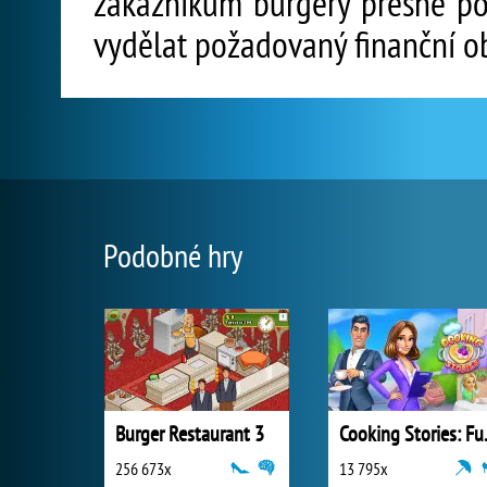
zákazníkům burgery přesně pod
vydělat požadovaný finanční o
Podobné hry
Burger Restaurant 3
Cooking
256 673x
13 795x