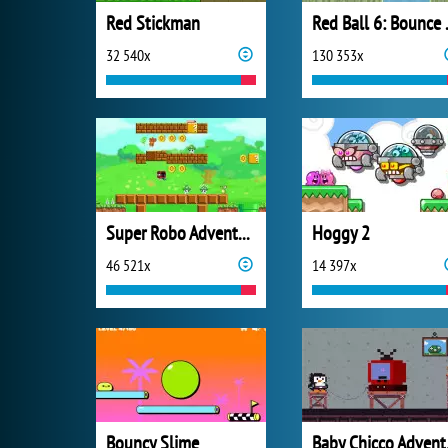
Red Stickman
Red B
32 540x
130 353x
Super Robo Adventure
Hoggy 2
46 521x
14 397x
Bouncy Slime
Bab