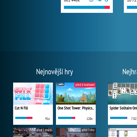
Nejnovější hry
Nejhr
před 6 hodinami
Cut N Fill
One Shot Tower: Physics Destroyer
Spider Solitaire On
91x
120x
7 02
před 1 dnem
před 3 dny