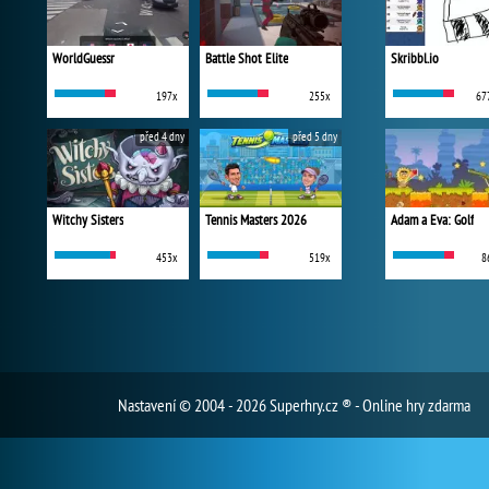
WorldGuessr
Battle Shot Elite
Skribbl.io
197x
255x
67
před 4 dny
před 5 dny
Witchy Sisters
Tennis Masters 2026
Adam a Eva: Golf
453x
519x
8
Nastavení
© 2004 - 2026 Superhry.cz ® - Online hry zdarma