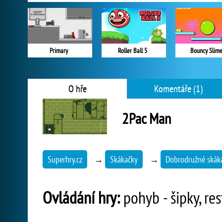
Primary
Roller Ball 5
Bouncy Slim
O hře
Komentáře (1)
2Pac Man
Superhry.cz
→
Skákačky
→
Dobrodružné skák
Ovládání hry:
pohyb - šipky, res