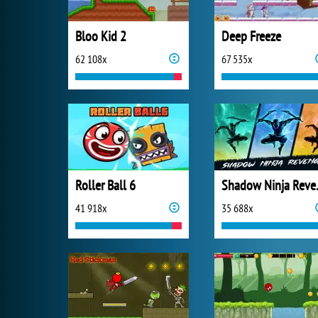
Bloo Kid 2
Deep Freeze
62 108x
67 535x
Roller Ball 6
Shado
41 918x
35 688x