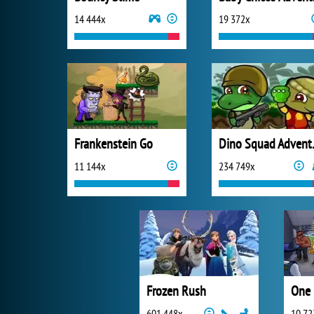
14 444x
19 372x
Frankenstein Go
Dino 
11 144x
234 749x
Frozen Rush
One 
601 448x
10 72