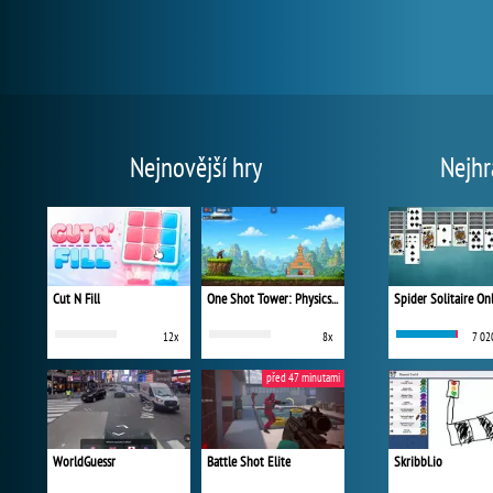
Nejnovější hry
Nejhr
Cut N Fill
One Shot Tower: Physics Destroyer
Spider Solitaire On
12x
8x
7 02
před 47 minutami
WorldGuessr
Battle Shot Elite
Skribbl.io