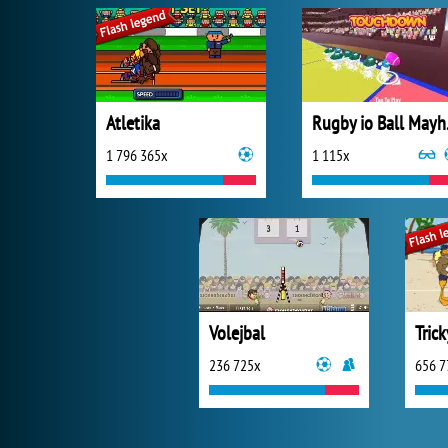
Atletika
Rug
1 796 365x
1 115x
Volejbal
236 725x
656 7