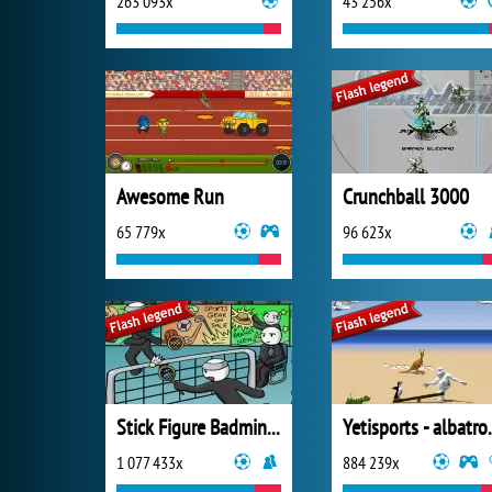
263 093x
43 256x
Awesome Run
Crunchball 3000
65 779x
96 623x
Stick Figure Badminton
Yetisports
1 077 433x
884 239x