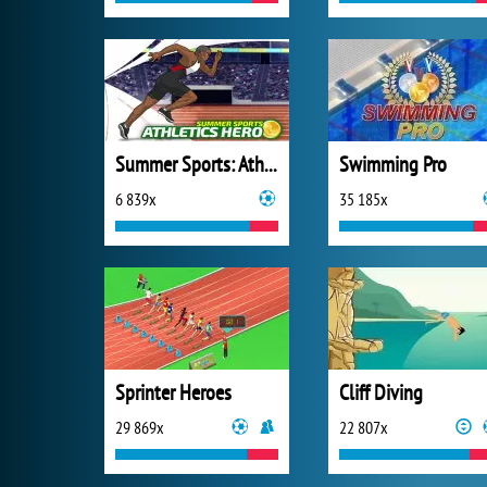
Summer Sports: Athletics Hero
Swimming Pro
6 839x
35 185x
Sprinter Heroes
Cliff Diving
29 869x
22 807x