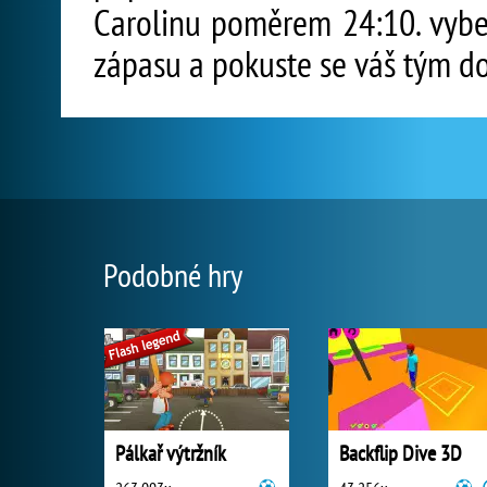
Carolinu poměrem 24:10. vybert
zápasu a pokuste se váš tým dov
Podobné hry
Pálkař výtržník
Backflip Dive 3D