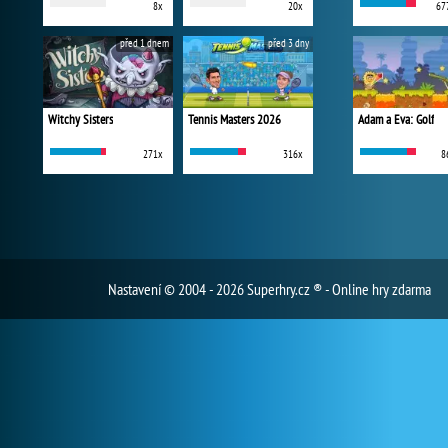
8x
20x
67
před 1 dnem
před 3 dny
Witchy Sisters
Tennis Masters 2026
Adam a Eva: Golf
271x
316x
8
Nastavení
© 2004 - 2026 Superhry.cz ® - Online hry zdarma