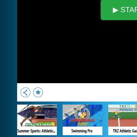
▶ STA
Summer Sports: Athletics Hero
Swimming Pro
TRZ Athletic G