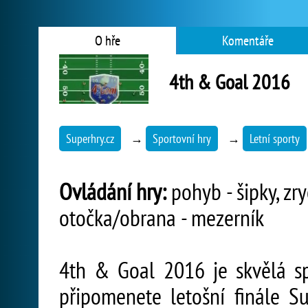
O hře
Komentáře
4th & Goal 2016
Superhry.cz
→
Sportovní hry
→
Letní sporty
Ovládání hry:
pohyb - šipky, zry
otočka/obrana - mezerník
4th & Goal 2016 je skvělá sp
připomenete letošní finále S