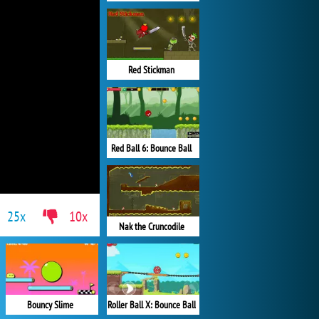
Red Stickman
Red Ball 6: Bounce Ball
25x
10x
Nak the Cruncodile
Bouncy Slime
Roller Ball X: Bounce Ball