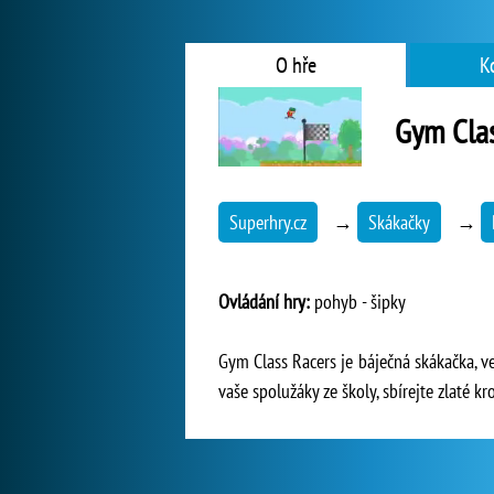
O hře
K
Gym Clas
Superhry.cz
→
Skákačky
→
Ovládání hry:
pohyb - šipky
Gym Class Racers je báječná skákačka, v
vaše spolužáky ze školy, sbírejte zlaté kr