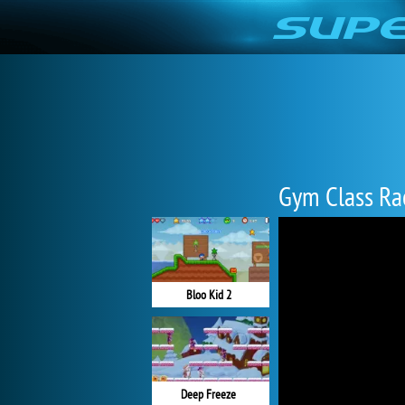
Gym Class Ra
Bloo Kid 2
Deep Freeze