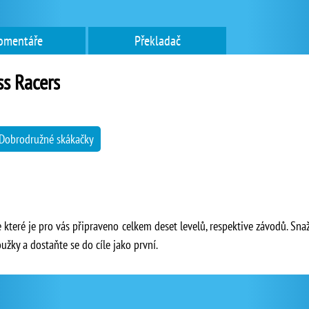
omentáře
Překladač
s Racers
Dobrodružné skákačky
e které je pro vás připraveno celkem deset levelů, respektive závodů. S
oužky a dostaňte se do cíle jako první.