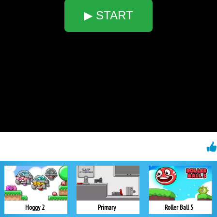
▶ START
Hoggy 2
Primary
Roller Ball 5