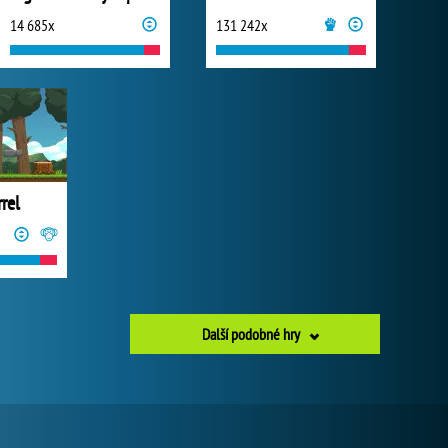
14 685x
131 242x
rrel
Další podobné hry