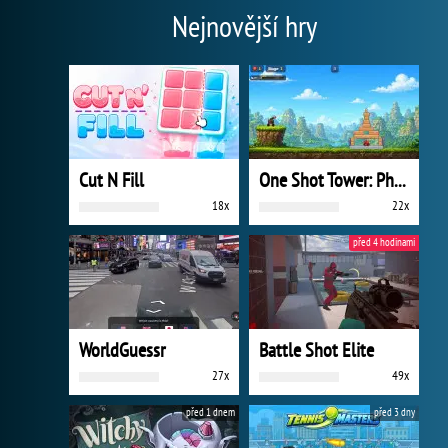
Nejnovější hry
Cut N Fill
One Shot Tower: Physics Destroyer
18x
22x
před 4 hodinami
WorldGuessr
Battle Shot Elite
27x
49x
před 1 dnem
před 3 dny