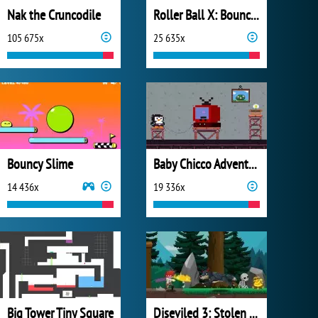
Nak the Cruncodile
Roller Ball X: Bounce Ball
105 675x
25 635x
Bouncy Slime
Baby Chicco Adventures
14 436x
19 336x
Big Tower Tiny Square
Diseviled 3: Stolen Kingdom