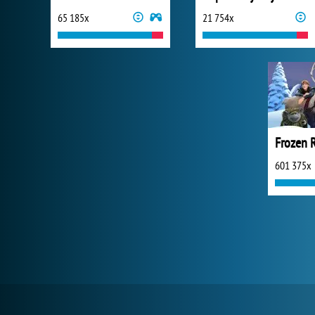
65 185x
21 754x
Frozen 
601 375x