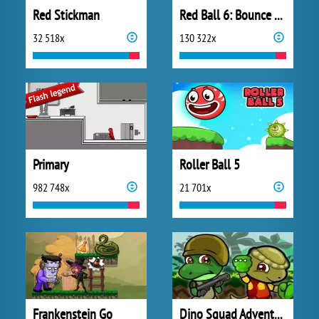
Red Stickman
Red Ball 6: Bounce Ball
32 518x
130 322x
Primary
Roller Ball 5
982 748x
21 701x
Frankenstein Go
Dino Squad Adventure