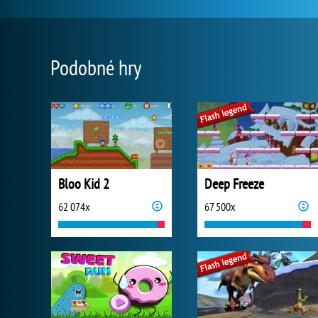
Podobné hry
Bloo Kid 2
Deep Freeze
62 074x
67 500x