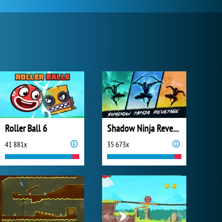
Roller Ball 6
Shadow Ninja Revenge
41 881x
35 673x