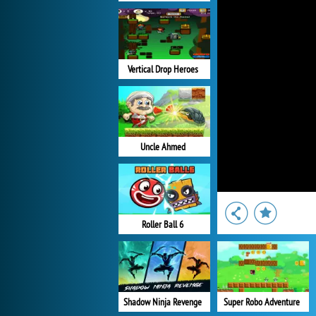
Vertical Drop Heroes
Uncle Ahmed
Roller Ball 6
Shadow Ninja Revenge
Super Robo Adventure