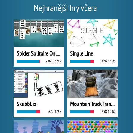
Nejhranější hry včera
Spider Solitaire Online
Single Line
7 020 321x
136 575x
Skribbl.io
Mountain Truck Transport
677 176x
298 101x