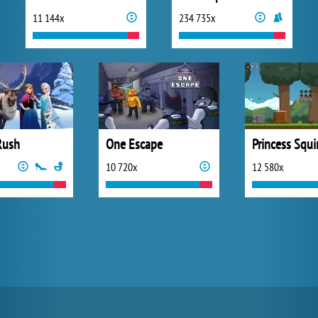
11 144x
234 735x
Rush
One Escape
Princess Squi
10 720x
12 580x