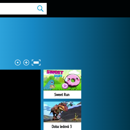
Sweet Run
Doba ledová 3