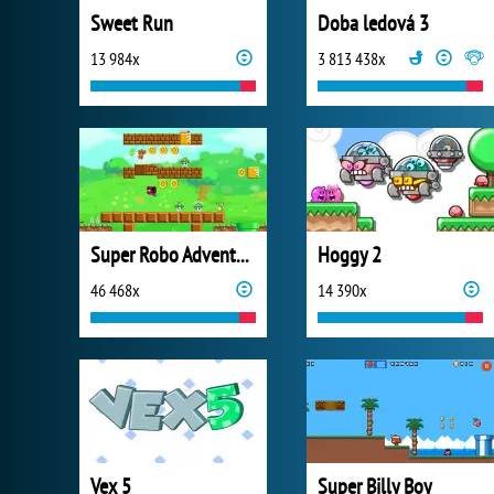
Sweet Run
Doba ledová 3
13 984x
3 813 438x
Super Robo Adventure
Hoggy 2
46 468x
14 390x
Vex 5
Super Billy Boy