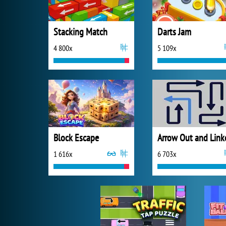
Stacking Match
Darts Jam
4 800x
5 109x
Block Escape
Arrow Out and Link
1 616x
6 703x