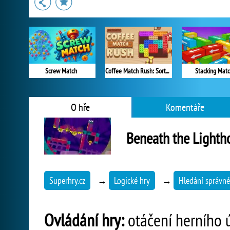
Screw Match
Coffee Match Rush: Sort Puzzle
Stacking Mat
O hře
Komentáře
Beneath the Lighth
Superhry.cz
→
Logické hry
→
Hledání správné
Ovládání hry:
otáčení herního 