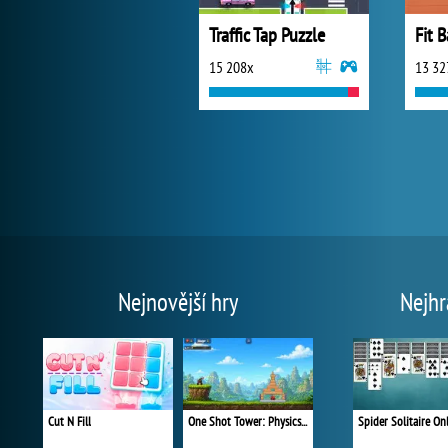
Traffic Tap Puzzle
Fit B
15 208x
13 32
Nejnovější hry
Nejhr
Cut N Fill
One Shot Tower: Physics Destroyer
Spider Solitaire On