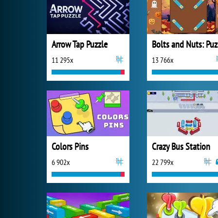
Arrow Tap Puzzle
B
11 295x
13 766x
Colors Pins
Crazy Bus Station
6 902x
22 799x