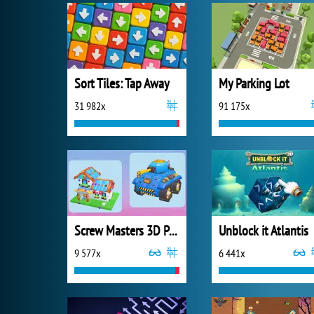
Sort Tiles: Tap Away
My Parking Lot
31 982x
91 175x
Screw Masters 3D Puzzle
Unblock it Atlantis
9 577x
6 441x