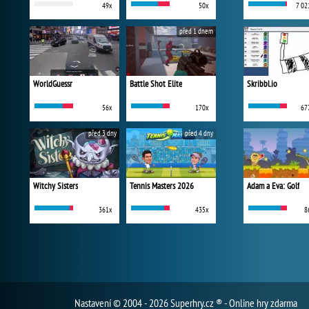
49x
50x
7 02
před 1 dnem
WorldGuessr
Battle Shot Elite
Skribbl.io
56x
170x
67
před 3 dny
před 4 dny
Witchy Sisters
Tennis Masters 2026
Adam a Eva: Golf
361x
435x
8
Nastavení
© 2004 - 2026 Superhry.cz ® - Online hry zdarma