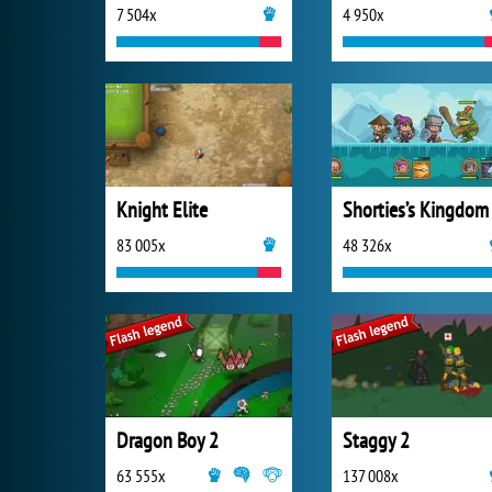
7 504x
4 950x
Knight Elite
Shorties’s Kingdom
83 005x
48 326x
Dragon Boy 2
Staggy 2
63 555x
137 008x