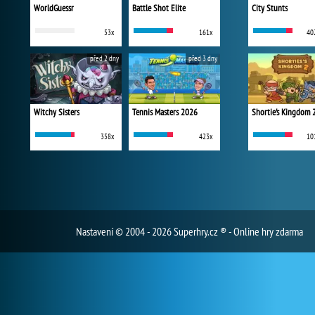
WorldGuessr
Battle Shot Elite
City Stunts
53x
161x
40
před 2 dny
před 3 dny
Witchy Sisters
Tennis Masters 2026
Shortie's Kingdom 
358x
423x
10
Nastavení
© 2004 - 2026 Superhry.cz ® - Online hry zdarma