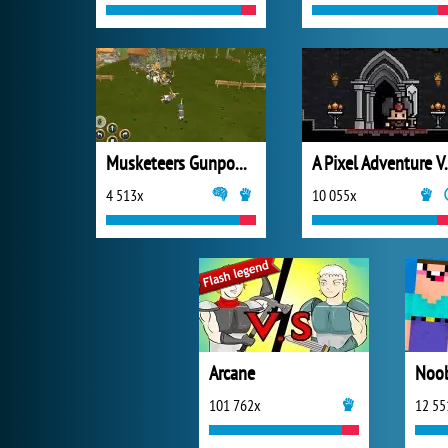
Musketeers Gunpowder vs Steel
A Pixel
4 513x
10 055x
Arcane
101 762x
12 55