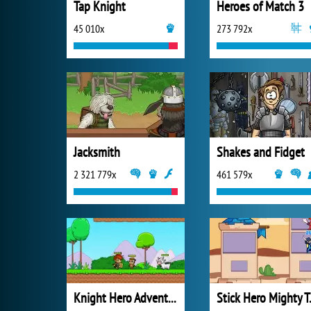
Tap Knight
Heroes of Match 3
45 010x
273 792x
Jacksmith
Shakes and Fidget
2 321 779x
461 579x
Knight Hero Adventure Idle RPG
Stick 