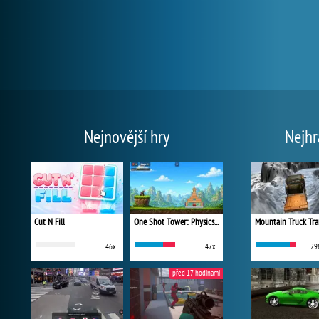
Nejnovější hry
Nejhr
Cut N Fill
One Shot Tower: Physics Destroyer
Mountain Truck Tra
46x
47x
29
před 17 hodinami