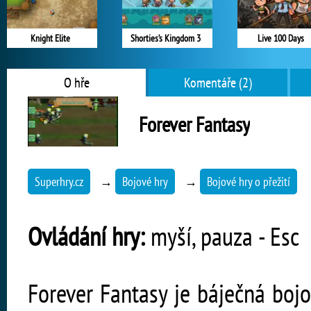
Knight Elite
Shorties’s Kingdom 3
Live 100 Days
O hře
Komentáře (2)
Forever Fantasy
Superhry.cz
→
Bojové hry
→
Bojové hry o přežití
Ovládání hry:
myší, pauza - Esc
Forever Fantasy je báječná bojo