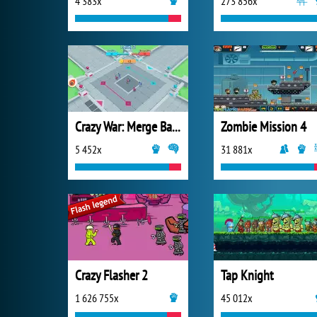
4 383x
273 856x
Crazy War: Merge Battle
Zombie Mission 4
5 452x
31 881x
Crazy Flasher 2
Tap Knight
1 626 755x
45 012x