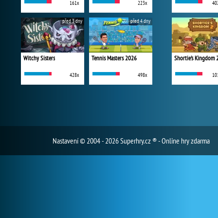
161x
223x
40
před 3 dny
před 4 dny
Witchy Sisters
Tennis Masters 2026
Shortie's Kingdom 
428x
498x
10
Nastavení
© 2004 - 2026 Superhry.cz ® - Online hry zdarma