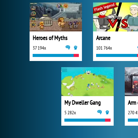
Heroes of Myths
Arcane
37 194x
101 764x
My Dweller Gang
Arm 
5 282x
270 4