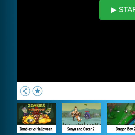
▶ STA
Zombies vs Halloween
Senya and Oscar 2
Dragon Boy 