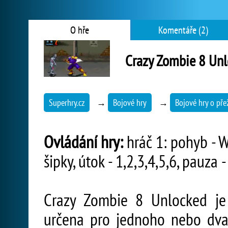
O hře
Komentáře (2)
Crazy Zombie 8 Un
Superhry.cz
→
Bojové hry
→
Bojové hry o přež
Ovládání hry:
hráč 1: pohyb - W,
šipky, útok - 1,2,3,4,5,6, pauza -
Crazy Zombie 8 Unlocked je v
určena pro jednoho nebo dva 