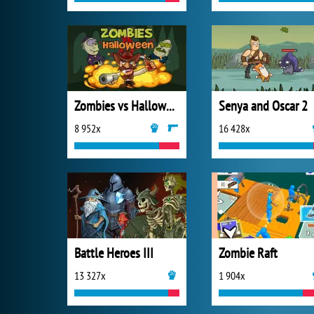
Zombies vs Halloween
Senya and Oscar 2
8 952x
16 428x
Battle Heroes III
Zombie Raft
13 327x
1 904x