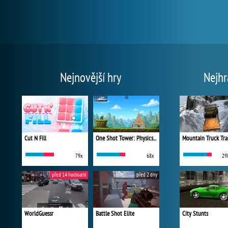
Nejnovější hry
Nejhr
Cut N Fill
One Shot Tower: Physics Destroyer
Mountain Truck Tra
79x
68x
29
před 14 hodinami
před 2 dny
WorldGuessr
Battle Shot Elite
City Stunts