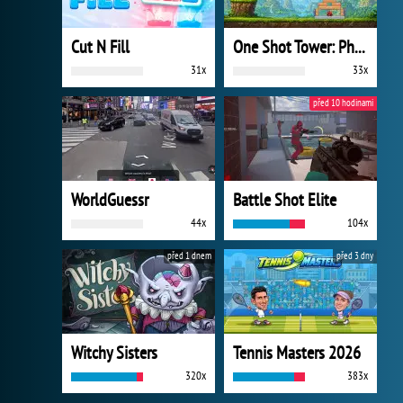
Cut N Fill
One Shot Tower: Physics Destroyer
31x
33x
před 10 hodinami
WorldGuessr
Battle Shot Elite
44x
104x
před 1 dnem
před 3 dny
Witchy Sisters
Tennis Masters 2026
320x
383x