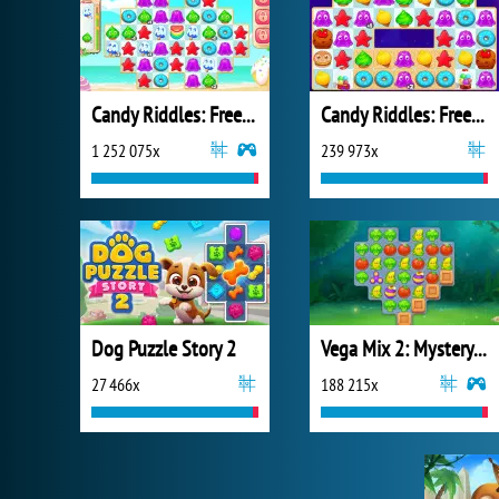
Candy Riddles: Free Match 3 Puzzle
Candy Riddles: Free Match 3
1 252 075x
239 973x
Dog Puzzle Story 2
Vega Mix 2: Mystery of Island
27 466x
188 215x