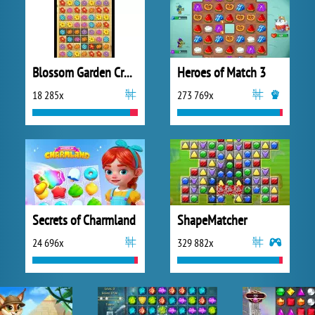
Blossom Garden Crush
Heroes of Match 3
18 285x
273 769x
Secrets of Charmland
ShapeMatcher
24 696x
329 882x