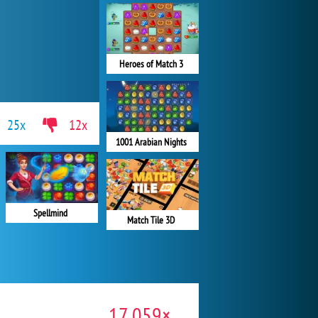
Heroes of Match 3
25x
12x
1001 Arabian Nights
Spellmind
Match Tile 3D
17 059×