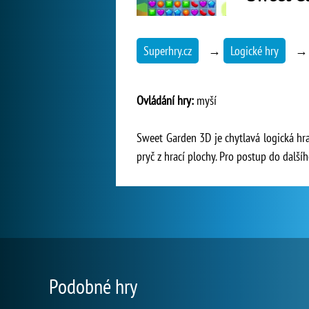
Superhry.cz
→
Logické hry
Ovládání hry:
myší
Sweet Garden 3D je chytlavá logická hr
pryč z hrací plochy. Pro postup do dal
Podobné hry