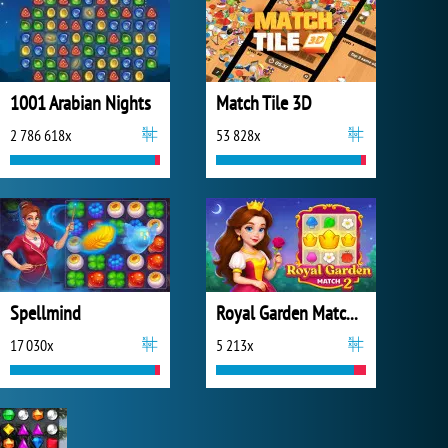
1001 Arabian Nights
Match Tile 3D
2 786 618x
53 828x
Spellmind
Royal Garden Match 2
17 030x
5 213x