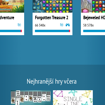
dventure
Forgotten Treasure 2
Bejeweled H
66 348x
58 578x
Nejhranější hry včera