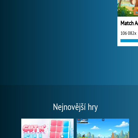
Match A
106 082x
Nejnovější hry