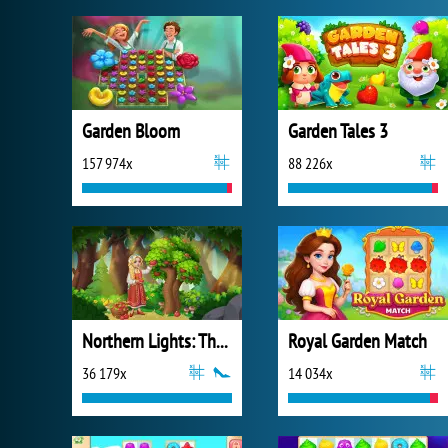
Garden Bloom
Garden Tales 3
157 974x
88 226x
Northern Lights: The Secret of the Forest
Royal Garden Match
36 179x
14 034x