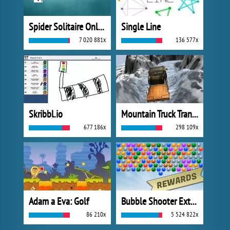
Spider Solitaire Online
Single Line
7 020 881x
136 577x
Skribbl.io
Mountain Truck Transport
677 186x
298 109x
Adam a Eva: Golf
Bubble Shooter Extreme
86 210x
5 524 822x