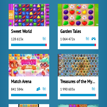
Sweet World
Garden Tales
128 613x
1 064 472x
Match Arena
Treasures of the Mystic Sea
841 584x
1 990 603x