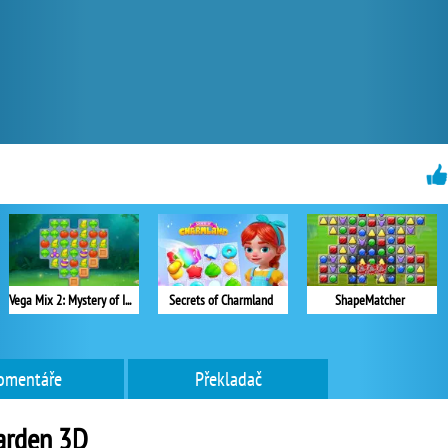
Vega Mix 2: Mystery of Island
Secrets of Charmland
ShapeMatcher
omentáře
Překladač
arden 3D