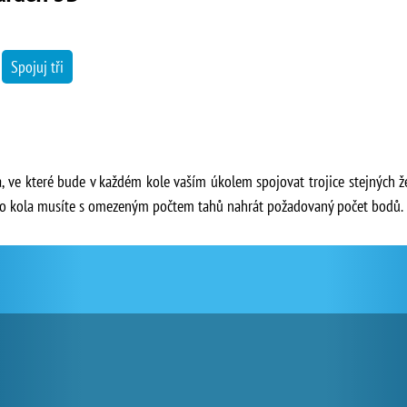
→
Spojuj tři
a, ve které bude v každém kole vaším úkolem spojovat trojice stejných 
šího kola musíte s omezeným počtem tahů nahrát požadovaný počet bodů.