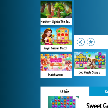
Northern Lights: The Secret of the Forest
Royal Garden Match
Dog Puzzle Story 2
Match Arena
O hře
K
Sweet G