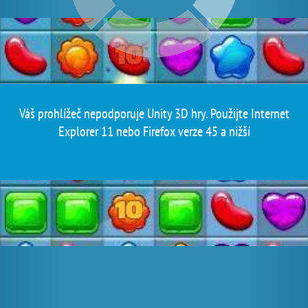
Váš prohlížeč nepodporuje Unity 3D hry. Použijte Internet
Explorer 11 nebo Firefox verze 45 a nižší