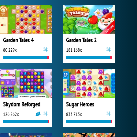
Garden Tales 4
Garden Tales 2
80 229x
181 168x
Skydom Reforged
Sugar Heroes
126 262x
833 715x