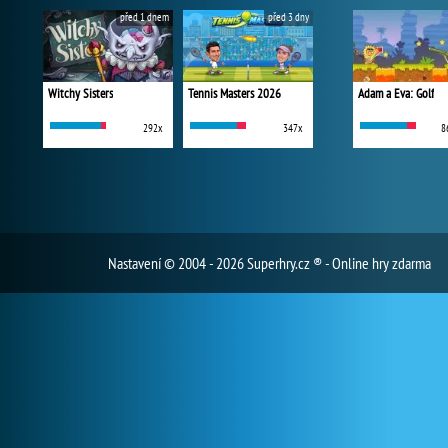
před 1 dnem
před 3 dny
Witchy Sisters
Tennis Masters 2026
Adam a Eva: Golf
292x
347x
8
Nastavení
© 2004 - 2026 Superhry.cz ® - Online hry zdarma