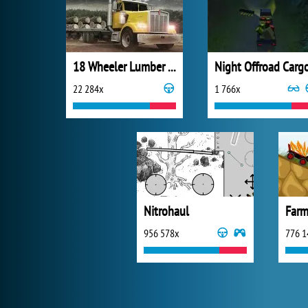
18 Wheeler Lumber Cargo
Night Offroad Carg
22 284x
1 766x
Nitrohaul
Farm
956 578x
776 1