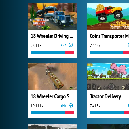
18 Wheeler Driving Sim
Co
5 011x
2 114x
18 Wheeler Cargo Simulator
Tractor Delivery
19 111x
7 415x