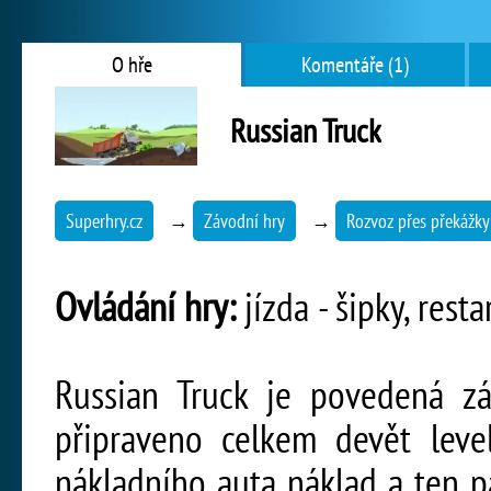
O hře
Komentáře (1)
Russian Truck
Superhry.cz
→
Závodní hry
→
Rozvoz přes překážky
Ovládání hry:
jízda - šipky, resta
Russian Truck je povedená zá
připraveno celkem devět leve
nákladního auta náklad a ten p