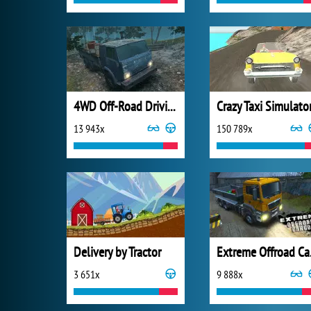
4WD Off-Road Driving Sim
Crazy Taxi Simulato
13 943x
150 789x
Delivery by Tractor
Ext
3 651x
9 888x