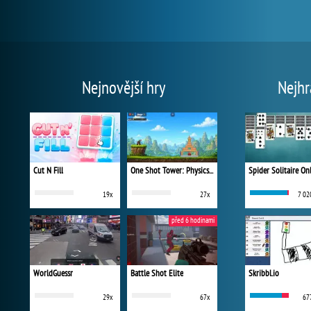
Nejnovější hry
Nejhr
Cut N Fill
One Shot Tower: Physics Destroyer
Spider Solitaire On
19x
27x
7 02
před 6 hodinami
WorldGuessr
Battle Shot Elite
Skribbl.io
29x
67x
67