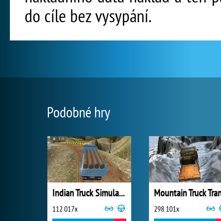
do cíle bez vysypání.
Podobné hry
Indian Truck Simulator 3D
112 017x
298 101x