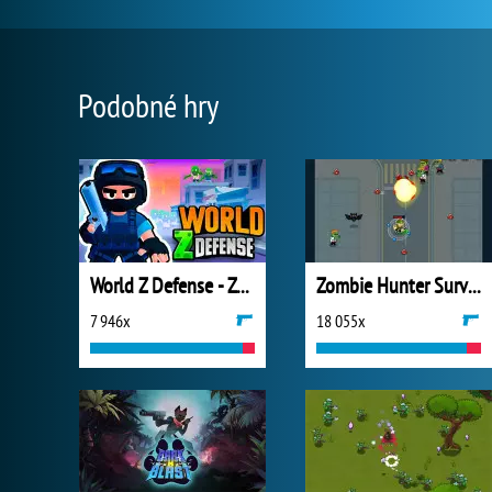
Podobné hry
World Z Defense - Zombie Defense
Zombie Hunter Survival
7 946x
18 055x