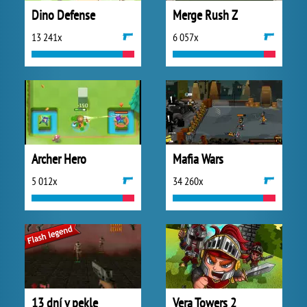
Dino Defense
Merge Rush Z
13 241x
6 057x
Archer Hero
Mafia Wars
5 012x
34 260x
13 dní v pekle
Vera Towers 2