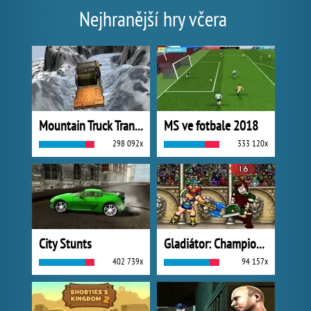
Nejhranější hry včera
Mountain Truck Transport
MS ve fotbale 2018
298 092x
333 120x
City Stunts
Gladiátor: Champions Sprint
402 739x
94 157x