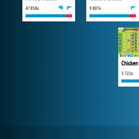
47 858x
9 807x
3 722x