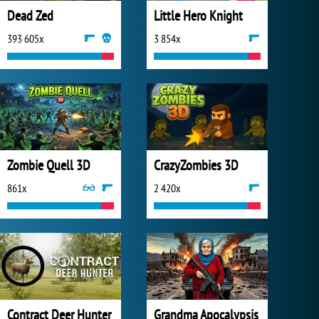
Dead Zed
Little Hero Knight
393 605x
3 854x
Zombie Quell 3D
CrazyZombies 3D
861x
2 420x
Contract Deer Hunter
Grandma Apocalypsis