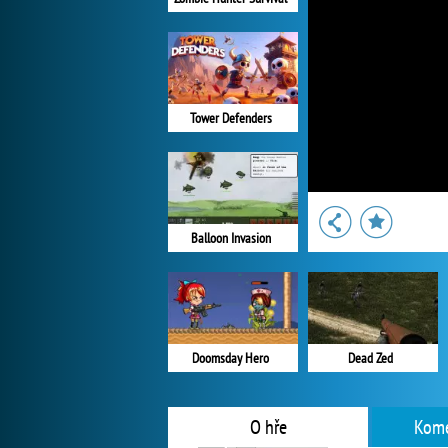
Tower Defenders
Balloon Invasion
Doomsday Hero
Dead Zed
O hře
Kome