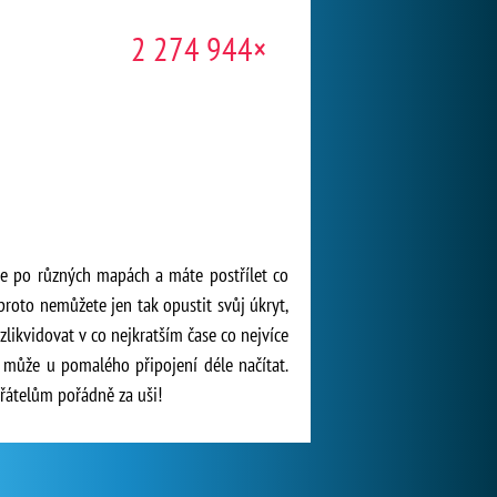
2 274 944×
íte po různých mapách a máte postřílet co
 proto nemůžete jen tak opustit svůj úkryt,
zlikvidovat v co nejkratším čase co nejvíce
 může u pomalého připojení déle načítat.
řátelům pořádně za uši!