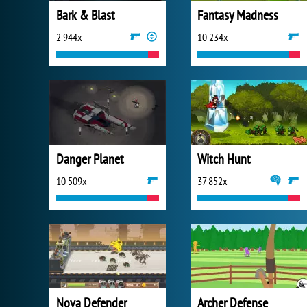
Bark & Blast
Fantasy Madness
2 944x
10 234x
Danger Planet
Witch Hunt
10 509x
37 852x
Nova Defender
Archer Defense