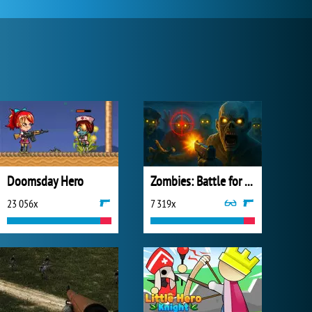
Doomsday Hero
Zombies: Battle for Survival
23 056x
7 319x