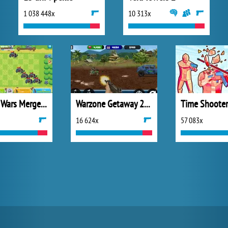
1 038 448x
10 313x
Chicken Wars Merge Connect
Warzone Getaway 2020
Time Shooter
16 624x
57 083x