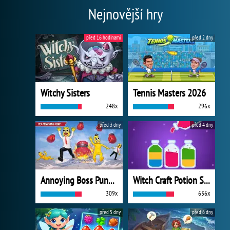
Nejnovější hry
před 16 hodinami
před 2 dny
Witchy Sisters
Tennis Masters 2026
248x
296x
před 3 dny
před 4 dny
Annoying Boss Punch Game
Witch Craft Potion Sort
309x
636x
před 5 dny
před 6 dny