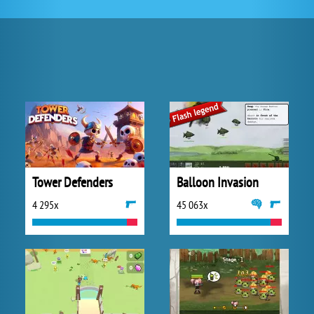
Tower Defenders
Balloon Invasion
4 295x
45 063x