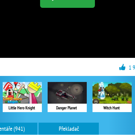
1 
Little Hero Knight
Danger Planet
Witch Hunt
ntáře (941)
Překladač