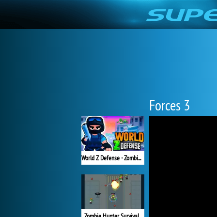
Forces 3
World Z Defense - Zombie Defense
Zombie Hunter Survival