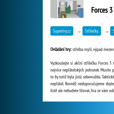
Forces 3
Superhry.cz
→
Střílečky
→
Ovládání hry:
střelba myší, výpad meze
Vyzkoušejte si akční střílečku Forces 
nejvíce nepřátelských jednotek. Musíte p
to by totiž byla jistá sebevražda. Taktic
nepřátel. Rovněž nedoporučujeme zbyteč
Jistě ale nebudete litovat, hra se vám 