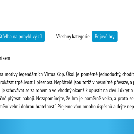
Střelba na pohyblivý cíl
Všechny kategorie:
Bojové hry
rníkem
3 na motivy legendárních Virtua Cop. Úkol je poměrně jednoduchý, chod
rokázat trpělivost i přesnost. Nepřátelé jsou totiž v nesmírné převaze, a
ké je schovávat se za rohem a ve vhodný okamžik opustit na chvíli úkryt a 
ně plýtvat náboji. Nezapomínejte, že hra je poměrně velká, a proto se
odmění velmi dobrou hratelností. Přejeme vám mnoho úspěchů a dejte nep