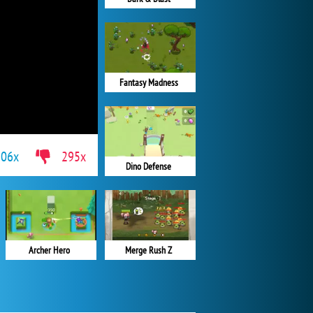
Fantasy Madness
906x
295x
Dino Defense
Archer Hero
Merge Rush Z