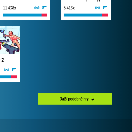
11 438x
6 413x
 2
Další podobné hry