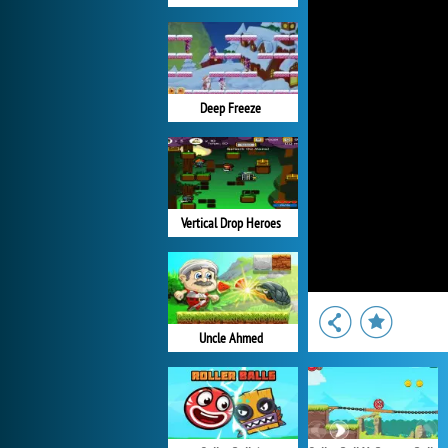
Deep Freeze
Vertical Drop Heroes
Uncle Ahmed