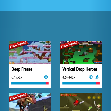
Deep Freeze
Vertical Drop Heroes
67 531x
424 441x