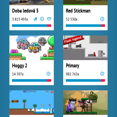
Doba ledová 3
Red Stickman
3 813 493x
32 530x
Hoggy 2
Primary
14 397x
982 763x