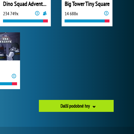
Dino Squad Adventure
Big Tower Tiny Square
234 749x
14 688x
Další podobné hry