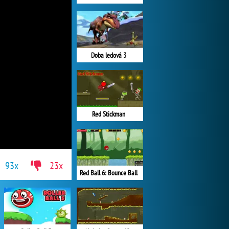
Doba ledová 3
Red Stickman
93x
23x
Red Ball 6: Bounce Ball