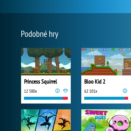
Podobné hry
Princess Squirrel
Bloo Kid 2
12 580x
62 101x