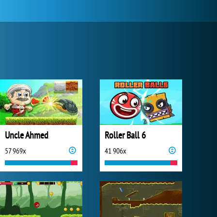
Uncle Ahmed
Roller Ball 6
57 969x
41 906x