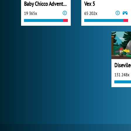
Baby Chicco Adventures
Vex 5
19 365x
65 202x
131 248x