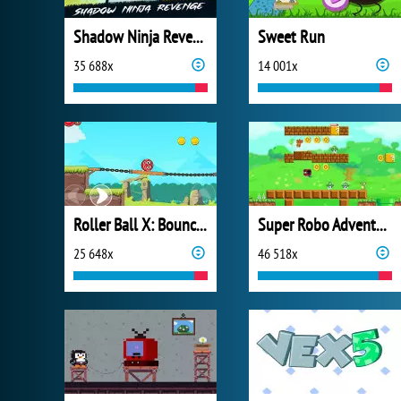
Shadow Ninja Revenge
Sweet Run
35 688x
14 001x
Roller Ball X: Bounce Ball
Super Robo Adventure
25 648x
46 518x