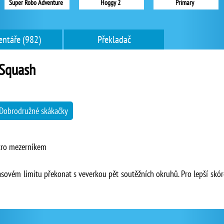
Super Robo Adventure
Hoggy 2
Primary
ntáře (982)
Překladač
 Squash
Dobrodružné skákačky
tro mezerníkem
ovém limitu překonat s veverkou pět soutěžních okruhů. Pro lepší skóre 