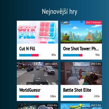
Nejnovější hry
před 3 hodinami
Cut N Fill
One Shot Tower: Physics Destroyer
89x
94x
před 1 dnem
před 3 dny
WorldGuessr
Battle Shot Elite
186x
243x
před 4 dny
před 5 dny