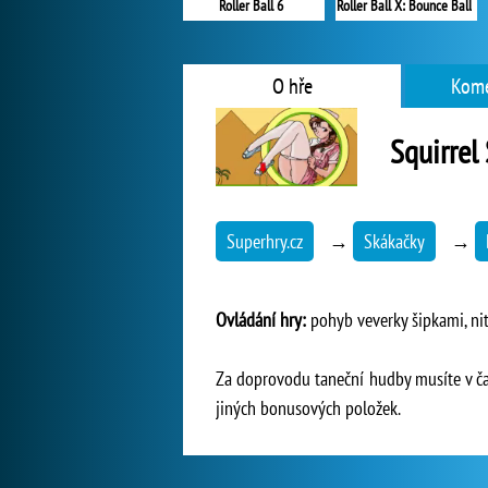
Roller Ball 6
Roller Ball X: Bounce Ball
O hře
Kome
Squirrel
Superhry.cz
→
Skákačky
→
Ovládání hry:
pohyb veverky šipkami, ni
Za doprovodu taneční hudby musíte v čas
jiných bonusových položek.