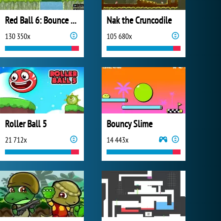
Red Ball 6: Bounce Ball
Nak the Cruncodile
130 350x
105 680x
Roller Ball 5
Bouncy Slime
21 712x
14 443x