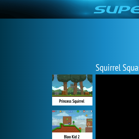
Squirrel Squa
Princess Squirrel
Bloo Kid 2