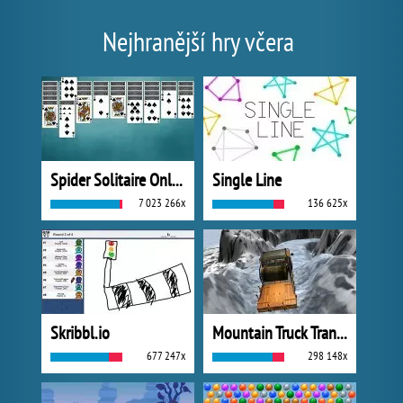
Nejhranější hry včera
Spider Solitaire Online
Single Line
7 023 266x
136 625x
Skribbl.io
Mountain Truck Transport
677 247x
298 148x