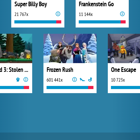
Super Billy Boy
Frankenstein Go
21 767x
11 144x
Diseviled 3: Stolen Kingdom
Frozen Rush
One Escape
601 441x
10 723x