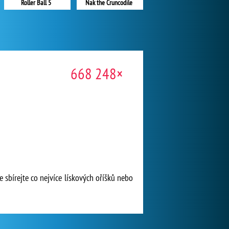
Roller Ball 5
Nak the Cruncodile
668 248×
sbírejte co nejvíce lískových oříšků nebo