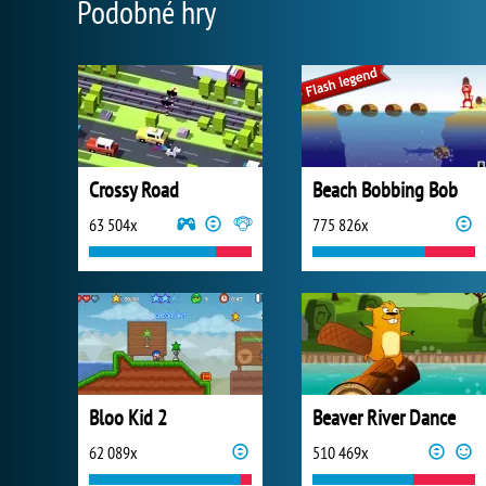
Podobné hry
Crossy Road
Beach Bobbing Bob
63 504x
775 826x
Bloo Kid 2
Beaver River Dance
62 089x
510 469x