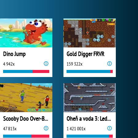
Dino Jump
Gold Digger FRVR
4 942x
159 322x
Scooby Doo Over-Board
Oheň a voda 3: Ledový chrám
47 813x
1 421 001x