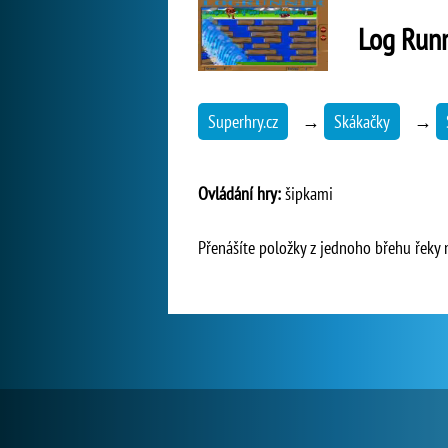
Log Run
Superhry.cz
→
Skákačky
→
Ovládání hry:
šipkami
Přenášíte položky z jednoho břehu řeky 