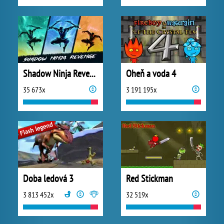
Shadow Ninja Revenge
Oheň a voda 4
35 673x
3 191 195x
Doba ledová 3
Red Stickman
3 813 452x
32 519x