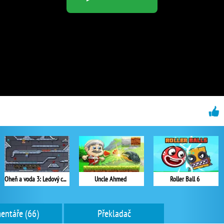
Oheň a voda 3: Ledový chrám
Uncle Ahmed
Roller Ball 6
entáře (66)
Překladač