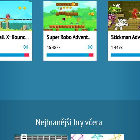
Roller Ball X: Bounce Ball
Super Robo Adventure
Stickman Adv
46 482x
1 449x
Nejhranější hry včera