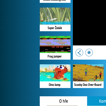
Super Žabák
Frog jumper
Dino Jump
Scooby Doo Over-Board
O hře
Kom