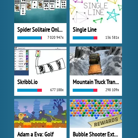
Spider Solitaire Online
Single Line
7 020 947x
136 581x
Skribbl.io
Mountain Truck Transport
677 188x
298 109x
Adam a Eva: Golf
Bubble Shooter Extreme