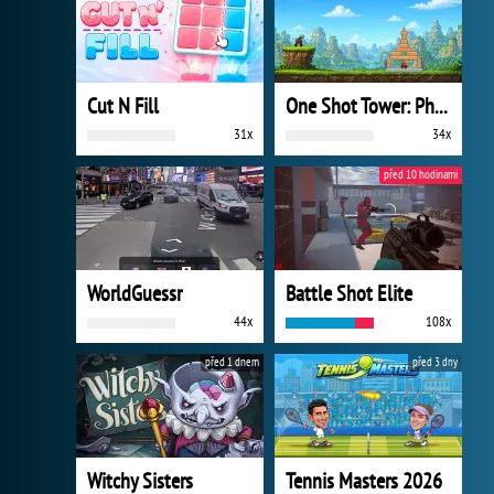
Cut N Fill
One Shot Tower: Physics Destroyer
31x
34x
před 10 hodinami
WorldGuessr
Battle Shot Elite
44x
108x
před 1 dnem
před 3 dny
Witchy Sisters
Tennis Masters 2026