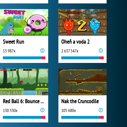
Sweet Run
Oheň a voda 2
13 987x
2 637 547x
Red Ball 6: Bounce Ball
Nak the Cruncodile
130 330x
105 680x