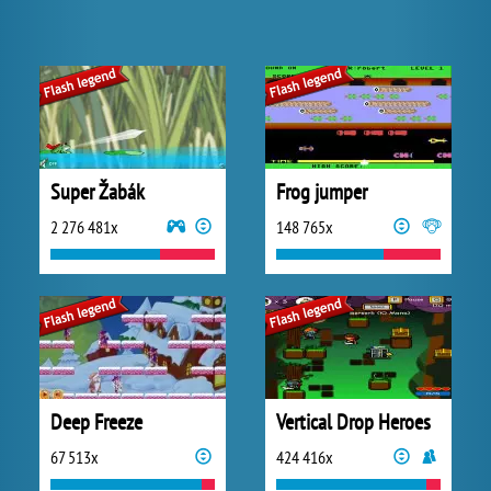
Super Žabák
Frog jumper
2 276 481x
148 765x
Deep Freeze
Vertical Drop Heroes
67 513x
424 416x