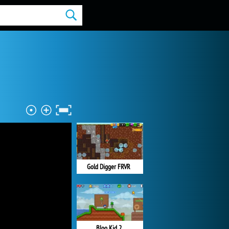
Gold Digger FRVR
Bloo Kid 2