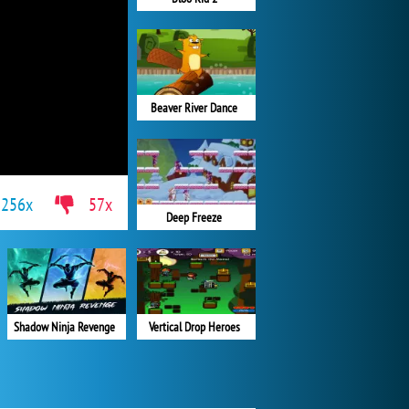
Beaver River Dance
256x
57x
Deep Freeze
Shadow Ninja Revenge
Vertical Drop Heroes