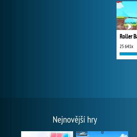
25 641x
Nejnovější hry