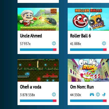
Uncle Ahmed
Roller Ball 6
57 937x
41 888x
Oheň a voda
Om Nom: Run
3 878 558x
44 350x