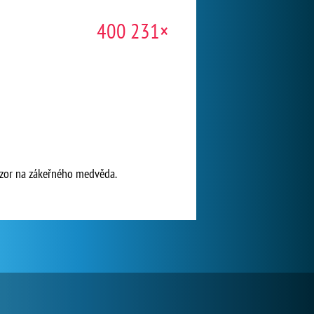
400 231×
pozor na zákeřného medvěda.