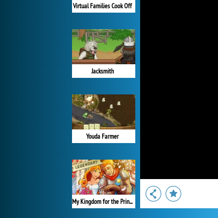
Virtual Families Cook Off
Jacksmith
Youda Farmer
My Kingdom for the Princess Plná verze