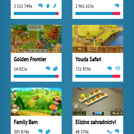
2 321 749x
2 961 615x
Golden Frontier
Youda Safari
14 021x
721 859x
Family Barn
Elizino zahradnictví
305 874x
48 370x