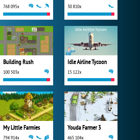
768 095x
30 810x
Building Rush
Idle Airline Tycoon
100 503x
15 122x
My Little Farmies
Youda Farmer 3
794 914x
465 104x