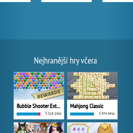
Nejhranější hry včera
Bubble Shooter Extreme
Mahjong Classic
5 524 143x
3 974 441x