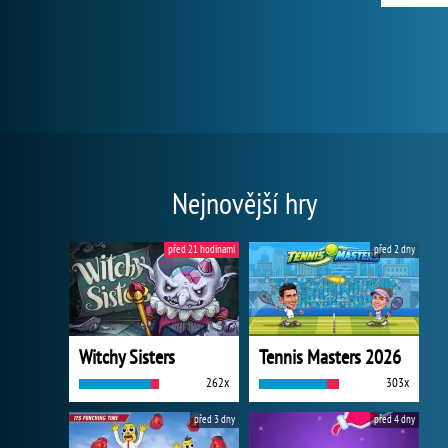
Nejnovější hry
před 21 hodinami
před 2 dny
Witchy Sisters
Tennis Masters 2026
262x
303x
před 3 dny
před 4 dny