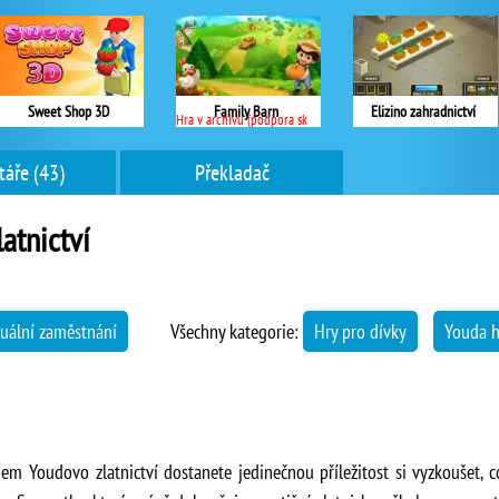
Sweet Shop 3D
Family Barn
Elizino zahradnictví
Hra v archivu (podpora skončila)
áře (43)
Překladač
atnictví
tuální zaměstnání
Všechny kategorie:
Hry pro dívky
Youda h
em Youdovo zlatnictví dostanete jedinečnou příležitost si vyzkoušet,