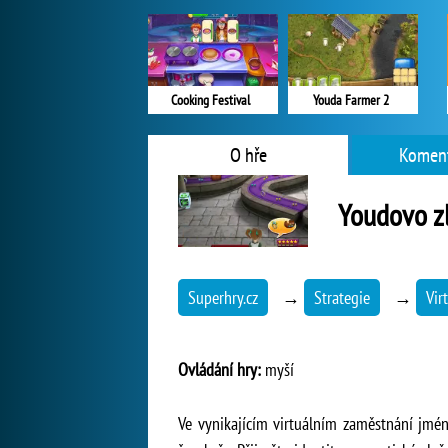
Cooking Festival
Youda Farmer 2
O hře
Koment
Youdovo zl
Superhry.cz
→
Strategie
→
Vir
Ovládání hry:
myší
Ve vynikajícím virtuálním zaměstnání jmén