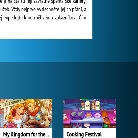
jí na startu její závratné šperkařské kariéry.
užeb. Vždy nejprve vyslechněte jejich přání, a
ej expedujte k netrpělivému zákazníkovi. Čím
My Kingdom for the Princess Plná verze
Cooking Festival