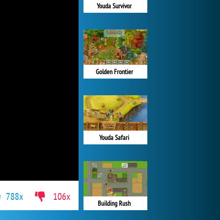
Youda Survivor
Golden Frontier
Youda Safari
788x
106x
Building Rush