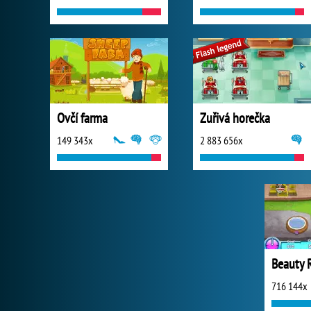
Ovčí farma
Zuřivá horečka
149 343x
2 883 656x
Beauty 
716 144x