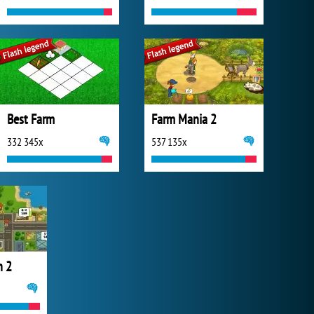
Best Farm
Farm Mania 2
332 345x
537 135x
h 2