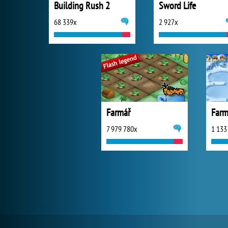
Building Rush 2
Sword Life
68 339x
2 927x
Farmář
Farm
7 979 780x
1 133