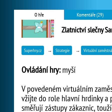
O hře
Komentáře (29)
Zlatnictví slečny S
Superhry.cz
→
Strategie
→
Virtuální zaměstn
Ovládání hry:
myší
V povedeném virtuálním zaměst
vžijte do role hlavní hrdinky a
směřují zástupy zákaznic, touž