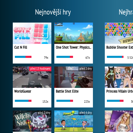
Nejnovější hry
Nejhr
Cut N Fill
One Shot Tower: Physics Destroyer
Bubble Shooter Ex
79x
67x
5 52
před 13 hodinami
před 2 dny
WorldGuessr
Battle Shot Elite
152x
223x
3
před 3 dny
před 4 dny