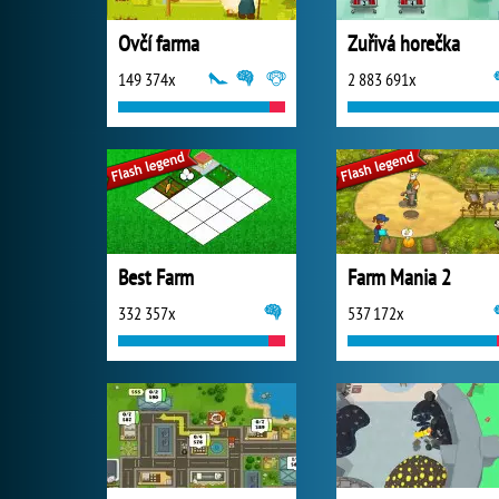
Ovčí farma
Zuřivá horečka
149 374x
2 883 691x
Best Farm
Farm Mania 2
332 357x
537 172x