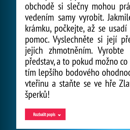
obchodě si slečny mohou pr
vedením samy vyrobit. Jakmil
krámku, počkejte, až se usadí 
pomoc. Vyslechněte si její p
jejich zhmotněním. Vyrobte
představ, a to pokud možno co n
tím lepšího bodového ohodnoce
vteřinu a staňte se ve hře Zla
šperků!
Rozbalit popis