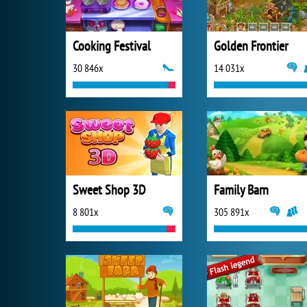
Cooking Festival
Golden Frontier
30 846x
14 031x
Sweet Shop 3D
Family Barn
8 801x
305 891x