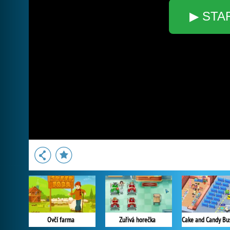
▶ STA
Ovčí farma
Zuřivá horečka