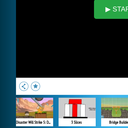
▶ STA
Disaster Will Strike 5: Defender
3 Slices
Bridge Builde