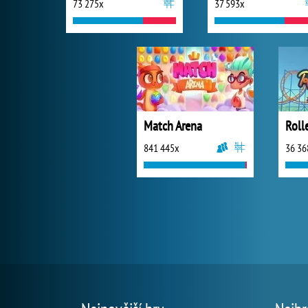
73 275x
37 593x
Match Arena
841 445x
36 36