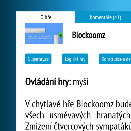
O hře
Komentáře (41)
Blockoomz
Superhry.cz
→
Logické hry
→
Konstrukce a de
Ovládání hry:
myší
V chytlavé hře Blockoomz bude
všech usměvavých hranatých 
Zmizení čtvercových sympaťáků 