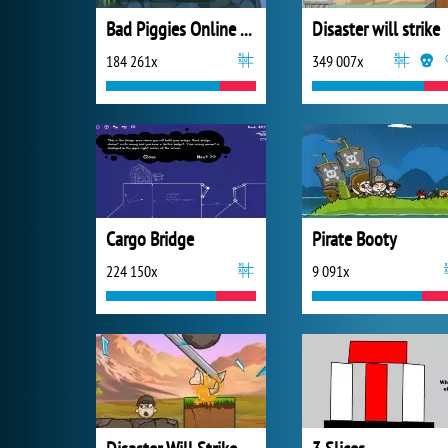
Bad Piggies Online 2018
Disaster will strike
184 261x
349 007x
Cargo Bridge
Pirate Booty
224 150x
9 091x