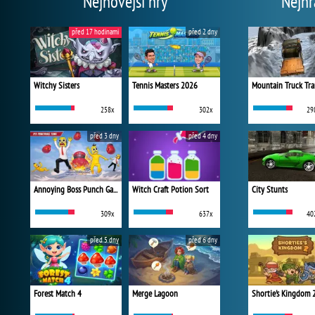
Nejnovější hry
Nejhr
před 17 hodinami
před 2 dny
Witchy Sisters
Tennis Masters 2026
Mountain Truck Tra
258x
302x
29
před 3 dny
před 4 dny
Annoying Boss Punch Game
Witch Craft Potion Sort
City Stunts
309x
637x
40
před 5 dny
před 6 dny
Forest Match 4
Merge Lagoon
Shortie's Kingdom 