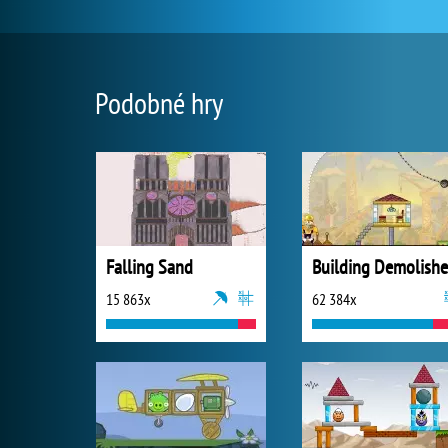
Podobné hry
Falling Sand
Building Demolishe
15 863x
62 384x