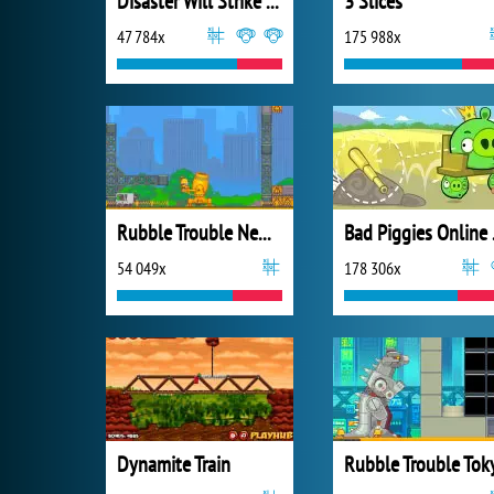
Disaster Will Strike 5: Defender
3 Slices
47 784x
175 988x
Rubble Trouble New York
Bad
54 049x
178 306x
Dynamite Train
Rubble Trouble Tok