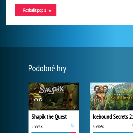
Rozbalit popis
Podobné hry
Shapik the Quest
5 993x
3 989x