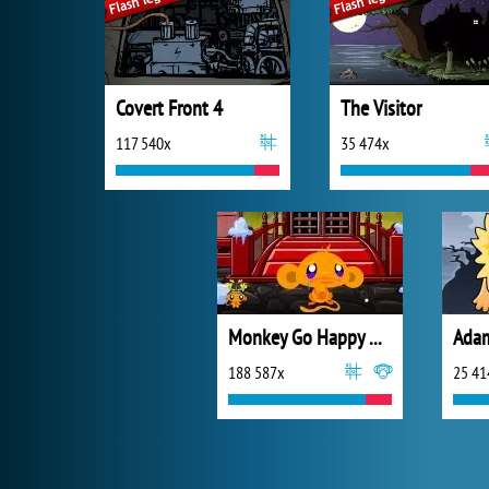
Covert Front 4
The Visitor
117 540x
35 474x
Monkey Go Happy Ninjas 3
Adam
188 587x
25 41