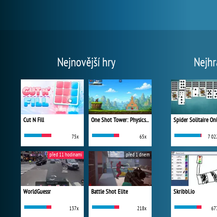
Nejnovější hry
Nejhr
Cut N Fill
One Shot Tower: Physics Destroyer
Spider Solitaire On
75x
65x
7 02
před 11 hodinami
před 1 dnem
WorldGuessr
Battle Shot Elite
Skribbl.io
137x
218x
67