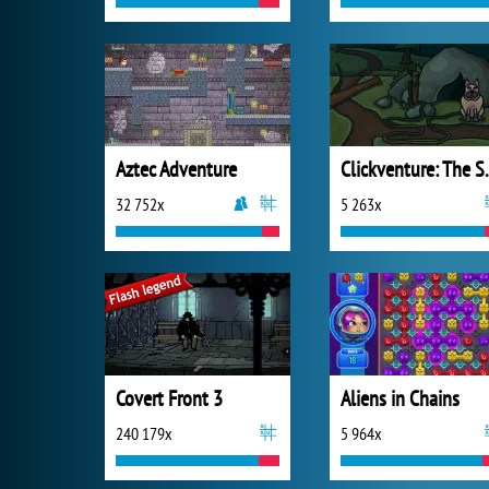
Aztec Adventure
Clickventu
32 752x
5 263x
Covert Front 3
Aliens in Chains
240 179x
5 964x