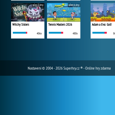
před 3 dny
před 4 dny
Witchy Sisters
Tennis Masters 2026
Adam a Eva: Golf
406x
480x
8
Nastavení
© 2004 - 2026 Superhry.cz ® - Online hry zdarma