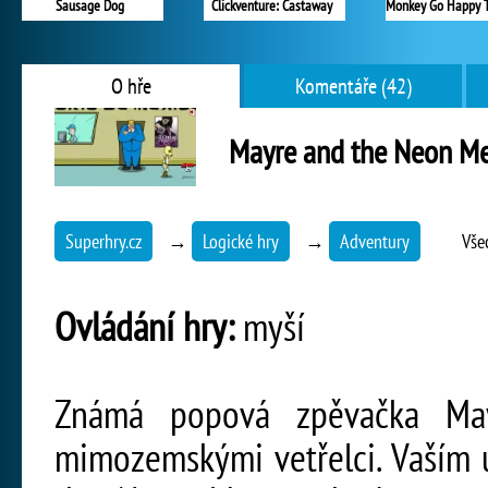
Sausage Dog
Clickventure: Castaway
O hře
Komentáře (42)
Mayre and the Neon M
Superhry.cz
→
Logické hry
→
Adventury
Vše
Ovládání hry:
myší
Známá popová zpěvačka May
mimozemskými vetřelci. Vaším 