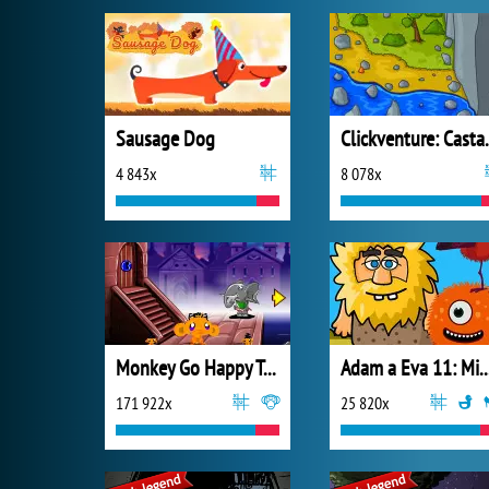
Sausage Dog
Clickve
4 843x
8 078x
Monkey Go Happy Talisman
Adam a Eva 11: Mimoz
171 922x
25 820x