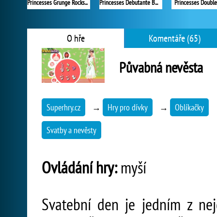
Princesses Grunge Rockstars
Princesses Debutante Ball
Princesses Double
O hře
Komentáře (65)
Půvabná nevěsta
Superhry.cz
→
Hry pro dívky
→
Oblíkačky
Svatby a nevěsty
Ovládání hry:
myší
Svatební den je jedním z nej