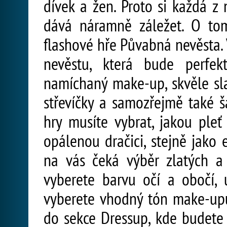
dívek a žen. Proto si každá z 
dává náramně záležet. O to
flashové hře Půvabná nevěsta.
nevěstu, která bude perfek
namíchaný make-up, skvěle sl
střevíčky a samozřejmě také 
hry musíte vybrat, jakou ple
opálenou dračici, stejně jako 
na vás čeká výběr zlatých a 
vyberete barvu očí a obočí, 
vyberete vhodný tón make-upu 
do sekce Dressup, kde budete 