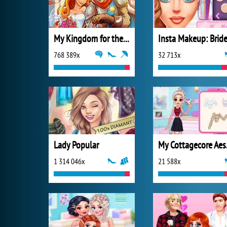
My Kingdom for the Princess Plná verze
Insta Makeup: Brid
768 389x
32 713x
Lady Popular
My C
1 314 046x
21 588x