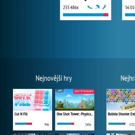
233 486x
56 01
Nejnovější hry
Nejhr
před 8 hodinami
Cut N Fill
One Shot Tower: Physics Destroyer
Bubble Shooter Ex
94x
145x
5 52