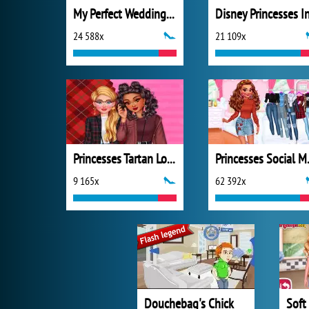
My Perfect Wedding Planner
24 588x
21 109x
Princesses Tartan Love
Princes
9 165x
62 392x
Douchebag's Chick