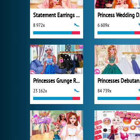
Statement Earrings Makeover
Pri
8 972x
6 609x
Princesses Grunge Rockstars
Prin
23 162x
84 739x