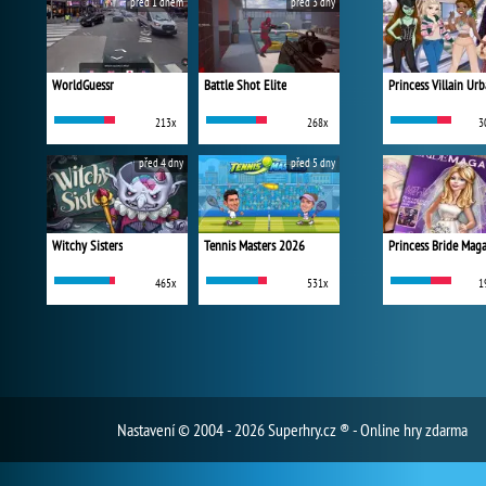
před 1 dnem
před 3 dny
WorldGuessr
Battle Shot Elite
213x
268x
3
před 4 dny
před 5 dny
Witchy Sisters
Tennis Masters 2026
Princess Bride Mag
465x
531x
1
Nastavení
© 2004 - 2026 Superhry.cz ® - Online hry zdarma