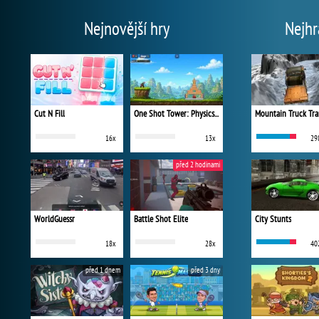
Nejnovější hry
Nejhr
Cut N Fill
One Shot Tower: Physics Destroyer
Mountain Truck Tra
16x
13x
29
před 2 hodinami
WorldGuessr
Battle Shot Elite
City Stunts
18x
28x
40
před 1 dnem
před 3 dny