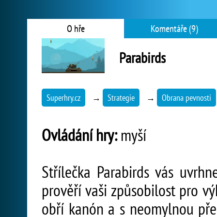
O hře
Komentáře (9)
Parabirds
Superhry.cz
→
Strategie
→
Obrana pevnosti
Ovládání hry:
myší
Střílečka Parabirds vás uvrhn
prověří vaši způsobilost pro v
obří kanón a s neomylnou pře