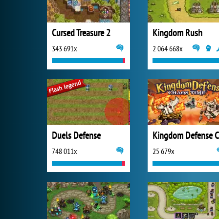
Cursed Treasure 2
Kingdom Rush
343 691x
2 064 668x
Duels Defense
748 011x
25 679x