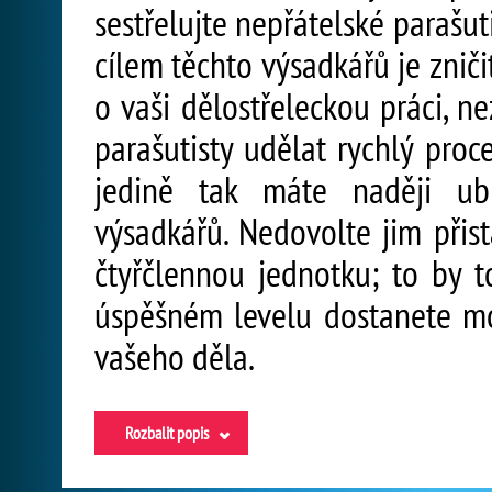
sestřelujte nepřátelské parašuti
cílem těchto výsadkářů je zniči
o vaši dělostřeleckou práci, n
parašutisty udělat rychlý proc
jedině tak máte naději ubr
výsadkářů. Nedovolte jim přist
čtyřčlennou jednotku; to by 
úspěšném levelu dostanete mo
vašeho děla.
Rozbalit popis