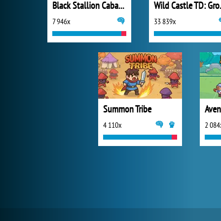
Black Stallion Cabaret
Wild C
7 946x
33 839x
Summon Tribe
Aven
4 110x
2 084