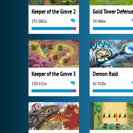
Keeper of the Grove 2
Gold Tower Defens
255 081x
59 486x
Keeper of the Grove 3
Demon Raid
230 632x
42 910x