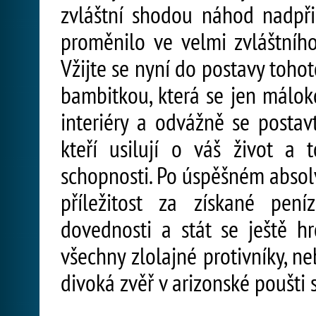
zvláštní shodou náhod nadpřir
proměnilo ve velmi zvláštního
Vžijte se nyní do postavy toho
bambitkou, která se jen málokd
interiéry a odvážně se postav
kteří usilují o váš život a t
schopnosti. Po úspěšném absol
příležitost za získané pen
dovednosti a stát se ještě h
všechny zlolajné protivníky, n
divoká zvěř v arizonské poušti 