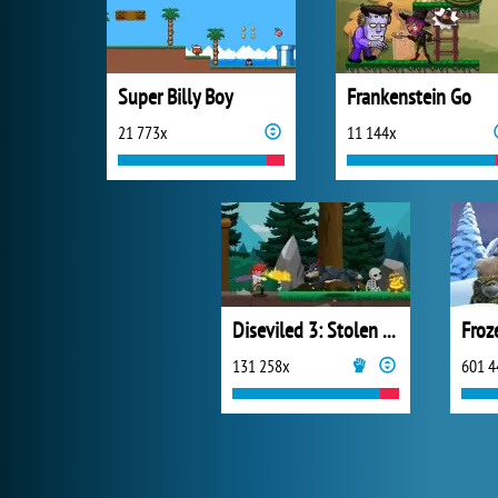
Super Billy Boy
Frankenstein Go
21 773x
11 144x
Diseviled 3: Stolen Kingdom
Froz
131 258x
601 4