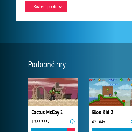
Rozbalit popis
Podobné hry
Cactus McCoy 2
Bloo Kid 2
1 268 785x
62 104x