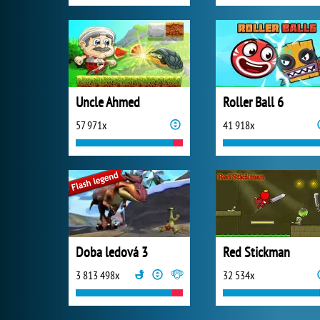
Uncle Ahmed
Roller Ball 6
57 971x
41 918x
Doba ledová 3
Red Stickman
3 813 498x
32 534x