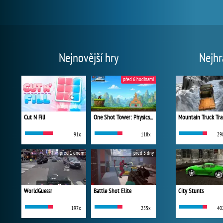
Nejnovější hry
Nejhr
před 6 hodinami
Cut N Fill
One Shot Tower: Physics Destroyer
Mountain Truck Tra
91x
118x
29
před 1 dnem
před 3 dny
WorldGuessr
Battle Shot Elite
City Stunts
197x
255x
40