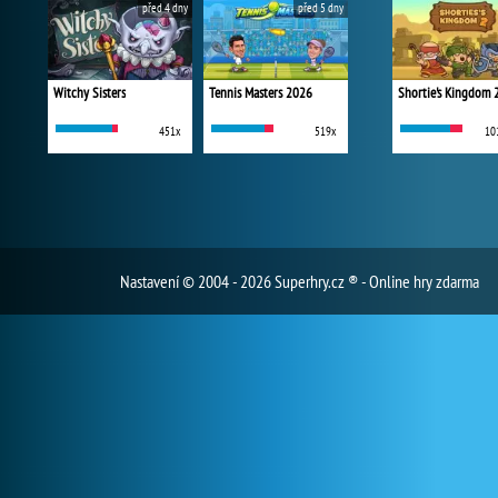
před 4 dny
před 5 dny
Witchy Sisters
Tennis Masters 2026
Shortie's Kingdom 
451x
519x
10
Nastavení
© 2004 - 2026 Superhry.cz ® - Online hry zdarma