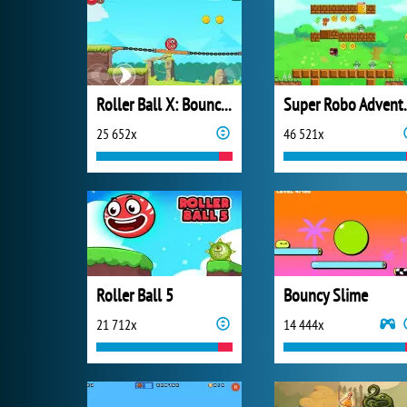
Roller Ball X: Bounce Ball
Super 
25 652x
46 521x
Roller Ball 5
Bouncy Slime
21 712x
14 444x