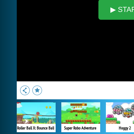
▶ STA
Roller Ball X: Bounce Ball
Super Robo Adventure
Hoggy 2