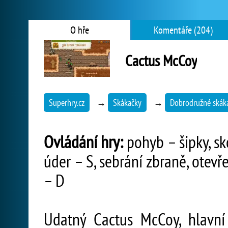
O hře
Komentáře (204)
Cactus McCoy
Superhry.cz
→
Skákačky
→
Dobrodružné skák
Ovládání hry:
pohyb – šipky, sk
úder – S, sebrání zbraně, otevř
– D
Udatný Cactus McCoy, hlavní 