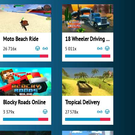
Moto Beach Ride
18 Wheeler Driving Sim
26 716x
5 011x
Blocky Roads Online
Tropical Delivery
3 379x
27 578x