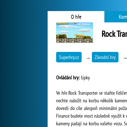
O hře
Kom
Rock Tra
Superhry.cz
→
Závodní hry
Ovládání hry:
šipky
Ve hře Rock Transporter se staňte řidič
nechte naložit na korbu několik kamenů 
dovezli do cíle alespoň minimální poža
Finance budete moct následně využít k v
kameny padají na korbu vašeho vozu. Sn