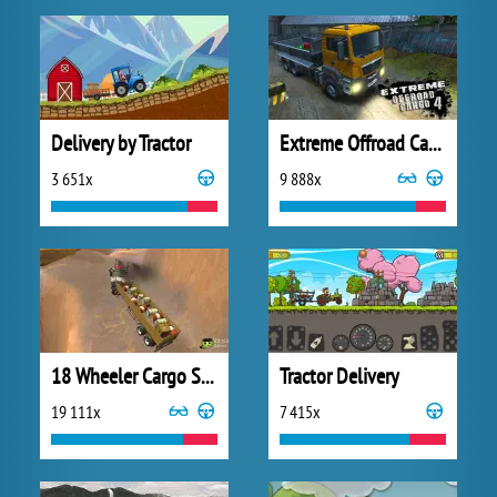
Delivery by Tractor
Extreme Offroad Cargo 4
3 651x
9 888x
18 Wheeler Cargo Simulator
Tractor Delivery
19 111x
7 415x