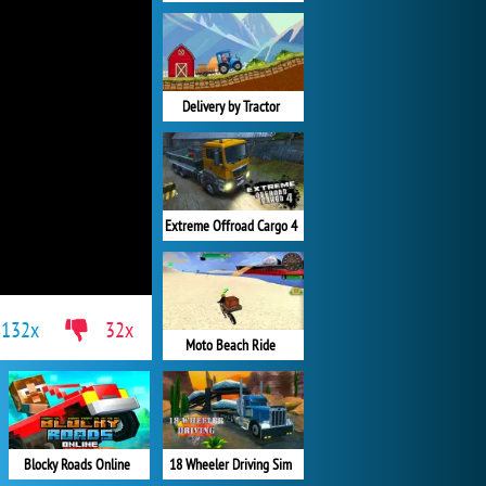
Delivery by Tractor
Extreme Offroad Cargo 4
132x
32x
Moto Beach Ride
Blocky Roads Online
18 Wheeler Driving Sim