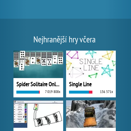
Nejhranější hry včera
Spider Solitaire Online
Single Line
7 019 808x
136 571x