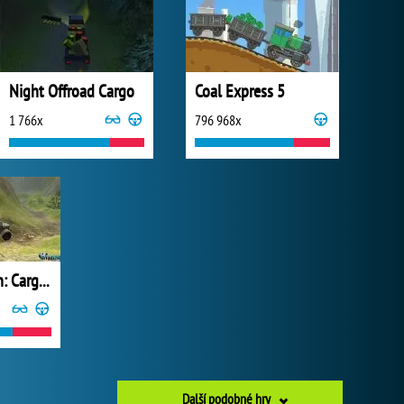
Night Offroad Cargo
Coal Express 5
1 766x
796 968x
Off-Road Rain: Cargo Simulator
Další podobné hry