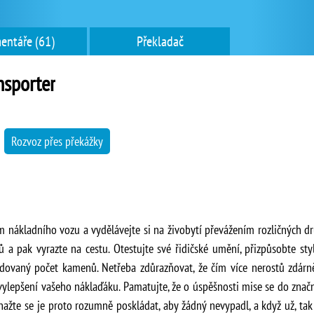
entáře (61)
Překladač
nsporter
→
Rozvoz přes překážky
em nákladního vozu a vydělávejte si na živobytí převážením rozličných d
a pak vyrazte na cestu. Otestujte své řidičské umění, přizpůsobte styl j
dovaný počet kamenů. Netřeba zdůrazňovat, že čím více nerostů zdárně 
ylepšení vašeho náklaďáku. Pamatujte, že o úspěšnosti mise se do značné
ažte se je proto rozumně poskládat, aby žádný nevypadl, a když už, ta