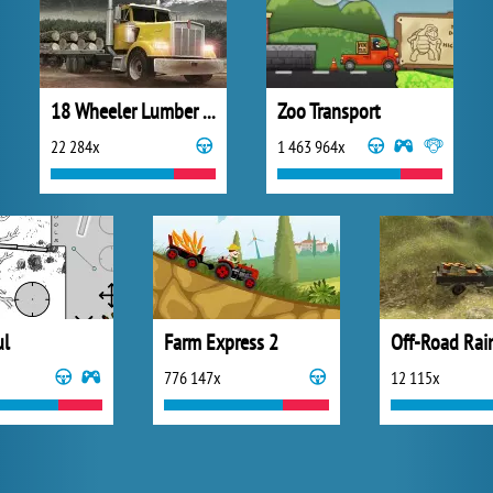
18 Wheeler Lumber Cargo
Zoo Transport
22 284x
1 463 964x
ul
Farm Express 2
776 147x
12 115x