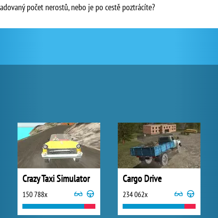
adovaný počet nerostů, nebo je po cestě poztrácíte?
Crazy Taxi Simulator
Cargo Drive
150 788x
234 062x