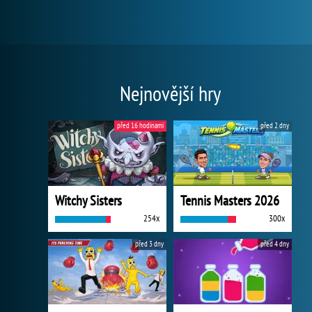
Nejnovější hry
před 16 hodinami
před 2 dny
Witchy Sisters
Tennis Masters 2026
254x
300x
před 3 dny
před 4 dny