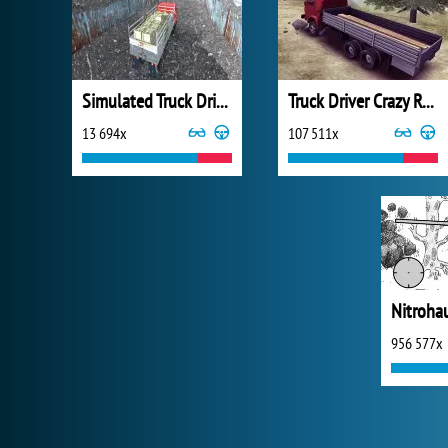
Simulated Truck Driving
Truck Driver Crazy Road
13 694x
107 511x
Nitroha
956 577x