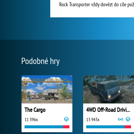
Rock Transporter vždy dovézt do cíle pož
Podobné hry
The Cargo
4WD Off-Road Driving Sim
11 396x
13 943x