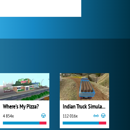
Where's My Pizza?
Indian Truck Simulator 3D
4 854x
112 016x