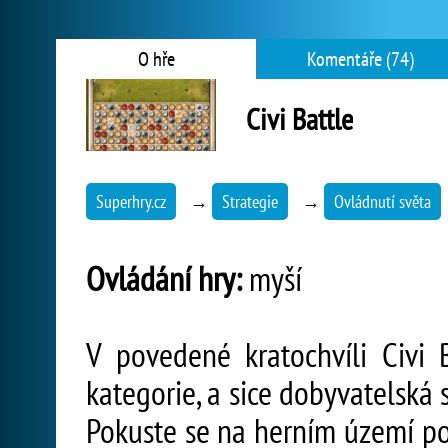
O hře
Komentáře (74)
Civi Battle
Superhry.cz
→
Strategie
→
Ovládnutí světa
Ovládání hry:
myší
V povedené kratochvíli Civi 
kategorie, a sice dobyvatelská 
Pokuste se na herním území po