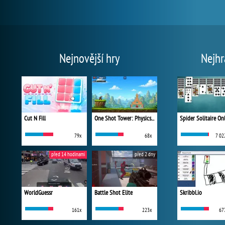
Nejnovější hry
Nejhr
Cut N Fill
One Shot Tower: Physics Destroyer
Spider Solitaire On
79x
68x
7 02
před 14 hodinami
před 2 dny
WorldGuessr
Battle Shot Elite
Skribbl.io
161x
223x
67