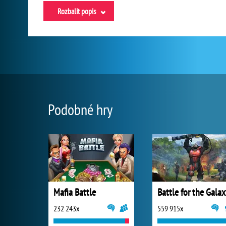
Rozbalit popis
Podobné hry
Mafia Battle
Battle for the Gala
232 243x
559 915x