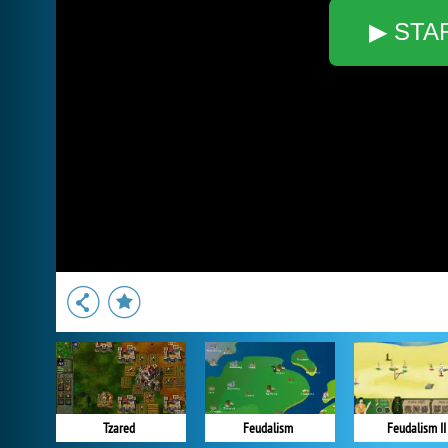
▶ STA
Tzared
Feudalism
Feudalism II