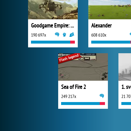
Goodgame Empire: World War 3
Alexander
190 697x
608 610x
Sea of Fire 2
249 217x
21 70