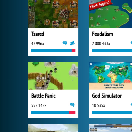
Tzared
Feudalism
47 996x
2 000 433x
Battle Panic
God Simulator
558 148x
10 535x