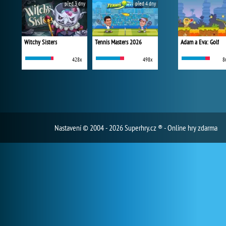
před 3 dny
před 4 dny
Witchy Sisters
Tennis Masters 2026
Adam a Eva: Golf
428x
498x
8
Nastavení
© 2004 - 2026 Superhry.cz ® - Online hry zdarma