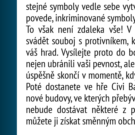
stejné symboly vedle sebe vytv
povede, inkriminované symboly
To však není zdaleka vše! V
svádět souboj s protivníkem, 
váš hrad. Vysílejte proto do b
nejen ubránili vaši pevnost, ale
úspěšně skončí v momentě, kdy
Poté dostanete ve hře Civi Ba
nové budovy, ve kterých přebýv
nebude dostávat některé z p
můžete ji získat směnným obc