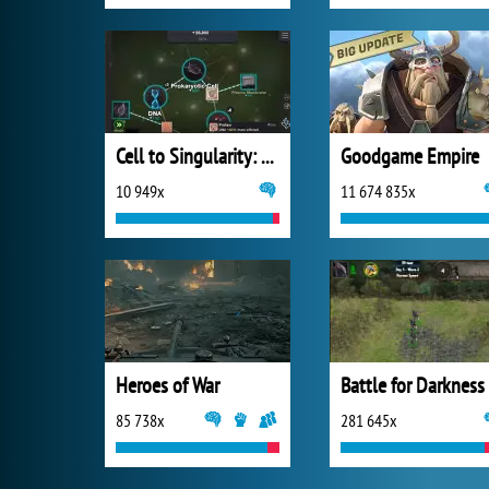
Cell to Singularity: Evolution
Goodgame Empire
10 949x
11 674 835x
Heroes of War
Battle for Darkness
85 738x
281 645x