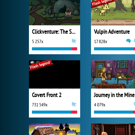
Clickventure: The Secret Beneath
Vulpin Adventure
5 257x
17 828x
Covert Front 2
Journey in the Mine
731 549x
4 079x