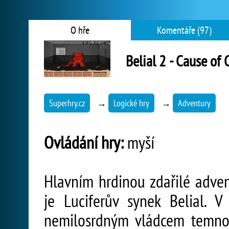
O hře
Komentáře (97)
Belial 2 - Cause of
Superhry.cz
→
Logické hry
→
Adventury
Ovládání hry:
myší
Hlavním hrdinou zdařilé adve
je Luciferův synek Belial. 
nemilosrdným vládcem temno