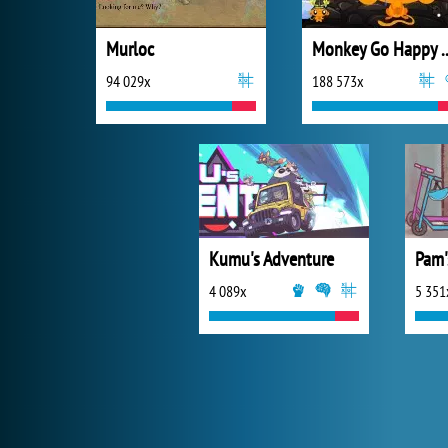
Murloc
Monkey Go Happ
94 029x
188 573x
Kumu's Adventure
4 089x
5 351