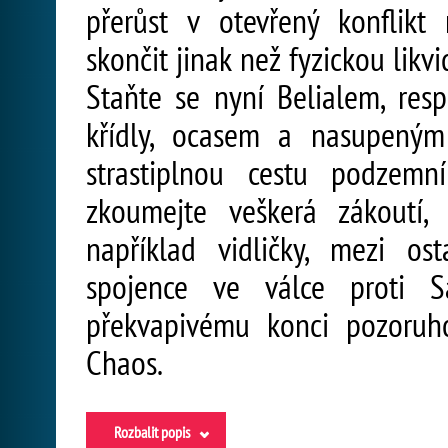
přerůst v otevřený konflikt
skončit jinak než fyzickou likv
Staňte se nyní Belialem, res
křídly, ocasem a nasupeným
strastiplnou cestu podzemn
zkoumejte veškerá zákoutí, 
například vidličky, mezi os
spojence ve válce proti 
překvapivému konci pozoruh
Chaos.
Rozbalit popis