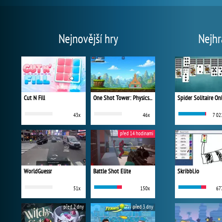
Nejnovější hry
Nejhr
Cut N Fill
One Shot Tower: Physics Destroyer
Spider Solitaire On
43x
46x
7 02
před 14 hodinami
WorldGuessr
Battle Shot Elite
Skribbl.io
51x
150x
67
před 2 dny
před 3 dny