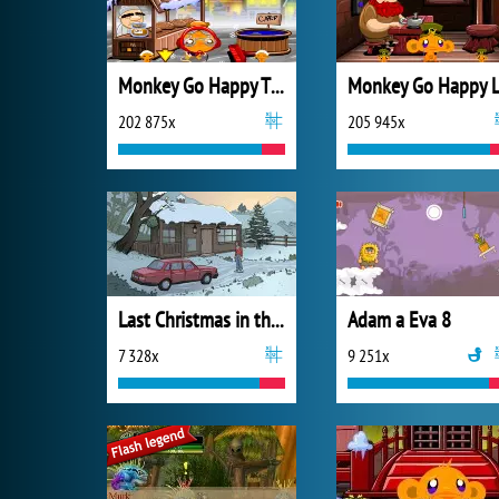
Monkey Go Happy Thanksgiving
202 875x
205 945x
Last Christmas in the Cabin
Adam a Eva 8
7 328x
9 251x