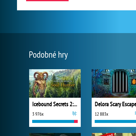
Podobné hry
Icebound Secrets 2: Soul Hunter
3 976x
12 883x