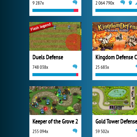
9 287x
2 064 790x
Duels Defense
748 038x
25 683x
Keeper of the Grove 2
Gold Tower Defens
255 094x
59 502x