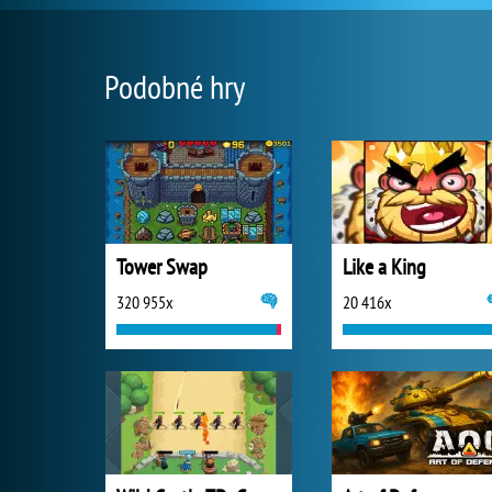
Podobné hry
Tower Swap
Like a King
320 955x
20 416x