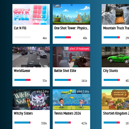
Cut N Fill
One Shot Tower: Physics Destroyer
Mountain Truck Tra
46x
48x
29
před 19 hodinami
WorldGuessr
Battle Shot Elite
City Stunts
53x
161x
40
před 2 dny
před 3 dny
Witchy Sisters
Tennis Masters 2026
Shortie's Kingdom 
358x
423x
10