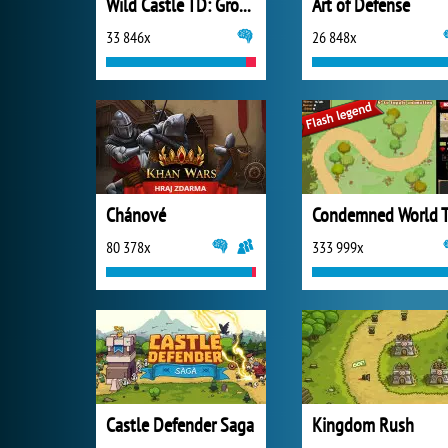
Wild Castle TD: Grow Empire
Art of Defense
33 846x
26 848x
Chánové
Condemned World 
80 378x
333 999x
Castle Defender Saga
Kingdom Rush