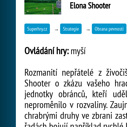
Elona Shooter
Superhry.cz
→
Strategie
→
Obrana pevnosti
Ovládání hry:
myší
Rozmanití nepřátelé z živoči
Shooter o zkázu vašeho hra
jednotky obránců, kteří udě
neproměnilo v rozvaliny. Zaujm
chrabrými druhy ve zbrani zast
řadách bojují například rychlé 