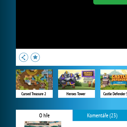
Cursed Treasure 2
Heroes Tower
Castle Defender 
O hře
Komentáře (23)