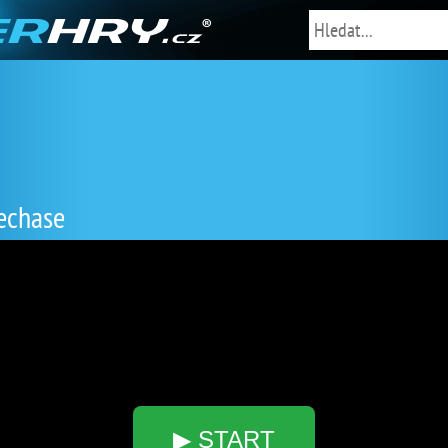
echase
▶ START