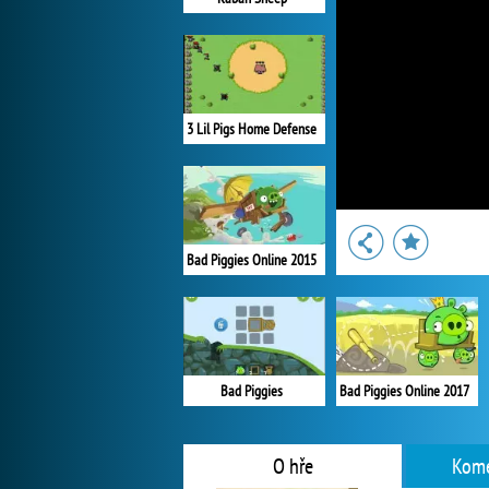
3 Lil Pigs Home Defense
Bad Piggies Online 2015
Bad Piggies
Bad Piggies Online 2017
O hře
Kome