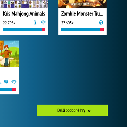
Kris Mahjong Animals
Zombie Monster Truck
22 793x
27 605x
Další podobné hry