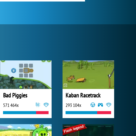
Bad Piggies
Kaban Racetrack
571 464x
293 104x