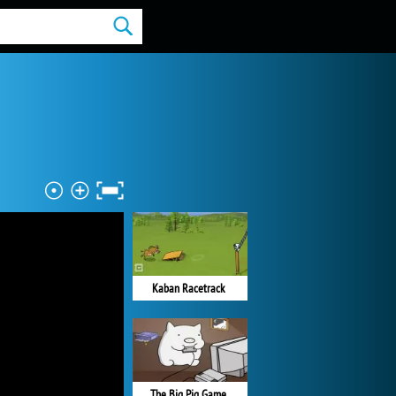
Kaban Racetrack
The Big Pig Game