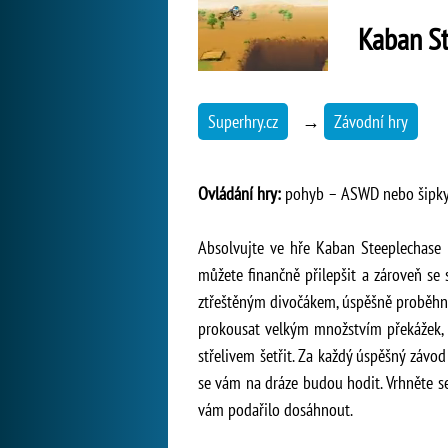
Kaban S
Superhry.cz
→
Závodní hry
Ovládání hry:
pohyb – ASWD nebo šipky, s
Absolvujte ve hře Kaban Steeplechase b
můžete finančně přilepšit a zároveň se
ztřeštěným divočákem, úspěšně proběhnou
prokousat velkým množstvím překážek, k
střelivem šetřit. Za každý úspěšný závo
se vám na dráze budou hodit. Vrhněte s
vám podařilo dosáhnout.