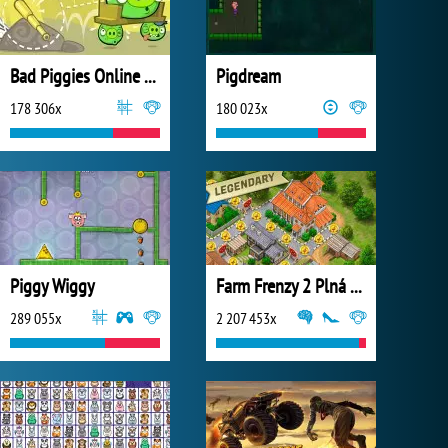
Bad Piggies Online 2017
Pigdream
178 306x
180 023x
Piggy Wiggy
Farm Frenzy 2 Plná Verze
289 055x
2 207 453x