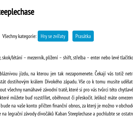
teeplechase
Všechny kategorie:
Hry se zvířaty
Prasátka
kok/létání – mezerník, plížení – shift, střelba – enter nebo levé tlačítk
láznivou jízdu, na kterou jen tak nezapomenete. Čekají vás totiž netra
 stát dostihovým králem Divokého západu. Vše co k tomu musíte udělat
t všechny namáhavé závodní tratě, které si pro vás tvůrci této chytlavé
teré můžete buď rozstřílet, oběhnout či přeskočit. Jelikož máte omeze
d bude na vaše konto přičten finanční obnos, za který je možno v obchod
e na legrační závody divočáků Kaban Steeplechase a pochlubte se ostat