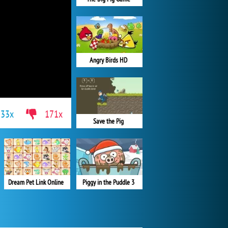
Angry Birds HD
933x
171x
Save the Pig
Dream Pet Link Online
Piggy in the Puddle 3