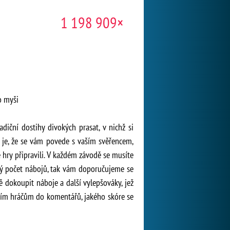
1 198 909×
o myši
diční dostihy divokých prasat, v nichž si
 je, že se vám povede s vaším svěřencem,
 hry připravili. V každém závodě se musíte
ný počet nábojů, tak vám doporučujeme se
ě dokoupit náboje a další vylepšováky, jež
ním hráčům do komentářů, jakého skóre se