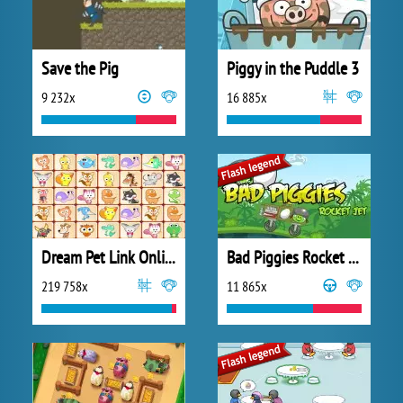
Save the Pig
Piggy in the Puddle 3
9 232x
16 885x
Dream Pet Link Online
Bad Piggies Rocket Jet
219 758x
11 865x