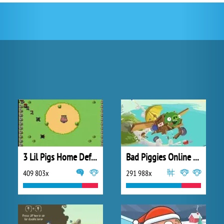
3 Lil Pigs Home Defense
Bad Piggies Online 2015
409 803x
291 988x