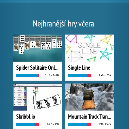
Nejhranější hry včera
Spider Solitaire Online
Single Line
7 023 460x
136 625x
Skribbl.io
Mountain Truck Transport
677 249x
298 152x