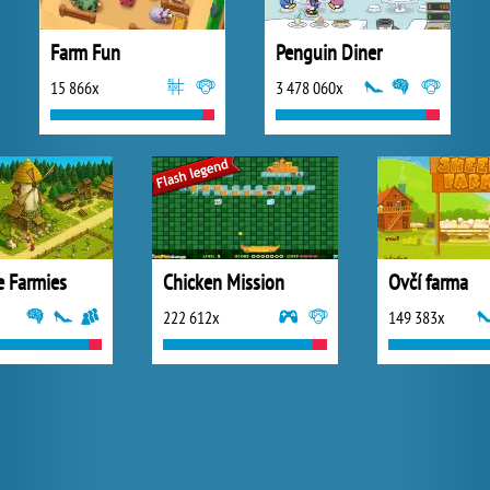
Farm Fun
Penguin Diner
15 866x
3 478 060x
e Farmies
Chicken Mission
Ovčí farma
222 612x
149 383x