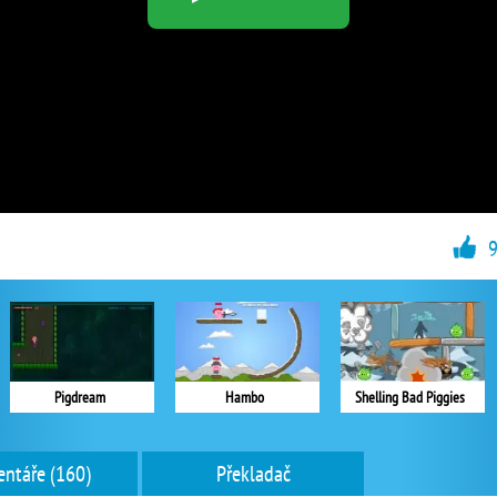
Pigdream
Hambo
Shelling Bad Piggies
ntáře (160)
Překladač