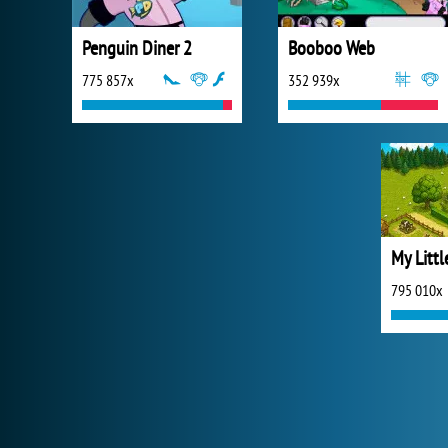
Penguin Diner 2
Booboo Web
775 857x
352 939x
My Littl
795 010x