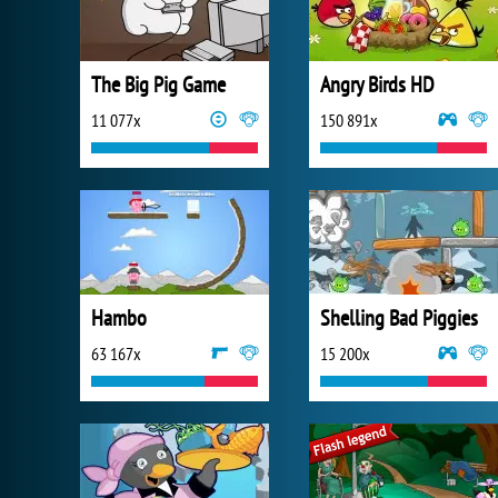
The Big Pig Game
Angry Birds HD
11 077x
150 891x
Hambo
Shelling Bad Piggies
63 167x
15 200x