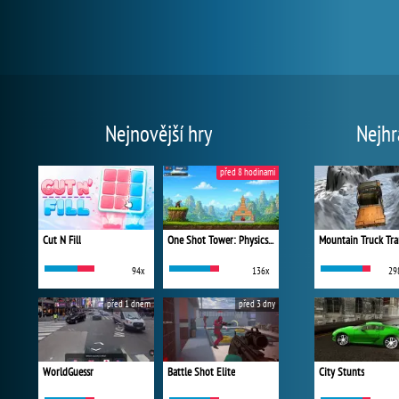
Nejnovější hry
Nejhr
před 8 hodinami
Cut N Fill
One Shot Tower: Physics Destroyer
Mountain Truck Tra
94x
136x
29
před 1 dnem
před 3 dny
WorldGuessr
Battle Shot Elite
City Stunts