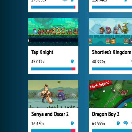
Tap Knight
Shorties’s Kingdom
45 012x
48 333x
Senya and Oscar 2
Dragon Boy 2
16 430x
63 555x