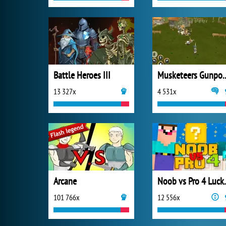
Battle Heroes III
Musketeers Gunpo
13 327x
4 531x
Arcane
Noob vs 
101 766x
12 556x