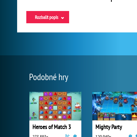
Rozbalit popis
Podobné hry
Heroes of Match 3
Mighty Party
273 883x
120 940x