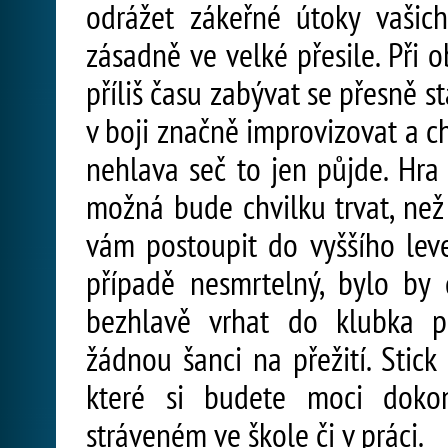
odrážet zákeřné útoky vašich
zásadně ve velké přesile. Při
příliš času zabývat se přesně 
v boji značně improvizovat a c
nehlava seč to jen půjde. Hra
možná bude chvilku trvat, než
vám postoupit do vyššího lev
případě nesmrtelný, bylo by
bezhlavě vrhat do klubka pr
žádnou šanci na přežití. Stic
které si budete moci dok
stráveném ve škole či v práci.