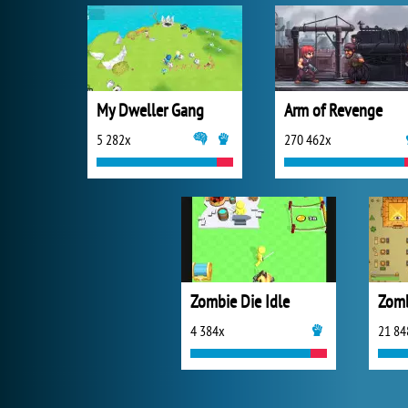
My Dweller Gang
Arm of Revenge
5 282x
270 462x
Zombie Die Idle
Zomb
4 384x
21 84