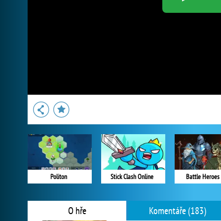
Politon
Stick Clash Online
Battle Heroes I
O hře
Komentáře (183)