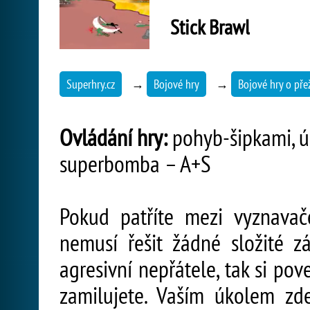
Stick Brawl
Superhry.cz
→
Bojové hry
→
Bojové hry o přež
Ovládání hry:
pohyb-šipkami, úd
superbomba – A+S
Pokud patříte mezi vyznavače
nemusí řešit žádné složité 
agresivní nepřátele, tak si po
zamilujete. Vaším úkolem zde