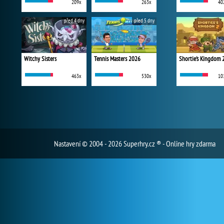
209x
263x
40
před 4 dny
před 5 dny
Witchy Sisters
Tennis Masters 2026
Shortie's Kingdom 
463x
530x
10
Nastavení
© 2004 - 2026 Superhry.cz ® - Online hry zdarma